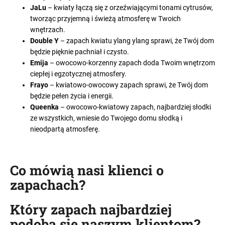
JaLu
– kwiaty łączą się z orzeźwiającymi tonami cytrusów,
tworząc przyjemną i świeżą atmosferę w Twoich
wnętrzach.
Double Y
– zapach kwiatu ylang ylang sprawi, że Twój dom
będzie pięknie pachniał i czysto.
Emija
– owocowo-korzenny zapach doda Twoim wnętrzom
ciepłej i egzotycznej atmosfery.
Frayo
– kwiatowo-owocowy zapach sprawi, że Twój dom
będzie pełen życia i energii.
Queenka
– owocowo-kwiatowy zapach, najbardziej słodki
ze wszystkich, wniesie do Twojego domu słodką i
nieodpartą atmosferę.
Co mówią nasi klienci o
zapachach
?
Który zapach najbardziej
podoba się naszym klientom
?