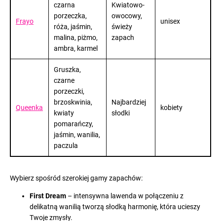
czarna
Kwiatowo-
porzeczka,
owocowy,
Frayo
unisex
róża, jaśmin,
świeży
malina, piżmo,
zapach
ambra, karmel
Gruszka,
czarne
porzeczki,
brzoskwinia,
Najbardziej
Queenka
kobiety
kwiaty
słodki
pomarańczy,
jaśmin, wanilia,
paczula
Wybierz spośród szerokiej gamy zapachów:
First Dream
– intensywna lawenda w połączeniu z
delikatną wanilią tworzą słodką harmonię, która ucieszy
Twoje zmysły.