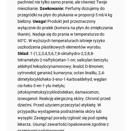
pachnieć nie tylko samo pranie, ale również Twoje
mieszkanie.
Dawkowanie:
Perfumy dozujemy do
przegródki na płyn do płukania w proporcji 5 ml/4 kg
bielizny.
Uwaga!
Produkt jest przeznaczony
wyłącznie do pralek (komora na płyn do zmiękczania
tkanin). Nadaje się do prania w temperaturze do
60°C. W wyższych temperaturach istnieje ryzyko
uszkodzenia plastikowych elementów wyrobu.
Skład:
1-(1,2,3,4,5,6,7,8-oktahydro-2,3,8,8-
tetrametylo-2-naftylo)etan-1-on; salicylan benzylu;
aldehyd heksylocynamonowy; linalol; D-limonen;
cytronelol; geraniol; kumaryna; octan linalilu; 2,4-
dimetylocykloheks-3-eno-1-karboaldehyd; węglan
cis-heks-3-en-1-ylu metylu;
(etoksymetoksy)cyklododekan; damascenon;
izoeugenol. Reakcję alergiczną skóry. Chronić przed
dziećmi. Przed użyciem przeczytać etykietę. W
przypadku wystąpienia podrażnienia skóry lub
wysypki: Zasięgnąć porady/zgłosić się pod opiekę
lekarza. Usunąć zawartość/opakowanie zgodnie z
przepisami państwowymi.