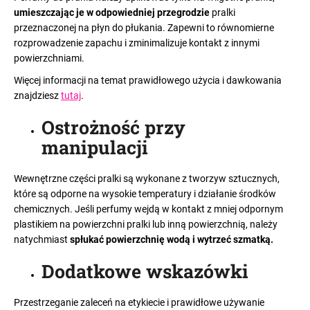
u
umieszczając je w odpowiedniej przegrodzie
pralki
ł
przeznaczonej na płyn do płukania. Zapewni to równomierne
ó
rozprowadzenie zapachu i zminimalizuje kontakt z innymi
w
SZUKAJ
powierzchniami.
Więcej informacji na temat prawidłowego użycia i dawkowania
znajdziesz
tutaj
.
P
Ostrożność przy
o
l
manipulacji
e
c
Wewnętrzne części pralki są wykonane z tworzyw sztucznych,
a
które są odporne na wysokie temperatury i działanie środków
m
chemicznych. Jeśli perfumy wejdą w kontakt z mniej odpornym
y
plastikiem na powierzchni pralki lub inną powierzchnią, należy
natychmiast
spłukać powierzchnię wodą i wytrzeć szmatką.
Dodatkowe wskazówki
Przestrzeganie zaleceń na etykiecie i prawidłowe używanie