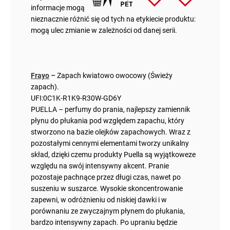
informacje mogą
nieznacznie różnić się od tych na etykiecie produktu:
mogą ulec zmianie w zależności od danej serii.
Frayo
–
Zapach kwiatowo owocowy (Świeży
zapach).
UFI:0C1K-R1K9-R30W-GD6Y
PUELLA – perfumy do prania, najlepszy zamiennik
płynu do płukania pod względem zapachu, który
stworzono na bazie olejków zapachowych. Wraz z
pozostałymi cennymi elementami tworzy unikalny
skład, dzięki czemu produkty Puella są wyjątkoweze
względu na swój intensywny akcent. Pranie
pozostaje pachnące przez długi czas, nawet po
suszeniu w suszarce. Wysokie skoncentrowanie
zapewni, w odróżnieniu od niskiej dawki i w
porównaniu ze zwyczajnym płynem do płukania,
bardzo intensywny zapach. Po upraniu będzie