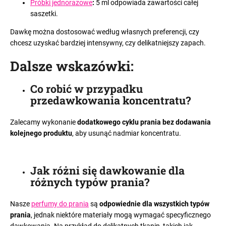
Próbki jednorazowe
:
5 ml odpowiada zawartości całej
saszetki.
Dawkę można dostosować według własnych preferencji, czy
chcesz uzyskać bardziej intensywny, czy delikatniejszy zapach.
Dalsze wskazówki
:
Co robić w przypadku
przedawkowania koncentratu
?
Zalecamy wykonanie
dodatkowego cyklu prania bez dodawania
kolejnego produktu
, aby usunąć nadmiar koncentratu.
Jak różni się dawkowanie dla
różnych typów prania
?
Nasze
perfumy do prania
są
odpowiednie dla wszystkich typów
prania
, jednak niektóre materiały mogą wymagać specyficznego
dawkowania. Na przykład do delikatnych tkanin, takich jak