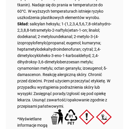
tkanin). Nadaje się do prania w temperaturze do
60°C. W wyższych temperaturach istnieje ryzyko
uszkodzenia plastikowych elementów wyrobu.
Skład:
salicylan heksylu; 1-(1,2,3,4,5,6,7,8-oktahydro-
2,3,8,8-tetrametylo-2-naftylo)etan-1-on; linalol;
dodekanal; 2-metyloundekanal; 2-metylo-3-(4-
izopropylofenylo)propanal; eugenol; kumaryna;
heptametylodekahydroindenofuran; cytral; 2,4-
dimetylocykloheks-3-eno-1-karboaldehyd; 2,4-
dihydroksy-3,6-dimetylobenzoesan metylu;
cynamonian metylu; octan geranylu; izoeugenol; δ-
damascenon. Reakcję alergiczną skóry. Chronić
przed dziećmi. Przed użyciem przeczytać etykietę. W
przypadku wystąpienia podrażnienia skóry lub
wysypki: Zasięgnąć porady/zgłosić się pod opiekę
lekarza. Usunąć zawartość/opakowanie zgodnie z
przepisami państwowymi.
*Wyświetlane
informacje mogą