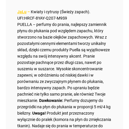
JaLu
–
Kwiaty i cytrusy (Świeży zapach).
UFI:HRCF-8YAY-Q207-M9S9
PUELLA – perfumy do prania, najlepszy zamiennik
płynu do płukania pod względem zapachu, który
stworzono na bazie olejków zapachowych. Wraz z
pozostałymi cennymi elementami tworzy unikalny
skład, dzięki czemu produkty Puella są wyjątkoweze
względu na swój intensywny akcent. Pranie
pozostaje pachnące przez długi czas, nawet po
suszeniu w suszarce. Wysokie skoncentrowanie
zapewni, w odróżnieniu od niskiej dawki i w
porównaniu ze zwyczajnym płynem do płukania,
bardzo intensywny zapach. Po upraniu będzie
pachnieć nie tylko samo pranie, ale również Twoje
mieszkanie.
Dawkowanie:
Perfumy dozujemy do
przegródki na płyn do płukania w proporcji 5 ml/4 kg
bielizny.
Uwaga!
Produkt jest przeznaczony
wyłącznie do pralek (komora na płyn do zmiękczania
tkanin). Nadaje się do prania w temperaturze do