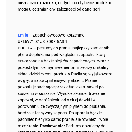
nieznacznie różnić się od tych na etykiecie produktu:
mogą ulec zmianie w zależności od danej serii.
Emija
–
Zapach owocowo-korzenny.
UFI:
6Y71-S1JX-800F-5A3R
PUELLA – perfumy do prania, najlepszy zamiennik
płynu do płukania pod względem zapachu, który
stworzono na bazie olejków zapachowych. Wraz z
pozostałymi cennymi elementami tworzy unikalny
skład, dzięki czemu produkty Puella są wyjątkoweze
względu na swój intensywny akcent. Pranie
pozostaje pachnące przez długi czas, nawet po
suszeniu w suszarce. Wysokie skoncentrowanie
zapewni, w odróżnieniu od niskiej dawki i w
porównaniu ze zwyczajnym płynem do płukania,
bardzo intensywny zapach. Po upraniu będzie
pachnieć nie tylko samo pranie, ale również Twoje
mieszkanie.
Dawkowanie:
Perfumy dozujemy do