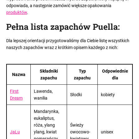
odpowiada, a następnie zamówić większe opakowania
produktów
.
Pełna lista zapachów Puella
:
Dla lepszej orientacji przygotowaliśmy dla Ciebie listę wszystkich
naszych zapachów wraz z krótkim opisem każdego z nich
:
Składniki
Typ
Odpowiednie
Nazwa
zapachu
zapachu
dla
First
Lawenda,
Słodki
kobiety
Dream
wanilia
Mandarynka,
eukaliptus,
róża, ylang
Świeży
JaLu
ylang, kwiat
owocowo-
unisex
pomarańczy,
kwiatowy