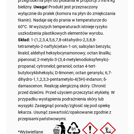
przegródki na płyn do płukania w proporcji 5 ml/4 kg
bielizny.
Uwaga!
Produkt jest przeznaczony
wyłącznie do pralek (komora na płyn do zmiękczania
tkanin). Nadaje się do prania w temperaturze do
60°C. W wyższych temperaturach istnieje ryzyko
uszkodzenia plastikowych elementów wyrobu.
Skład:
1-(1,2,3,4,5,6,7,8-oktahydro-2,3,8,8-
tetrametylo-2-naftylo)etan-1-on; salicylan benzylu;
linalol; aldehyd heksylocynamonowy; octan linalilu;
piperonal; 2-metylo-3-(3,4-metylenodioksyfenylo)-
propanal; cytronelol; geraniol; octan 4-tert-
butylocykloheksylu; D-limonen; octan geranylu; 6,7-
dihydro-1,1,2,3,3-pentametylo-4(5H)-indanon; δ-
damascenon. Reakcję alergiczną skóry. Chronić
przed dziećmi. Przed użyciem przeczytać etykietę. W
przypadku wystąpienia podrażnienia skóry lub
wysypki: Zasięgnąć porady/zgłosić się pod opiekę
lekarza. Usunąć zawartość/opakowanie zgodnie z
przepisami państwowymi.
*Wyświetlane