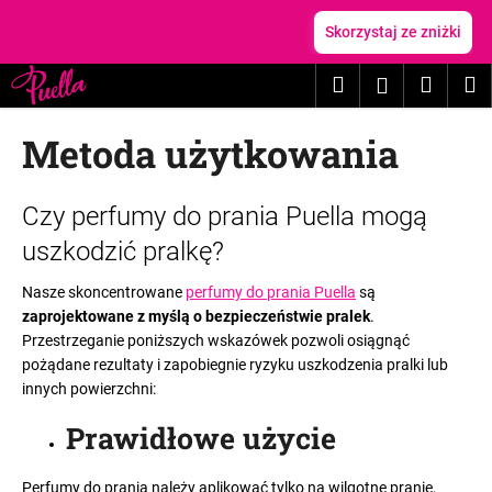
K
Przejść
do
Skorzystaj ze zniżki
o
treści
Z
Z
s
Szukaj
Koszy
M
Zaloguj
powrotem
powrotem
z
C
y
się
Metoda użytkowania
z
k
e
g
L
Czy perfumy do prania Puella mogą
o
i
uszkodzić pralkę?
s
s
z
t
Nasze skoncentrowane
perfumy do prania Puella
są
u
zaprojektowane z myślą o bezpieczeństwie pralek
.
a
Przestrzeganie poniższych wskazówek pozwoli osiągnąć
k
a
pożądane rezultaty i zapobiegnie ryzyku uszkodzenia pralki lub
a
r
innych powierzchni
:
s
t
z
Prawidłowe użycie
y
?
k
Perfumy do prania należy aplikować tylko na wilgotne pranie,