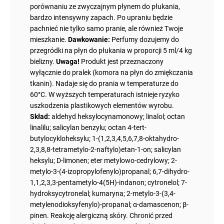
porównaniu ze zwyczajnym płynem do płukania,
bardzo intensywny zapach. Po upraniu będzie
pachnieć nie tylko samo pranie, ale również Twoje
mieszkanie.
Dawkowanie:
Perfumy dozujemy do
przegródki na płyn do płukania w proporcji 5 ml/4 kg
bielizny.
Uwaga!
Produkt jest przeznaczony
wyłącznie do pralek (komora na płyn do zmiękczania
tkanin). Nadaje się do prania w temperaturze do
60°C. W wyższych temperaturach istnieje ryzyko
uszkodzenia plastikowych elementów wyrobu.
Skład:
aldehyd heksylocynamonowy; linalol; octan
linalilu; salicylan benzylu; octan 4-tert-
butylocykloheksylu; 1-(1,2,3,4,5,6,7,8-oktahydro-
2,3,8,8-tetrametylo-2-naftylo)etan-1-on; salicylan
heksylu; D-limonen; eter metylowo-cedrylowy; 2-
metylo-3-(4-izopropylofenylo)propanal; 6,7-dihydro-
1,1,2,3,3-pentametylo-4(5H)-indanon; cytronelol; 7-
hydroksycytronelal; kumaryna; 2-metylo-3-(3,4-
metylenodioksyfenylo)-propanal; α-damascenon; β-
pinen. Reakcję alergiczną skóry. Chronić przed