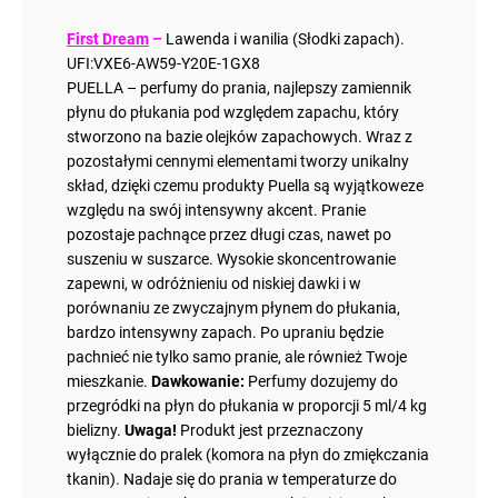
First Dream
–
Lawenda i wanilia (Słodki zapach).
UFI:VXE6-AW59-Y20E-1GX8
PUELLA – perfumy do prania, najlepszy zamiennik
płynu do płukania pod względem zapachu, który
stworzono na bazie olejków zapachowych. Wraz z
pozostałymi cennymi elementami tworzy unikalny
skład, dzięki czemu produkty Puella są wyjątkoweze
względu na swój intensywny akcent. Pranie
pozostaje pachnące przez długi czas, nawet po
suszeniu w suszarce. Wysokie skoncentrowanie
zapewni, w odróżnieniu od niskiej dawki i w
porównaniu ze zwyczajnym płynem do płukania,
bardzo intensywny zapach. Po upraniu będzie
pachnieć nie tylko samo pranie, ale również Twoje
mieszkanie.
Dawkowanie:
Perfumy dozujemy do
przegródki na płyn do płukania w proporcji 5 ml/4 kg
bielizny.
Uwaga!
Produkt jest przeznaczony
wyłącznie do pralek (komora na płyn do zmiękczania
tkanin). Nadaje się do prania w temperaturze do