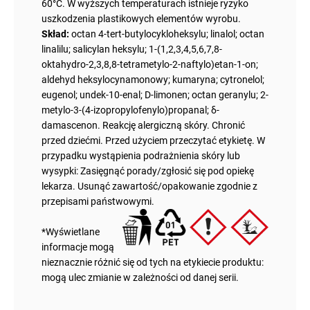
60°C. W wyższych temperaturach istnieje ryzyko
uszkodzenia plastikowych elementów wyrobu.
Skład:
octan 4-tert-butylocykloheksylu; linalol; octan
linalilu; salicylan heksylu; 1-(1,2,3,4,5,6,7,8-
oktahydro-2,3,8,8-tetrametylo-2-naftylo)etan-1-on;
aldehyd heksylocynamonowy; kumaryna; cytronelol;
eugenol; undek-10-enal; D-limonen; octan geranylu; 2-
metylo-3-(4-izopropylofenylo)propanal; δ-
damascenon. Reakcję alergiczną skóry. Chronić
przed dziećmi. Przed użyciem przeczytać etykietę. W
przypadku wystąpienia podrażnienia skóry lub
wysypki: Zasięgnąć porady/zgłosić się pod opiekę
lekarza. Usunąć zawartość/opakowanie zgodnie z
przepisami państwowymi.
*Wyświetlane
informacje mogą
nieznacznie różnić się od tych na etykiecie produktu:
mogą ulec zmianie w zależności od danej serii.