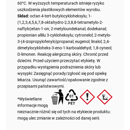
60°C. W wyższych temperaturach istnieje ryzyko
uszkodzenia plastikowych elementów wyrobu.
Skład:
octan 4-tert-butylocykloheksylu; 1-
(1,2,3,4,5,6,7,8-oktahydro-2,3,8,8-tetrametylo-2-
naftylo)etan-1-on; 2-metyloundekanal; dodekanal;
propionian allilu 3-cykloheksylu; cytronelol; 2-metylo-
3-(4-izopropylofenylo)propanal; eugenol; linalol; 2,4-
dimetylocykloheks-3-eno-1-karboaldehyd; 1,8-cyneol;
D-limonen. Reakcję alergiczną skóry. Chronić przed
dziećmi. Przed użyciem przeczytać etykietę. W
przypadku wystąpienia podrażnienia skóry lub
wysypki: Zasięgnąć porady/zgłosić się pod opiekę
lekarza. Usunąć zawartość/opakowanie zgodnie z
przepisami państwowymi.
*Wyświetlane
informacje mogą
nieznacznie różnić się od tych na etykiecie produktu:
mogą ulec zmianie w zależności od danej serii.