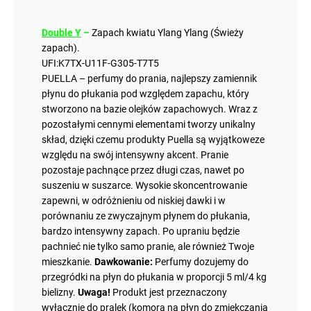
Double Y
–
Zapach kwiatu Ylang Ylang (Świeży
zapach).
UFI:K7TX-U11F-G305-T7T5
PUELLA – perfumy do prania, najlepszy zamiennik
płynu do płukania pod względem zapachu, który
stworzono na bazie olejków zapachowych. Wraz z
pozostałymi cennymi elementami tworzy unikalny
skład, dzięki czemu produkty Puella są wyjątkoweze
względu na swój intensywny akcent. Pranie
pozostaje pachnące przez długi czas, nawet po
suszeniu w suszarce. Wysokie skoncentrowanie
zapewni, w odróżnieniu od niskiej dawki i w
porównaniu ze zwyczajnym płynem do płukania,
bardzo intensywny zapach. Po upraniu będzie
pachnieć nie tylko samo pranie, ale również Twoje
mieszkanie.
Dawkowanie:
Perfumy dozujemy do
przegródki na płyn do płukania w proporcji 5 ml/4 kg
bielizny.
Uwaga!
Produkt jest przeznaczony
wyłącznie do pralek (komora na płyn do zmiękczania