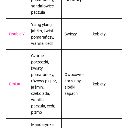
sandałowiec,
paczula
Ylang ylang,
jabłko, kwiat
Double Y
Świeży
kobiety
pomarańczy,
wanilia, cedr
Czarne
porzeczki,
kwiaty
pomarańczy,
Owocowo-
różowy pieprz,
korzenny,
EmiJa
kobiety
jaśmin,
słodki
czekolada,
zapach
wanilia,
paczula, cedr,
piżmo
Mandarynka,