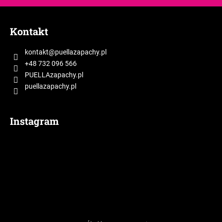
t
S
y
t
Kontakt
o
p
kontakt
@
puellazapachy.pl
k
+48 732 096 566
a
PUELLAzapachy.pl
puellazapachy.pl
Instagram