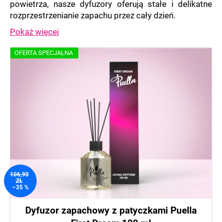
powietrza, nasze dyfuzory oferują stałe i delikatne
rozprzestrzenianie zapachu przez cały dzień.
Pokaż więcej
L
OFERTA SPECJALNA
i
s
t
a
p
r
o
d
u
106,90
k
ZŁ
–35 %
t
ó
Dyfuzor zapachowy z patyczkami Puella
w