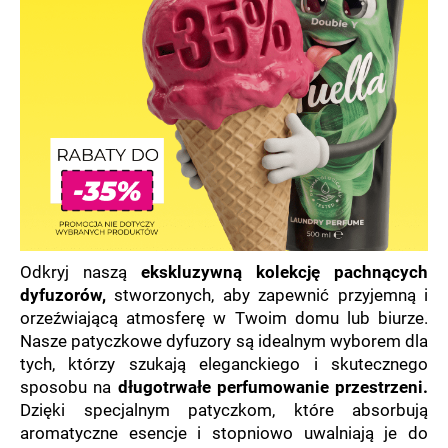
SZUKAJ
P
o
l
e
c
a
Odkryj naszą
ekskluzywną kolekcję pachnących
m
dyfuzorów
,
stworzonych, aby zapewnić przyjemną i
y
orzeźwiającą atmosferę w Twoim domu lub biurze.
Nasze patyczkowe dyfuzory są idealnym wyborem dla
tych, którzy szukają eleganckiego i skutecznego
sposobu na
długotrwałe perfumowanie przestrzeni
.
Dzięki specjalnym patyczkom, które absorbują
aromatyczne esencje i stopniowo uwalniają je do