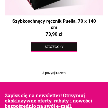
Szybkoschnący ręcznik Puella, 70 x 140
cm
73,90 zł
SZCZEGÓŁY
3
pozycji razem
K
o
n
t
Zapisz się na newsletter! Otrzymuj
r
ekskluzywne oferty, rabaty i nowości
o
bezpośrednio na swój e-mail.
l