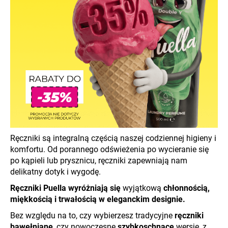
SZUKAJ
P
o
l
e
c
a
Ręczniki są integralną częścią naszej codziennej higieny i
m
komfortu. Od porannego odświeżenia po wycieranie się
y
po kąpieli lub prysznicu, ręczniki zapewniają nam
delikatny dotyk i wygodę.
Ręczniki Puella wyróżniają się
wyjątkową
chłonnością,
miękkością i trwałością w eleganckim designie.
Bez względu na to, czy wybierzesz tradycyjne
ręczniki
bawełniane
, czy nowoczesne
szybkoschnące
wersje, z