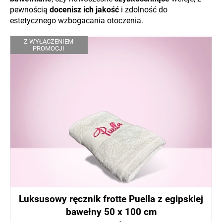
pewnością
docenisz ich jakość
i zdolność do
estetycznego wzbogacania otoczenia.
L
Z WYŁĄCZENIEM
PROMOCJI
i
s
t
a
p
r
o
d
u
k
t
ó
Luksusowy ręcznik frotte Puella z egipskiej
w
bawełny 50 x 100 cm