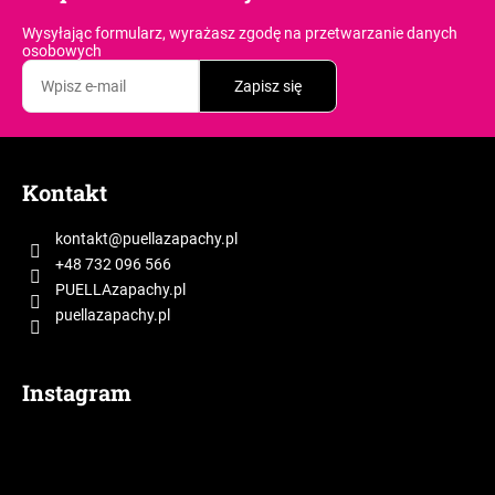
k
Wysyłając formularz, wyrażasz zgodę
na przetwarzanie danych
i
osobowych
l
Zapisz się
i
s
t
S
y
t
Kontakt
o
p
kontakt
@
puellazapachy.pl
k
+48 732 096 566
a
PUELLAzapachy.pl
puellazapachy.pl
Instagram