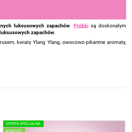
żnych luksusowych zapachów
.
Próbki
są doskonałym
i luksusowych zapachów
.
trusem, kwiaty Ylang Ylang, owocowo-pikantne aromaty,
OFERTA SPECJALNA
NOWOŚĆ