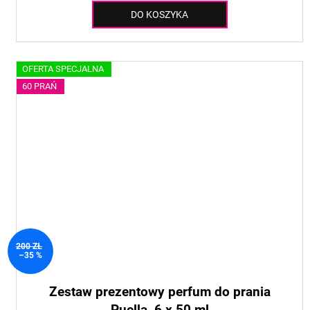
DO KOSZYKA
OFERTA SPECJALNA
60 PRAŃ
200 ZŁ
–35 %
Zestaw prezentowy perfum do prania
Puella, 6 x 50 ml