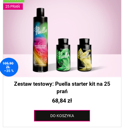
25 PRAŃ
105,90
ZŁ
–35 %
Zestaw testowy: Puella starter kit na 25
prań
68,84 zł
DO KOSZYKA