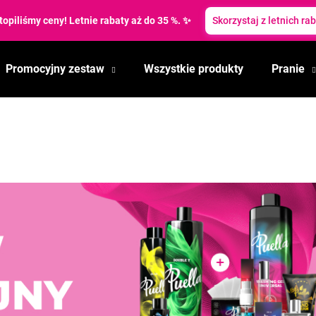
topiliśmy ceny! Letnie rabaty aż do 35 %. ✨
Skorzystaj z letnich ra
Promocyjny zestaw
Wszystkie produkty
Pranie
Czego szukasz?
SZUKAJ
Polecamy