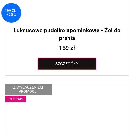
199 ZŁ
–20 %
Luksusowe pudełko upominkowe - Żel do
prania
159 zł
SZCZEGÓŁY
Z WYŁĄCZENIEM
PROMOCJI
18 PRAŃ