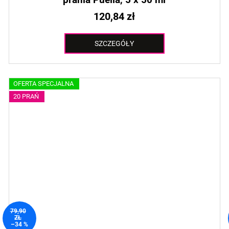
120,84 zł
SZCZEGÓŁY
OFERTA SPECJALNA
20 PRAŃ
79,90
ZŁ
–34 %