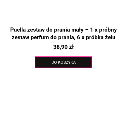
Puella zestaw do prania mały – 1 x próbny
zestaw perfum do prania, 6 x próbka żelu
do prania
38,90 zł
DO KOSZYKA