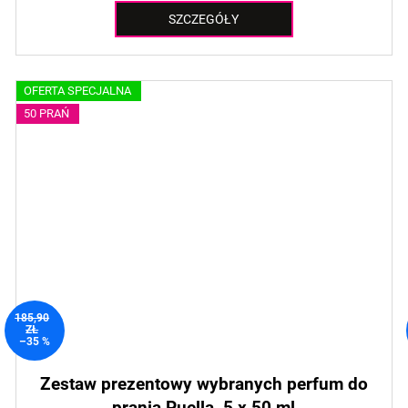
SZCZEGÓŁY
OFERTA SPECJALNA
50 PRAŃ
185,90
ZŁ
–35 %
Zestaw prezentowy wybranych perfum do
prania Puella, 5 x 50 ml