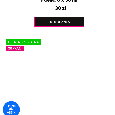
130 zł
DO KOSZYKA
OFERTA SPECJALNA
30 PRAŃ
119,90
ZŁ
–35 %