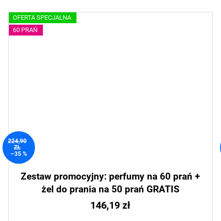
OFERTA SPECJALNA
60 PRAŃ
224,90
ZŁ
–35 %
Zestaw promocyjny: perfumy na 60 prań +
żel do prania na 50 prań GRATIS
146,19 zł