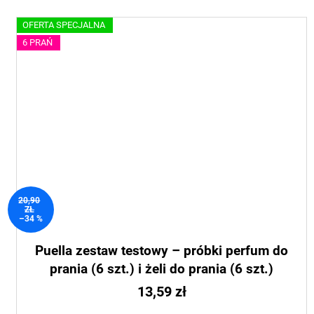
OFERTA SPECJALNA
6 PRAŃ
20,90
ZŁ
–34 %
Puella zestaw testowy – próbki perfum do
prania (6 szt.) i żeli do prania (6 szt.)
13,59 zł