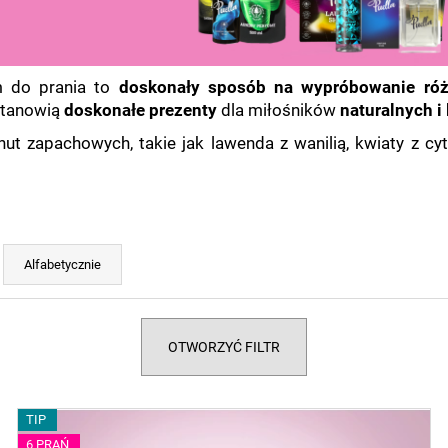
m do prania to
doskonały sposób na wypróbowanie ró
stanowią
doskonałe prezenty
dla miłośników
naturalnych 
ut zapachowych, takie jak lawenda z wanilią, kwiaty z cy
Alfabetycznie
OTWORZYĆ FILTR
TIP
6 PRAŃ