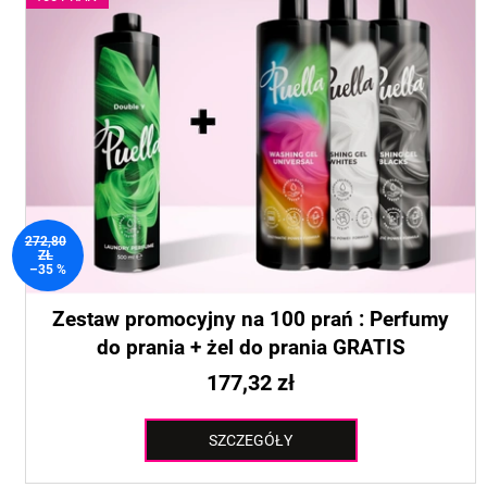
i
s
e
t
p
a
r
p
o
r
d
o
u
d
k
u
t
k
272,80
ó
ZŁ
t
–35 %
w
ó
w
Zestaw promocyjny na 100 prań : Perfumy
do prania + żel do prania GRATIS
177,32 zł
SZCZEGÓŁY