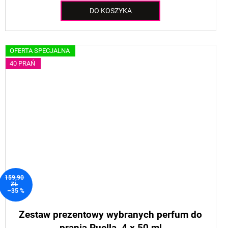
DO KOSZYKA
OFERTA SPECJALNA
40 PRAŃ
159,90
ZŁ
–35 %
Zestaw prezentowy wybranych perfum do
prania Puella, 4 x 50 ml