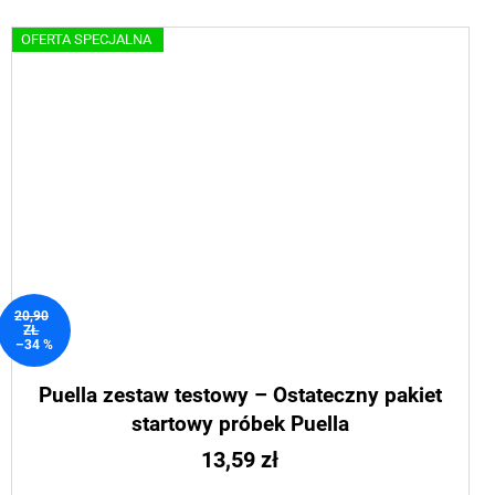
OFERTA SPECJALNA
20,90
ZŁ
–34 %
Puella zestaw testowy – Ostateczny pakiet
startowy próbek Puella
13,59 zł