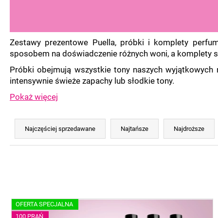
Zestawy prezentowe Puella, próbki i komplety perfu
sposobem na doświadczenie różnych woni, a komplety 
Próbki obejmują wszystkie tony naszych wyjątkowych n
intensywnie świeże zapachy lub słodkie tony.
Pokaż więcej
S
o
Najczęściej sprzedawane
Najtańsze
Najdroższe
r
t
o
w
a
L
n
OFERTA SPECJALNA
i
100 PRAŃ