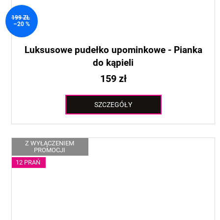
199 ZŁ
–20 %
Luksusowe pudełko upominkowe - Pianka
do kąpieli
159 zł
SZCZEGÓŁY
Z WYŁĄCZENIEM
PROMOCJI
12 PRAŃ