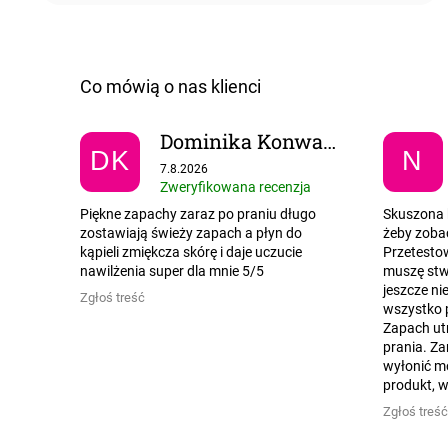
Dominika Konwant
DK
N
Ocena sklepu to 5 na 5 gwiazdek.
7.8.2026
Zweryfikowana recenzja
Piękne zapachy zaraz po praniu długo
Skuszona 
zostawiają świeży zapach a płyn do
żeby zobac
kąpieli zmiękcza skórę i daje uczucie
Przetesto
nawilżenia super dla mnie 5/5
muszę stwi
jeszcze ni
Zgłoś treść
wszystko 
Zapach utr
prania. Za
wyłonić m
produkt, w
Zgłoś treść