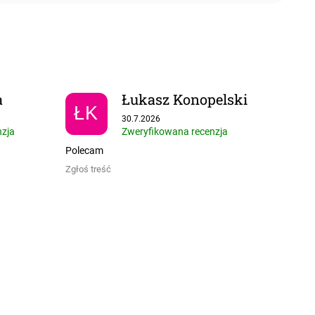
a
Łukasz Konopelski
ŁK
 5 gwiazdek.
Ocena sklepu to 5 na 5 gwiazdek.
30.7.2026
nzja
Zweryfikowana recenzja
Polecam
Zgłoś treść