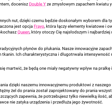
entem, docenisz
Double Y
ze zmysłowym zapachem kwiatu yl
nnych nut, dzięki czemu będzie doskonałym wyborem dla tyc
czona jest opcja
Frayo
, która łączy elementy kwiatowe i 
okochasz
Queen
, który otoczy Cię najsłodszym i najbardzi
tradycyjnych płynów do płukania. Nasze innowacyjne zapach
tkanin. Ich charakterystyczna i długotrwała intensywność 
się martwić, że będą one miały negatywny wpływ na pralkę i
nia dzięki naszemu innowacyjnemu produktowi z naszego w
tężny żel do prania został zaprojektowany do prania wszystk
zczących zapewnia, że potrzebujesz tylko niewielką ilość, a
awce nie zatyka urządzenia i przedłuża jego żywotność.