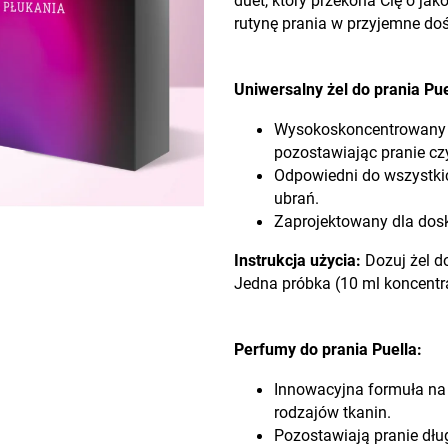
duet, który przekona Cię o ja
5
rutynę prania w przyjemne doś
gwiazdek.
Uniwersalny żel do prania Pue
Wysokoskoncentrowany że
pozostawiając pranie cz
Odpowiedni do wszystkich
ubrań.
Zaprojektowany dla dosk
Instrukcja użycia:
Dozuj żel do
Jedna próbka (10 ml koncentra
Perfumy do prania Puella:
Innowacyjna formuła na
rodzajów tkanin.
Pozostawiają pranie dłu