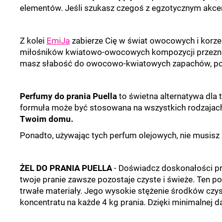
elementów. Jeśli szukasz czegoś z egzotycznym akc
Z kolei
EmiJa
zabierze Cię w świat owocowych i korze
miłośników kwiatowo-owocowych kompozycji przezna
masz słabość do owocowo-kwiatowych zapachów, p
Perfumy do prania Puella
to świetna alternatywa dla 
formuła może być stosowana na wszystkich rodzajach 
Twoim domu.
Ponadto, używając tych perfum olejowych, nie musisz 
ŻEL DO PRANIA PUELLA
-
Doświadcz doskonałości pra
twoje pranie zawsze pozostaje czyste i świeże. Ten po
trwałe materiały. Jego wysokie stężenie środków czys
koncentratu na każde 4 kg prania. Dzięki minimalnej d