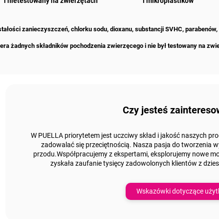
i nietestowany na zwierzętach
i mikroplastików
zostałości zanieczyszczeń, chlorku sodu, dioxanu, substancji SVHC, parabenów,
era żadnych składników pochodzenia zwierzęcego i nie był testowany na zwi
Czy jesteś zaintereso
W PUELLA priorytetem jest uczciwy skład i jakość naszych pro
zadowalać się przeciętnością.
Nasza pasja do tworzenia w
przodu.
Współpracujemy z ekspertami, eksplorujemy nowe możl
zyskała zaufanie tysięcy zadowolonych klientów z
dzies
Wskazówki dotyczące użyt