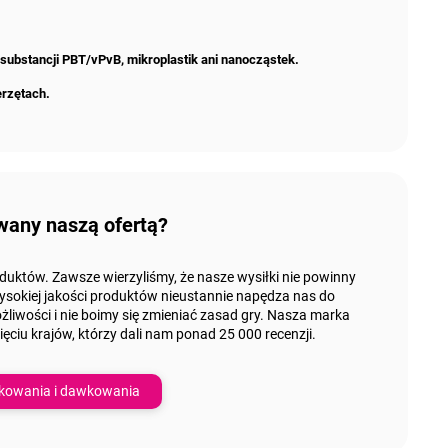
 substancji PBT/vPvB, mikroplastik ani nanocząstek.
erzętach.
wany naszą ofertą?
duktów. Zawsze wierzyliśmy, że nasze wysiłki nie powinny
ysokiej jakości produktów nieustannie napędza nas do
iwości i nie boimy się zmieniać zasad gry. Nasza marka
ięciu
krajów, którzy dali nam
ponad 25 000 recenzji.
kowania i dawkowania