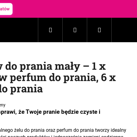
batów
Szukaj
Zaloguj
Koszyk
Gospodarstwo domowe
Kosmetyki
Akceso
się
w do prania mały – 1 x
w perfum do prania, 6 x
do prania
eny
sprawi, że Twoje pranie będzie czyste i
nego żelu do prania oraz perfum do prania tworzy idealny