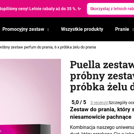
topiliśmy ceny! Letnie rabaty aż do 35 %. ✨
Skorzystaj z letnich ra
Promocyjny zestaw
Wszystkie produkty
Pranie
Czego szukasz?
próbny zestaw perfum do prania, 6 x próbka żelu do prania
SZUKAJ
Puella zesta
próbny zesta
Polecamy
próbka żelu 
Średnia
5,0 / 5
3 recenzji
Szczegóły oc
ocena
Zestaw do prania, który 
produktu
niesamowicie pachnące
wynosi
5,0
Kombinacja naszego uniwersal
na