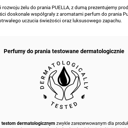
 rozwoju żelu do prania PUELLA, z dumą prezentujemy produk
ości doskonale współgrały z aromatami perfum do prania Pu
otrwałego uczucia świeżości oraz luksusowego zapachu.
Perfumy do prania testowane dermatologiczni
e
a testom dermatologicznym
zwykle zarezerwowanym dla produk