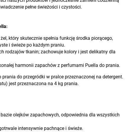
kości naszych produktów i jednocześnie zamieni codzienną
wiadczenie pełne świeżości i czystości.
lla:
l, który skutecznie spełnia funkcję środka piorącego,
yste i świeże po każdym praniu.
 rodzajów tkanin; zachowuje kolory i jest delikatny dla
onałej harmonii zapachów z perfumami Puella do prania.
 prania do przegródki w pralce przeznaczonej na detergent.
tu) jest przeznaczona na 4 kg prania.
 bazie olejków zapachowych, odpowiednia dla wszystkich
gotrwale intensywnie pachnące i świeże.