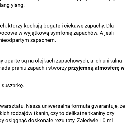
ang ylang.
h, którzy kochają bogate i ciekawe zapachy. Dla
owocowe w wyjątkową symfonię zapachów. A jeśli
ej nieodpartym zapachem.
y oparte są na olejkach zapachowych, a ich unikalna
nada praniu zapach i stworzy
przyjemną atmosferę w
 suszarkę.
arsztatu. Nasza uniwersalna formuła gwarantuje, że
ich rodzajów tkanin, czy to delikatne tkaniny czy
by osiągnąć doskonałe rezultaty. Zaledwie 10 ml