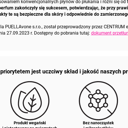
tosowaniem konwencjonalnych płynów do płukania i różni się o
y perfum zakończyły się sukcesem, potwierdzając, że przy p
dukty te są bezpieczne dla skóry i odpowiednie do zamierzone
la PUELLAvone s.r.o., został przeprowadzony przez CENTRUM es
dnia 27.09.2023 r. Dostępny do pobrania tutaj:
dokument przetł
riorytetem jest uczciwy skład i jakość naszych 
Produkt wegański
Bez nanocząstek