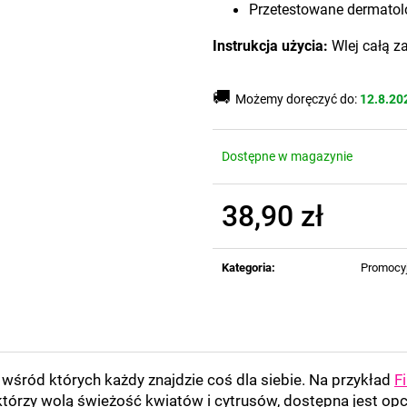
Przetestowane dermatolo
Instrukcja użycia:
Wlej całą za
🚚
Możemy doręczyć do:
12.8.20
Dostępne w magazynie
38,90 zł
Cena
jednostkowa:
Kategoria
:
Promocy
, wśród których każdy znajdzie coś dla siebie. Na przykład
F
 którzy wolą świeżość kwiatów i cytrusów, dostępna jest op