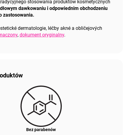
d tradycyjnego stosowania produktów kosmetycznych
rawidłowym dawkowaniu i odpowiednim obchodzeniu
go zastosowania.
tetické dermatologie, léčby akné a obličejových
umaczony
,
dokument oryginalny
.
produktów
Bez parabenów