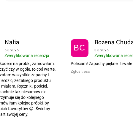
Nalia
Bożena Chud
BC
Ocena sklepu to 5 na 5 gwiazdek.
Ocena sklepu to 5 na
5.8.2026
3.8.2026
Zweryfikowana recenzja
Zweryfikowana rece
kodem na próbki, zamówiłam,
Polecam! Zapachy piękne i trwałe
zyć czy w ogóle, to coś warte.
Zgłoś treść
wałam wszystkie zapachy i
erdzić, że takiego produktu
e miałam. Ręczniki, pościel,
pachnie tak niesamowicie.
zymuje się do kolejnego
mówiłam kolejne próbki, by
oich faworytów 😁. Świetny
art swojej ceny.