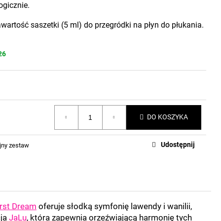
gicznie.
wartość saszetki (5 ml) do przegródki na płyn do płukania.
26
DO KOSZYKA
Udostępnij
jny zestaw
irst Dream
oferuje słodką symfonię lawendy i wanilii,
cja
JaLu
, która zapewnia orzeźwiającą harmonię tych