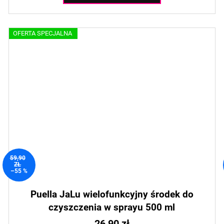
OFERTA SPECJALNA
59,90
ZŁ
–55 %
Puella JaLu wielofunkcyjny środek do
czyszczenia w sprayu 500 ml
26,90 zł