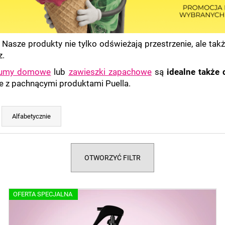
Nasze produkty nie tylko odświeżają przestrzenie, ale tak
z.
fumy domowe
lub
zawieszki zapachowe
są
idealne także 
e z pachnącymi produktami Puella.
Alfabetycznie
OTWORZYĆ FILTR
OFERTA SPECJALNA