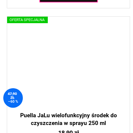
OFERTA SPECJALNA
47,90
ZŁ
–60 %
Puella JaLu wielofunkcyjny środek do
czyszczenia w sprayu 250 ml
18,90 zł