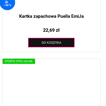
ZŁ
–34 %
Kartka zapachowa Puella EmiJa
22,69 zł
DO KOSZYKA
OFERTA SPECJALNA