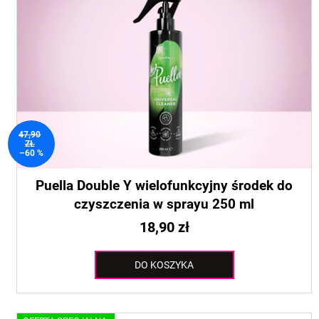
t
p
a
r
p
o
r
d
o
u
d
k
u
t
k
47,90
ó
ZŁ
t
–60 %
w
ó
w
Puella Double Y wielofunkcyjny środek do
czyszczenia w sprayu 250 ml
18,90 zł
DO KOSZYKA