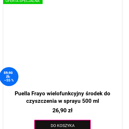
OFERTA SPECJALNA
59,90
ZŁ
–55 %
Puella Frayo wielofunkcyjny środek do
czyszczenia w sprayu 500 ml
26,90 zł
DO KOSZYKA