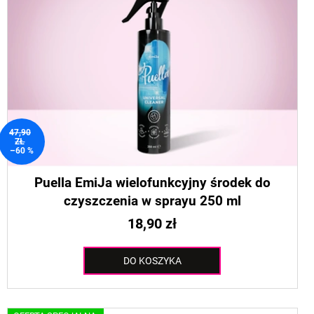
47,90
ZŁ
–60 %
Puella EmiJa wielofunkcyjny środek do
czyszczenia w sprayu 250 ml
18,90 zł
DO KOSZYKA