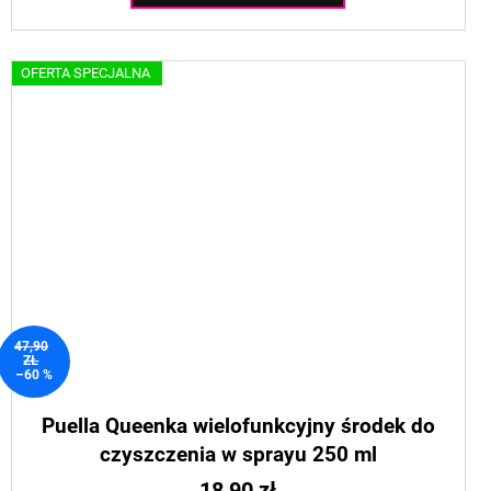
OFERTA SPECJALNA
47,90
ZŁ
–60 %
Puella Queenka wielofunkcyjny środek do
czyszczenia w sprayu 250 ml
18,90 zł