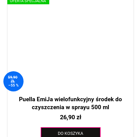
OFERTA SPECJALNA
59,90
ZŁ
–55 %
Puella EmiJa wielofunkcyjny środek do
czyszczenia w sprayu 500 ml
26,90 zł
DO KOSZYKA