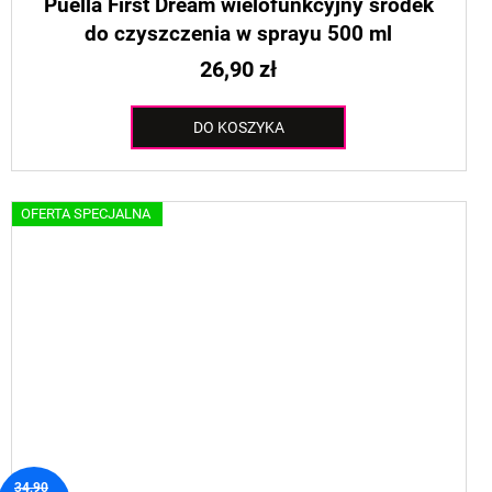
Puella First Dream wielofunkcyjny środek
do czyszczenia w sprayu 500 ml
26,90 zł
DO KOSZYKA
OFERTA SPECJALNA
34,90