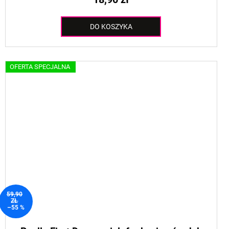
DO KOSZYKA
OFERTA SPECJALNA
59,90
ZŁ
–55 %