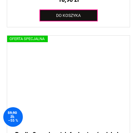
DO KOSZYKA
OFERTA SPECJALNA
59,90
ZŁ
–55 %