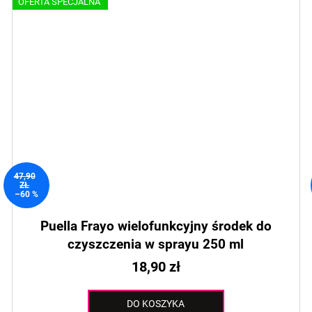
OFERTA SPECJALNA
47,90
ZŁ
–60 %
Puella Frayo wielofunkcyjny środek do
czyszczenia w sprayu 250 ml
18,90 zł
DO KOSZYKA