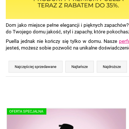
Dom jako miejsce pełne elegancji i pięknych zapachów? 
do Twojego domu jakość, styl i zapachy, które pokochas
Puella jednak nie kończy się tylko w domu. Nasze
per
jesteś, możesz sobie pozwolić na unikalne doświadczeni
S
o
Najczęściej sprzedawane
Najtańsze
Najdroższe
r
t
o
w
a
L
n
OFERTA SPECJALNA
i
i
s
e