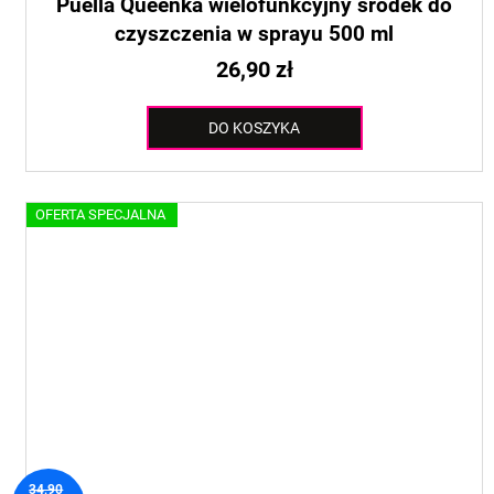
Puella Queenka wielofunkcyjny środek do
czyszczenia w sprayu 500 ml
26,90 zł
DO KOSZYKA
OFERTA SPECJALNA
34,90