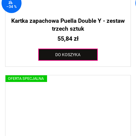
ZŁ
–34 %
Kartka zapachowa Puella Double Y - zestaw
trzech sztuk
55,84 zł
DO KOSZYKA
OFERTA SPECJALNA