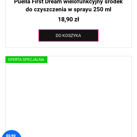
Puella First Dream wielofunkcyjny środek
do czyszczenia w sprayu 250 ml
18,90 zł
DO KOSZYKA
OFERTA SPECJALNA
85,90