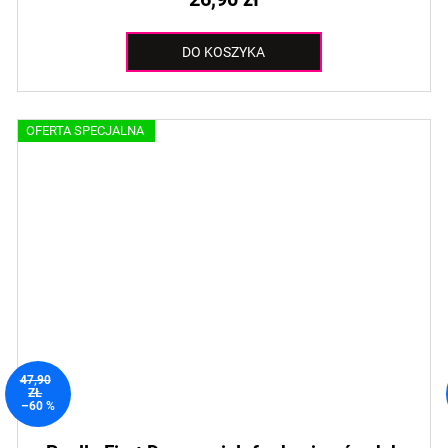
DO KOSZYKA
OFERTA SPECJALNA
47,90
ZŁ
–60 %