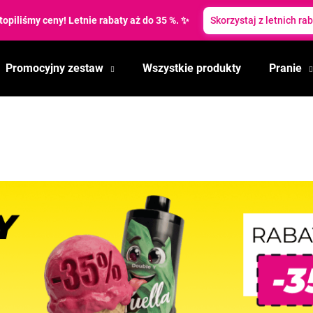
topiliśmy ceny! Letnie rabaty aż do 35 %. ✨
Skorzystaj z letnich ra
Promocyjny zestaw
Wszystkie produkty
Pranie
Czego szukasz?
SZUKAJ
Polecamy