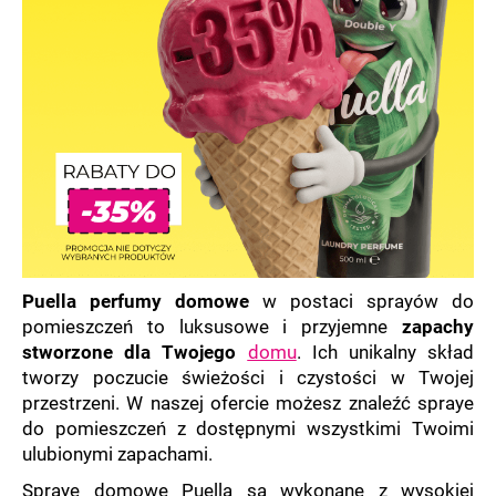
SZUKAJ
P
o
l
e
c
a
Puella perfumy domowe
w postaci sprayów do
m
pomieszczeń to luksusowe i przyjemne
zapachy
y
stworzone dla Twojego
domu
. Ich unikalny skład
tworzy poczucie świeżości i czystości w Twojej
przestrzeni.
W naszej ofercie możesz znaleźć spraye
do pomieszczeń z dostępnymi wszystkimi Twoimi
ulubionymi zapachami.
Spraye domowe Puella są wykonane z wysokiej