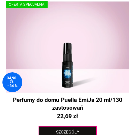
OFERTA SPECJALNA
34,90
ZŁ
–34 %
Perfumy do domu Puella EmiJa 20 ml/130
zastosowań
22,69 zł
SZCZEGÓŁY