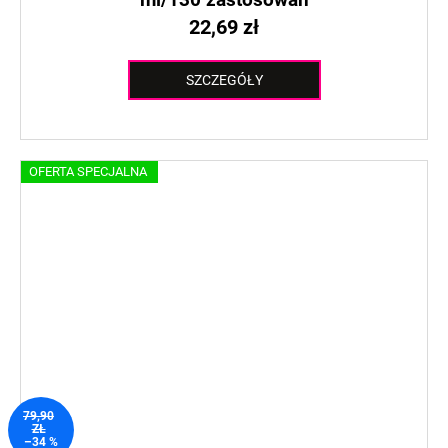
22,69 zł
SZCZEGÓŁY
OFERTA SPECJALNA
79,90
ZŁ
–34 %