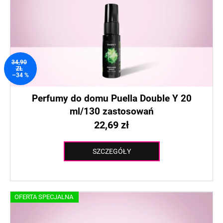
r
p
o
r
d
o
u
d
k
u
t
34,90
k
ZŁ
ó
–34 %
t
w
ó
Perfumy do domu Puella Double Y 20
w
ml/130 zastosowań
22,69 zł
SZCZEGÓŁY
OFERTA SPECJALNA