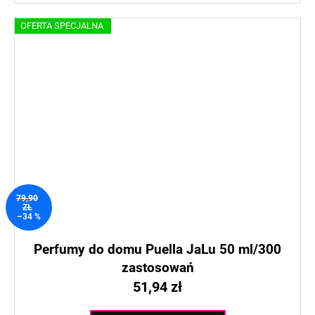
OFERTA SPECJALNA
79,90
ZŁ
–34 %
Perfumy do domu Puella JaLu 50 ml/300
zastosowań
51,94 zł