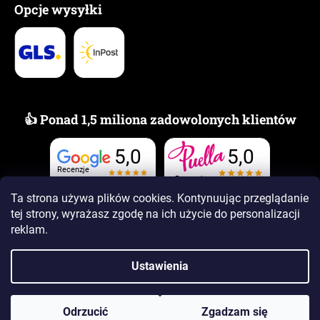
Opcje wysyłki
👍 Ponad 1,5 miliona zadowolonych klientów
5,0
5,0
Recenzje
Recenzje
Ta strona używa plików cookies. Kontynuując przeglądanie
tej strony, wyrażasz zgodę na ich użycie
do personalizacji
reklam.
Ustawienia
Opracował Shoptet Premium
Copyright 2026
www.PUELLAzapachy.pl
. Wszystkie prawa
Odrzucić
Zgadzam się
zastrzeżone.