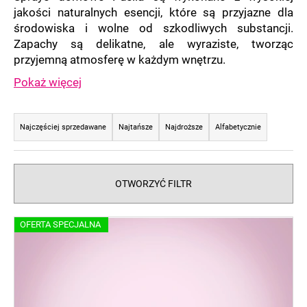
jakości naturalnych esencji, które są przyjazne dla
środowiska i wolne od szkodliwych substancji.
Zapachy są delikatne, ale wyraziste, tworząc
przyjemną atmosferę w każdym wnętrzu.
Pokaż więcej
S
o
Najczęściej sprzedawane
Najtańsze
Najdroższe
Alfabetycznie
r
t
o
OTWORZYĆ FILTR
w
a
L
OFERTA SPECJALNA
n
i
i
s
e
t
p
a