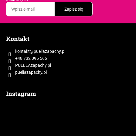
l
Zapisz się
i
s
t
S
y
t
Kontakt
o
p
kontakt
@
puellazapachy.pl
k
+48 732 096 566
a
PUELLAzapachy.pl
puellazapachy.pl
Instagram