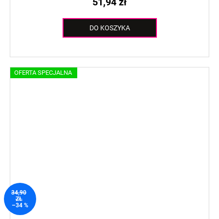
51,94 zł
DO KOSZYKA
OFERTA SPECJALNA
34,90
ZŁ
–34 %