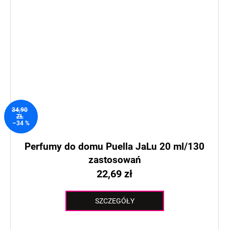
34,90
ZŁ
–34 %
Perfumy do domu Puella JaLu 20 ml/130
zastosowań
22,69 zł
SZCZEGÓŁY