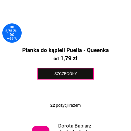
OD
2,75 ZŁ
DO
–65 %
Pianka do kąpieli Puella - Queenka
1,79 zł
od
SZCZEGÓŁY
22
pozycji razem
K
o
n
Dorota Babiarz
t