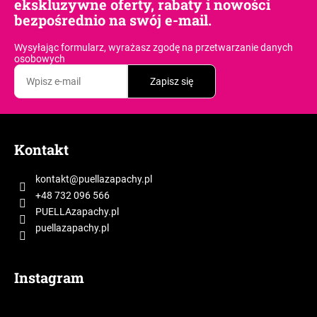
ekskluzywne oferty, rabaty i nowości
bezpośrednio na swój e-mail.
Wysyłając formularz, wyrażasz zgodę
na przetwarzanie danych
osobowych
Zapisz się
S
t
Kontakt
o
p
kontakt
@
puellazapachy.pl
k
+48 732 096 566
a
PUELLAzapachy.pl
puellazapachy.pl
Instagram