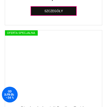
SZCZEGÓŁY
OFERTA SPECJALNA
OD
2,75 ZŁ
–34 %