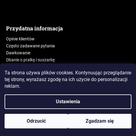
Przydatna informacja
Opinie klientów
Często zadawane pytania
Dawkowanie
Dbanie o pralkę i suszarkę
Kontakt
Ta strona używa plików cookies. Kontynuując przeglądanie
Dlaczego Puella?
tej strony, wyrażasz zgodę na ich użycie
do personalizacji
Nasza historia
reklam.
Blog
Ustawienia
Odrzucić
Zgadzam się
Kategorie