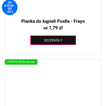
OD
2,75 ZŁ
DO
–65 %
Pianka do kąpieli Puella - Frayo
1,79 zł
od
SZCZEGÓŁY
OFERTA SPECJALNA