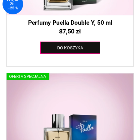
t
k
ZŁ
ó
–25 %
t
w
ó
Perfumy Puella Double Y, 50 ml
w
87,50 zł
DO KOSZYKA
OFERTA SPECJALNA