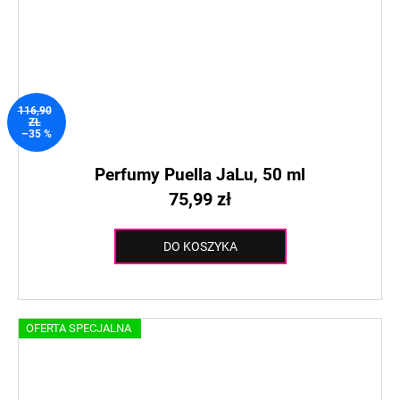
116,90
ZŁ
–35 %
Perfumy Puella JaLu, 50 ml
75,99 zł
DO KOSZYKA
OFERTA SPECJALNA