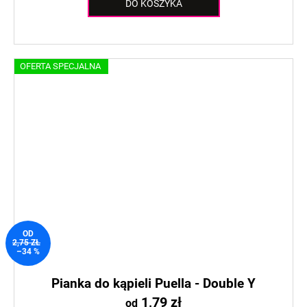
DO KOSZYKA
OFERTA SPECJALNA
OD
2,75 ZŁ
–34 %
Pianka do kąpieli Puella - Double Y
1,79 zł
od