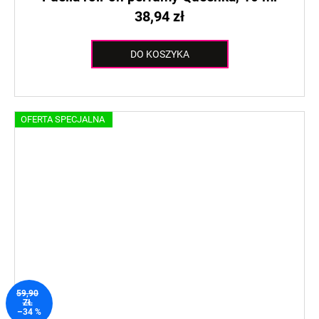
38,94 zł
DO KOSZYKA
OFERTA SPECJALNA
59,90
ZŁ
–34 %