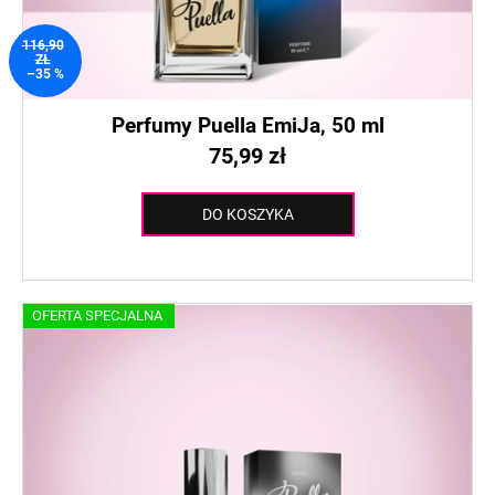
116,90
ZŁ
–35 %
Perfumy Puella EmiJa, 50 ml
75,99 zł
DO KOSZYKA
OFERTA SPECJALNA