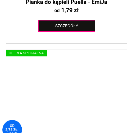
Pianka do kąpieli Puella - EmiJa
1,79 zł
od
SZCZEGÓŁY
OFERTA SPECJALNA
OD
2,75 ZŁ