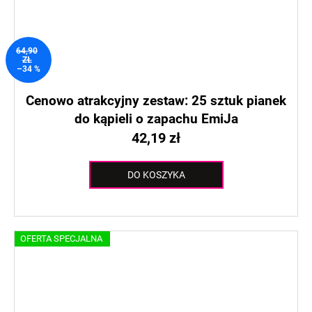
64,90
ZŁ
–34 %
Cenowo atrakcyjny zestaw: 25 sztuk pianek
do kąpieli o zapachu EmiJa
42,19 zł
DO KOSZYKA
OFERTA SPECJALNA