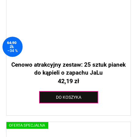
64,90
ZŁ
–34 %
Cenowo atrakcyjny zestaw: 25 sztuk pianek
do kąpieli o zapachu JaLu
42,19 zł
DO KOSZYKA
OFERTA SPECJALNA