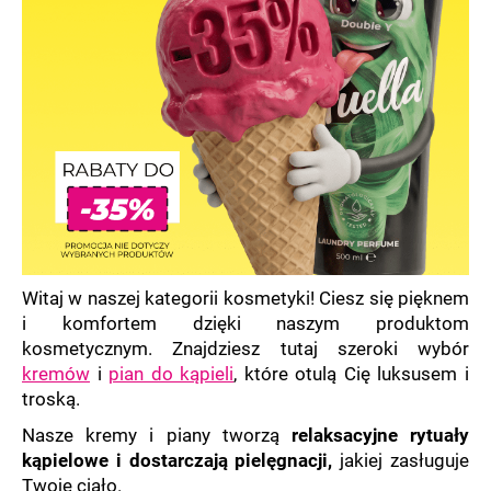
SZUKAJ
P
o
l
e
c
a
Witaj w naszej kategorii kosmetyki! Ciesz się pięknem
m
i komfortem dzięki naszym produktom
y
kosmetycznym. Znajdziesz tutaj szeroki wybór
kremów
i
pian do kąpieli
, które otulą Cię luksusem i
troską.
Nasze kremy i piany tworzą
relaksacyjne rytuały
kąpielowe i dostarczają pielęgnacji,
jakiej zasługuje
Twoje ciało.