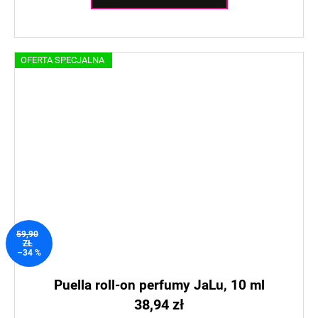
OFERTA SPECJALNA
59,90
ZŁ
–34 %
Puella roll-on perfumy JaLu, 10 ml
38,94 zł