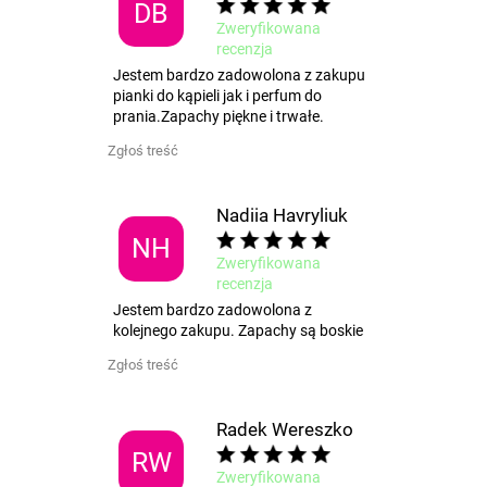
r
DB
Zweryfikowana
o
recenzja
l
Jestem bardzo zadowolona z zakupu
k
pianki do kąpieli jak i perfum do
i
prania.Zapachy piękne i trwałe.
l
i
Zgłoś treść
s
t
Nadiia Havryliuk
y
NH
Zweryfikowana
recenzja
Jestem bardzo zadowolona z
kolejnego zakupu. Zapachy są boskie
Zgłoś treść
Radek Wereszko
RW
Zweryfikowana