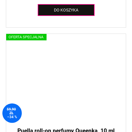
DO KOSZYKA
OFERTA SPECJALNA
59,90
ZŁ
–34 %
Puella roll-on perfumy Queenka, 10 ml