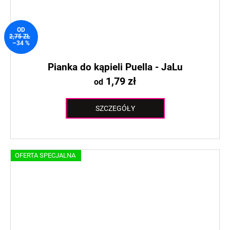
OD
2,75 ZŁ
–34 %
Pianka do kąpieli Puella - JaLu
1,79 zł
od
SZCZEGÓŁY
OFERTA SPECJALNA