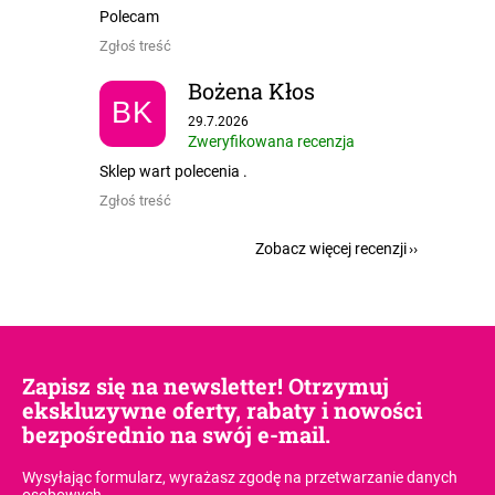
Polecam
Zgłoś treść
Bożena Kłos
BK
Ocena sklepu to 5 na 5 gwiazdek.
29.7.2026
Zweryfikowana recenzja
Sklep wart polecenia .
Zgłoś treść
Zobacz więcej recenzji
Zapisz się na newsletter! Otrzymuj
ekskluzywne oferty, rabaty i nowości
bezpośrednio na swój e-mail.
Wysyłając formularz, wyrażasz zgodę
na przetwarzanie danych
osobowych