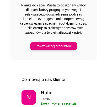
Pianka do kąpieli Puella to doskonały wybór
dla tych, którzy pragną
zmysłowego i
relaksującego doświadczenia podczas
kąpieli.
Ta czarująca pianka napełni
twoją
kąpiel świeżym zapachem i dotykiem luksusu.
Puella oferuje
szeroki wybór czarownych
zapachów
dla
twojej
najlepszej kąpieli.
Pokaż więcej produktów
Nalia
N
Ocena sklepu to 5 na 5 gwiazdek.
5.8.2026
Zweryfikowana recenzja