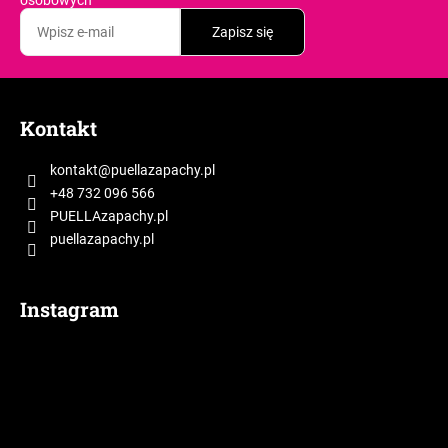
Zapisz się
S
t
Kontakt
o
p
kontakt
@
puellazapachy.pl
k
+48 732 096 566
a
PUELLAzapachy.pl
puellazapachy.pl
Instagram