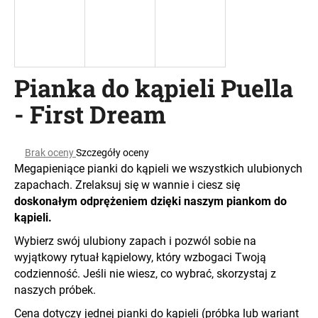
SZUKAJ
Pianka do kąpieli Puella
- First Dream
P
o
l
Średnia
Brak oceny
Szczegóły oceny
e
ocena
Megapieniące pianki do kąpieli we wszystkich ulubionych
c
produktu
zapachach. Zrelaksuj się w wannie i ciesz się
wynosi
a
doskonałym odprężeniem dzięki naszym piankom do
0,0
m
na
kąpieli.
y
5
Wybierz swój ulubiony zapach i pozwól sobie na
gwiazdek.
wyjątkowy rytuał kąpielowy, który wzbogaci Twoją
codzienność. Jeśli nie wiesz, co wybrać, skorzystaj z
naszych próbek.
Cena dotyczy jednej pianki do kąpieli (próbka lub wariant