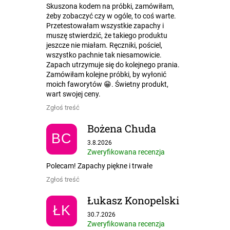
Skuszona kodem na próbki, zamówiłam,
żeby zobaczyć czy w ogóle, to coś warte.
Przetestowałam wszystkie zapachy i
muszę stwierdzić, że takiego produktu
jeszcze nie miałam. Ręczniki, pościel,
wszystko pachnie tak niesamowicie.
Zapach utrzymuje się do kolejnego prania.
Zamówiłam kolejne próbki, by wyłonić
moich faworytów 😁. Świetny produkt,
wart swojej ceny.
Zgłoś treść
Bożena Chuda
BC
Ocena sklepu to 5 na 5 gwiazdek.
3.8.2026
Zweryfikowana recenzja
Polecam! Zapachy piękne i trwałe
Zgłoś treść
Łukasz Konopelski
ŁK
Ocena sklepu to 5 na 5 gwiazdek.
30.7.2026
Zweryfikowana recenzja