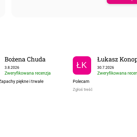
Bożena Chuda
Łukasz Konop
ŁK
Ocena sklepu to 5 na 5 gwiazdek.
Ocena sklepu to 5 na
3.8.2026
30.7.2026
Zweryfikowana recenzja
Zweryfikowana rece
apachy piękne i trwałe
Polecam
Zgłoś treść