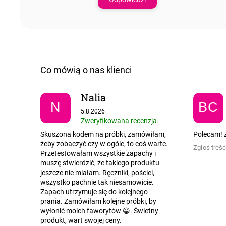
Nalia
N
BC
Ocena sklepu to 5 na 5 gwiazdek.
5.8.2026
Zweryfikowana recenzja
Skuszona kodem na próbki, zamówiłam,
Polecam! Z
żeby zobaczyć czy w ogóle, to coś warte.
Zgłoś treść
Przetestowałam wszystkie zapachy i
muszę stwierdzić, że takiego produktu
jeszcze nie miałam. Ręczniki, pościel,
wszystko pachnie tak niesamowicie.
Zapach utrzymuje się do kolejnego
prania. Zamówiłam kolejne próbki, by
wyłonić moich faworytów 😁. Świetny
produkt, wart swojej ceny.