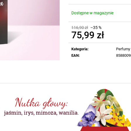
Dostępne w magazynie
116,90 zł
–35 %
75,99 zł
Cena
jednostkowa:
Kategoria
:
Perfumy
EAN
:
8588009