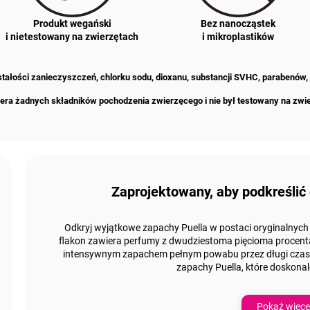
Produkt wegański
Bez nanocząstek
i nietestowany na zwierzętach
i mikroplastików
zostałości zanieczyszczeń, chlorku sodu, dioxanu, substancji SVHC, parabenów,
era żadnych składników pochodzenia zwierzęcego i nie był testowany na zwi
Zaprojektowany, aby podkreślić
Odkryj wyjątkowe zapachy Puella w postaci oryginalnych
flakon zawiera perfumy z
dwudziestoma pięcioma procent
intensywnym zapachem pełnym powabu przez długi czas.
zapachy Puella
, które doskona
Pokaż więce