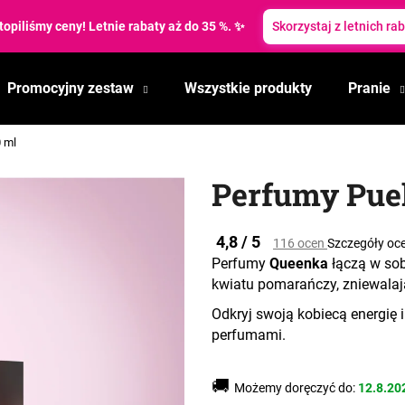
topiliśmy ceny! Letnie rabaty aż do 35 %. ✨
Skorzystaj z letnich ra
Promocyjny zestaw
Wszystkie produkty
Pranie
Czego szukasz?
 ml
SZUKAJ
Perfumy Puel
Średnia
4,8 / 5
116 ocen
Szczegóły oc
Polecamy
ocena
Perfumy
Queenka
łączą w sobi
produktu
kwiatu pomarańczy, zniewalają
wynosi
5,0
Odkryj swoją kobiecą energię i
na
perfumami.
5
gwiazdek.
🚚
Możemy doręczyć do:
12.8.20