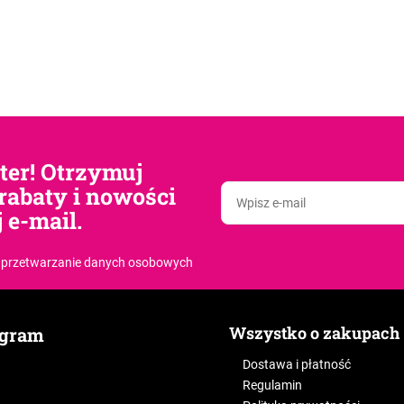
tter! Otrzymuj
rabaty i nowości
 e-mail.
 przetwarzanie danych osobowych
Wszystko o zakupach
agram
Dostawa i płatność
Regulamin