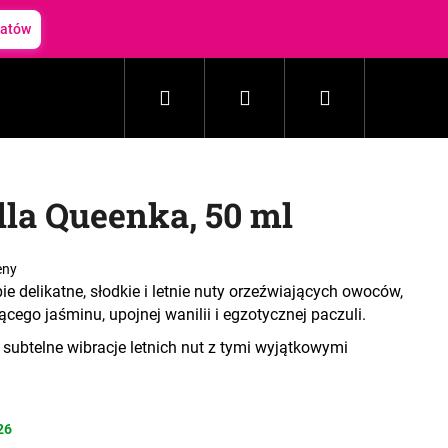
batów
Szukaj
Zaloguj
Koszyk
Gospodarstwo domowe
Kosmetyki
Akceso
się
la Queenka, 50 ml
eny
e delikatne, słodkie i letnie nuty orzeźwiających owoców,
cego jaśminu, upojnej wanilii i egzotycznej paczuli.
 subtelne wibracje letnich nut z tymi wyjątkowymi
26