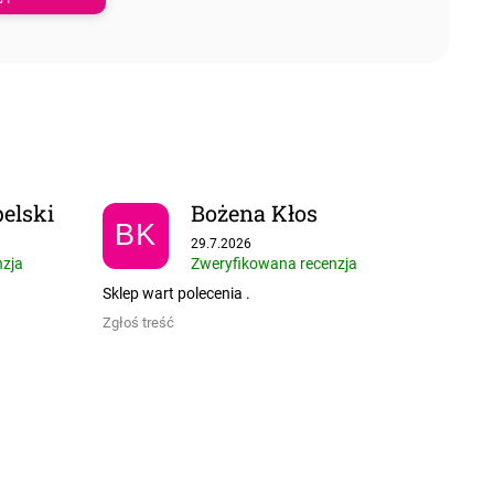
elski
Bożena Kłos
BK
 5 gwiazdek.
Ocena sklepu to 5 na 5 gwiazdek.
29.7.2026
nzja
Zweryfikowana recenzja
Sklep wart polecenia .
Zgłoś treść