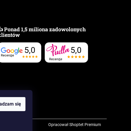
👍 Ponad 1,5 miliona zadowolonych
klientów
5,0
5,0
Recenzje
Recenzje
adzam się
Opracował Shoptet Premium