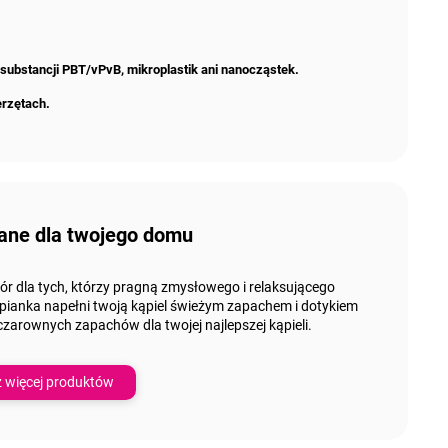
 substancji PBT/vPvB, mikroplastik ani nanocząstek.
erzętach.
ane dla twojego domu
ór dla tych, którzy pragną
zmysłowego i relaksującego
 pianka napełni
twoją
kąpiel świeżym zapachem i dotykiem
 czarownych zapachów
dla
twojej
najlepszej kąpieli.
 więcej produktów