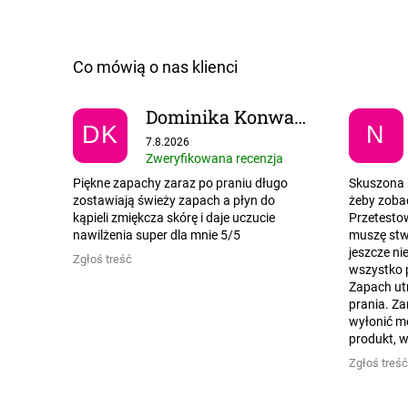
Dominika Konwant
DK
N
Ocena sklepu to 5 na 5 gwiazdek.
7.8.2026
Zweryfikowana recenzja
Piękne zapachy zaraz po praniu długo
Skuszona 
zostawiają świeży zapach a płyn do
żeby zobac
kąpieli zmiękcza skórę i daje uczucie
Przetesto
nawilżenia super dla mnie 5/5
muszę stwi
jeszcze ni
Zgłoś treść
wszystko 
Zapach utr
prania. Za
wyłonić m
produkt, w
Zgłoś treść