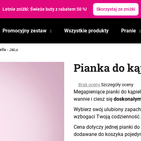
topiliśmy ceny! Letnie rabaty aż do 35 %. ✨
Skorzystaj z letnich ra
Promocyjny zestaw
Wszystkie produkty
Pranie
Czego szukasz?
ella - JaLu
SZUKAJ
Pianka do kąp
Średnia
Brak oceny
Szczegóły oceny
Polecamy
ocena
Megapieniące pianki do kąpiel
produktu
wannie i ciesz się
doskonałym 
wynosi
0,0
Wybierz swój ulubiony zapach 
na
wzbogaci Twoją codzienność. J
5
gwiazdek.
Cena dotyczy jednej pianki do 
dodawane do koszyka pojedy