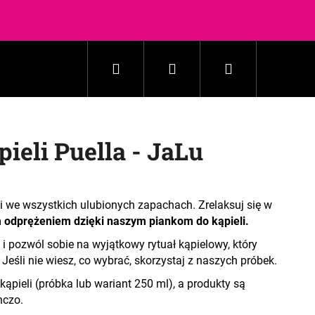
batów
Szukaj
Zaloguj
Koszyk
Gospodarstwo domowe
Kosmetyki
Akceso
się
ieli Puella - JaLu
i we wszystkich ulubionych zapachach. Zrelaksuj się w
odprężeniem dzięki naszym piankom do kąpieli.
i pozwól sobie na wyjątkowy rytuał kąpielowy, który
eśli nie wiesz, co wybrać, skorzystaj z naszych próbek.
kąpieli (próbka lub wariant 250 ml), a produkty są
nczo.