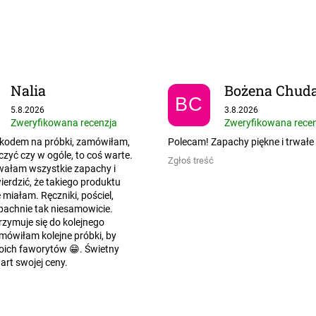
Nalia
Bożena Chud
BC
Ocena sklepu to 5 na 5 gwiazdek.
Ocena sklepu to 5 na
5.8.2026
3.8.2026
Zweryfikowana recenzja
Zweryfikowana rece
kodem na próbki, zamówiłam,
Polecam! Zapachy piękne i trwałe
zyć czy w ogóle, to coś warte.
Zgłoś treść
wałam wszystkie zapachy i
erdzić, że takiego produktu
e miałam. Ręczniki, pościel,
pachnie tak niesamowicie.
zymuje się do kolejnego
mówiłam kolejne próbki, by
oich faworytów 😁. Świetny
art swojej ceny.