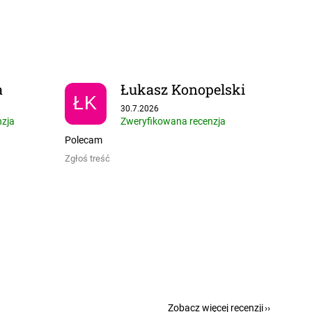
a
Łukasz Konopelski
ŁK
 5 gwiazdek.
Ocena sklepu to 5 na 5 gwiazdek.
30.7.2026
nzja
Zweryfikowana recenzja
Polecam
Zgłoś treść
Zobacz więcej recenzji