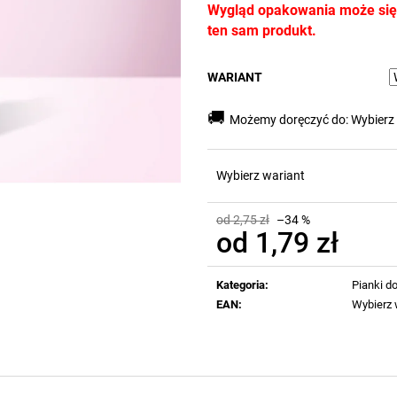
Wygląd opakowania może się r
ten sam produkt.
WARIANT
🚚
Możemy doręczyć do:
Wybierz
Wybierz wariant
od 2,75 zł
–34 %
od
1,79 zł
Cena
jednostkowa:
Kategoria
:
Pianki do
EAN
:
Wybierz 