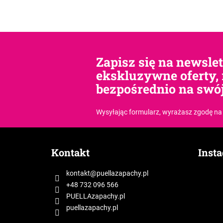
Zapisz się na newsle
ekskluzywne oferty, 
bezpośrednio na swój
Wysyłając formularz, wyrażasz zgodę
na
S
t
Kontakt
Inst
o
p
kontakt
@
puellazapachy.pl
k
+48 732 096 566
a
PUELLAzapachy.pl
puellazapachy.pl