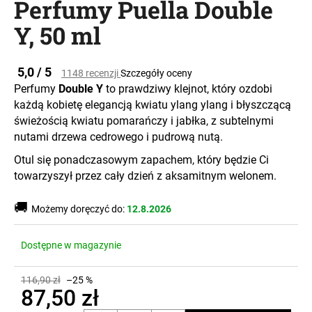
Perfumy Puella Double
Y, 50 ml
SZUKAJ
Średnia
5,0 / 5
1148 recenzji
Szczegóły oceny
ocena
Perfumy
Double Y
to prawdziwy klejnot, który ozdobi
produktu
każdą kobietę elegancją kwiatu ylang ylang i błyszczącą
wynosi
P
świeżością kwiatu pomarańczy i jabłka, z subtelnymi
0,0
o
na
nutami drzewa cedrowego i pudrową nutą.
l
5
e
Otul się ponadczasowym zapachem, który będzie Ci
gwiazdek.
c
towarzyszył przez cały dzień z aksamitnym welonem.
a
m
🚚
Możemy doręczyć do:
12.8.2026
y
Dostępne w magazynie
116,90 zł
–25 %
87,50 zł