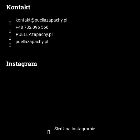
t
Kontakt
o
p
kontakt
@
puellazapachy.pl
k
+48 732 096 566
a
PUELLAzapachy.pl
puellazapachy.pl
Instagram
Śledź na Instagramie