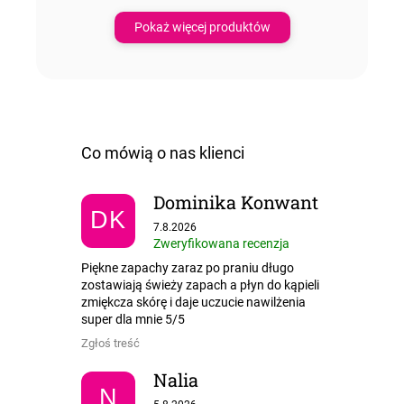
Pokaż więcej produktów
Dominika Konwant
DK
Ocena sklepu to 5 na 5 gwiazdek.
7.8.2026
Zweryfikowana recenzja
Piękne zapachy zaraz po praniu długo
zostawiają świeży zapach a płyn do kąpieli
zmiękcza skórę i daje uczucie nawilżenia
super dla mnie 5/5
Zgłoś treść
Nalia
N
Ocena sklepu to 5 na 5 gwiazdek.