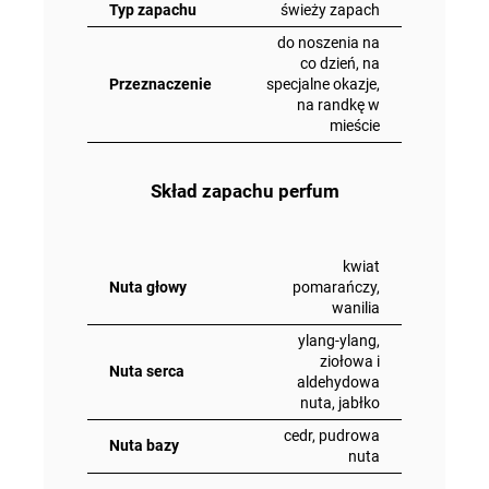
Typ zapachu
świeży zapach
do noszenia na
co dzień, na
Przeznaczenie
specjalne okazje,
na randkę w
mieście
Skład zapachu perfum
kwiat
Nuta głowy
pomarańczy,
wanilia
ylang-ylang,
ziołowa i
Nuta serca
aldehydowa
nuta, jabłko
cedr, pudrowa
Nuta bazy
nuta