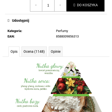
Cena
DO KOSZYKA
jednostkowa:
Udostępnij
Kategoria
:
Perfumy
EAN
:
8588009856313
Opis
Ocena (1148)
Opinie