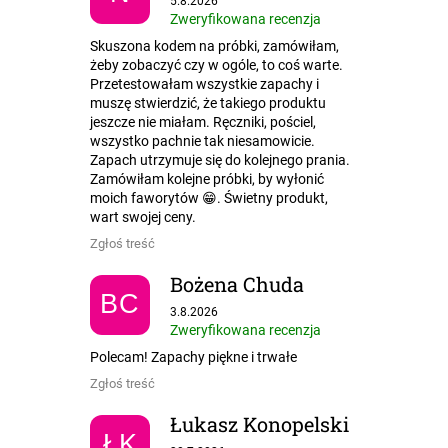
5.8.2026
Zweryfikowana recenzja
Skuszona kodem na próbki, zamówiłam,
żeby zobaczyć czy w ogóle, to coś warte.
Przetestowałam wszystkie zapachy i
muszę stwierdzić, że takiego produktu
jeszcze nie miałam. Ręczniki, pościel,
wszystko pachnie tak niesamowicie.
Zapach utrzymuje się do kolejnego prania.
Zamówiłam kolejne próbki, by wyłonić
moich faworytów 😁. Świetny produkt,
wart swojej ceny.
Zgłoś treść
Bożena Chuda
BC
Ocena sklepu to 5 na 5 gwiazdek.
3.8.2026
Zweryfikowana recenzja
Polecam! Zapachy piękne i trwałe
Zgłoś treść
Łukasz Konopelski
ŁK
Ocena sklepu to 5 na 5 gwiazdek.