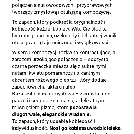
połączenia nut owocowych i przyprawowych,
tworzący zmysłową i otulającą kompozycję.
To zapach, który podkreśla oryginalność i
kobiecość każdej kobiety. Wita Cię słodką
harmonią jaśminu, czekolady i delikatnej wanilii,
otulając aurą tajemniczości i wyjątkowości.
W sercu kompozycji rozkwita kontrastujące, a
zarazem urzekające połączenie – soczysta
czarna porzeczka miesza się z subtelnymi
nutami kwiatu pomarańczy i pikantnym
akcentem różowego pieprzu, który dodaje
zapachowi charakteru i głębi.
Baza jest ciepła i zmysłowa – ziemista moc
paczuli i cedru przeplata się z delikatnym
muśnięciem piżma, które
pozostawia
długotrwałe, eleganckie wrażenie.
To zapach, który uosabia kobiecość i
indywidualność.
Nosi go kobieta uwodzicielska,