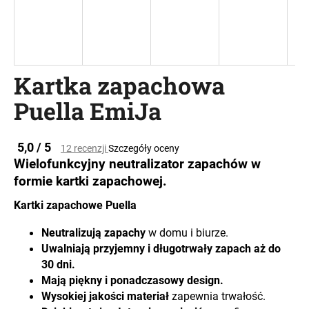
SZUKAJ
Kartka zapachowa
Puella EmiJa
P
o
l
Średnia
5,0 / 5
12 recenzji
Szczegóły oceny
e
ocena
Wielofunkcyjny neutralizator zapachów w
c
produktu
formie kartki zapachowej.
wynosi
a
0,0
m
Kartki zapachowe Puella
na
y
5
Neutralizują zapachy
w domu i biurze.
gwiazdek.
Uwalniają przyjemny i długotrwały zapach aż do
30 dni.
Mają piękny i ponadczasowy design.
Wysokiej jakości materiał
zapewnia trwałość.