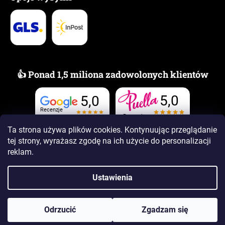
👍 Ponad 1,5 miliona zadowolonych klientów
5,0
5,0
Recenzje
Recenzje
Ta strona używa plików cookies. Kontynuując przeglądanie
tej strony, wyrażasz zgodę na ich użycie
do personalizacji
reklam.
Ustawienia
Opracował Shoptet Premium
Copyright 2026
www.PUELLAzapachy.pl
. Wszystkie prawa
Odrzucić
Zgadzam się
zastrzeżone.