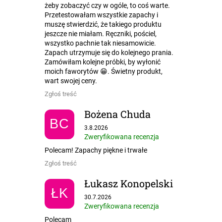
żeby zobaczyć czy w ogóle, to coś warte.
Przetestowałam wszystkie zapachy i
muszę stwierdzić, że takiego produktu
jeszcze nie miałam. Ręczniki, pościel,
wszystko pachnie tak niesamowicie.
Zapach utrzymuje się do kolejnego prania.
Zamówiłam kolejne próbki, by wyłonić
moich faworytów 😁. Świetny produkt,
wart swojej ceny.
Zgłoś treść
Bożena Chuda
BC
Ocena sklepu to 5 na 5 gwiazdek.
3.8.2026
Zweryfikowana recenzja
Polecam! Zapachy piękne i trwałe
Zgłoś treść
Łukasz Konopelski
ŁK
Ocena sklepu to 5 na 5 gwiazdek.
30.7.2026
Zweryfikowana recenzja
Polecam