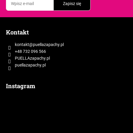
Zapisz się
S
t
Kontakt
o
p
kontakt
@
puellazapachy.pl
k
+48 732 096 566
a
PUELLAzapachy.pl
puellazapachy.pl
Instagram