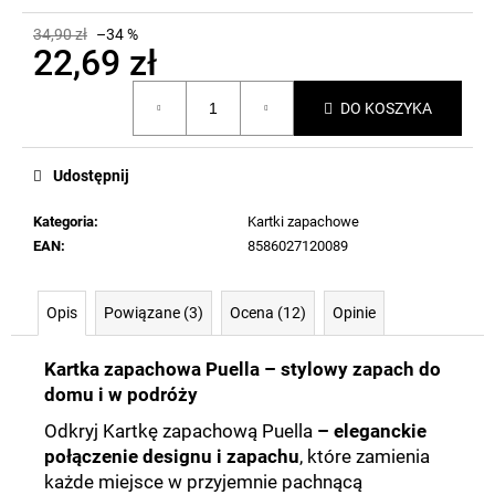
34,90 zł
–34 %
22,69 zł
Cena
DO KOSZYKA
jednostkowa:
Udostępnij
Kategoria
:
Kartki zapachowe
EAN
:
8586027120089
Opis
Powiązane (3)
Ocena (12)
Opinie
Kartka zapachowa Puella – stylowy zapach do
domu i w podróży
Odkryj Kartkę zapachową Puella
– eleganckie
połączenie designu i zapachu
, które zamienia
każde miejsce w przyjemnie pachnącą