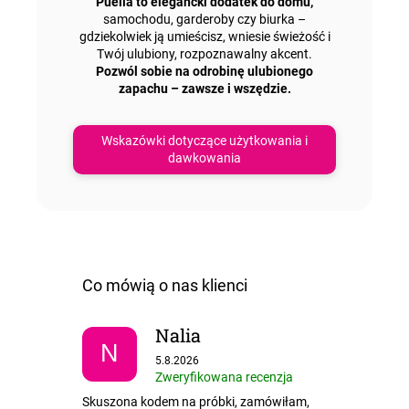
Puella to elegancki dodatek do domu,
samochodu, garderoby czy biurka –
gdziekolwiek ją umieścisz, wniesie świeżość i
Twój ulubiony, rozpoznawalny akcent.
Pozwól sobie na odrobinę ulubionego
zapachu – zawsze i wszędzie.
Wskazówki dotyczące użytkowania i
dawkowania
Nalia
N
Ocena sklepu to 5 na 5 gwiazdek.
5.8.2026
Zweryfikowana recenzja
Skuszona kodem na próbki, zamówiłam,