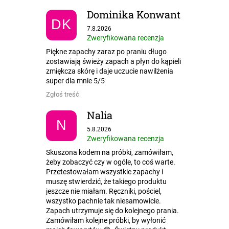
Dominika Konwant
DK
Ocena sklepu to 5 na 5 gwiazdek.
7.8.2026
Zweryfikowana recenzja
Piękne zapachy zaraz po praniu długo
zostawiają świeży zapach a płyn do kąpieli
zmiękcza skórę i daje uczucie nawilżenia
super dla mnie 5/5
Zgłoś treść
Nalia
N
Ocena sklepu to 5 na 5 gwiazdek.
5.8.2026
Zweryfikowana recenzja
Skuszona kodem na próbki, zamówiłam,
żeby zobaczyć czy w ogóle, to coś warte.
Przetestowałam wszystkie zapachy i
muszę stwierdzić, że takiego produktu
jeszcze nie miałam. Ręczniki, pościel,
wszystko pachnie tak niesamowicie.
Zapach utrzymuje się do kolejnego prania.
Zamówiłam kolejne próbki, by wyłonić