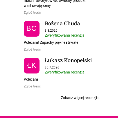
moich faworytów 😁. Świetny produkt,
wart swojej ceny.
Zgłoś treść
Bożena Chuda
BC
Ocena sklepu to 5 na 5 gwiazdek.
3.8.2026
Zweryfikowana recenzja
Polecam! Zapachy piękne i trwałe
Zgłoś treść
Łukasz Konopelski
ŁK
Ocena sklepu to 5 na 5 gwiazdek.
30.7.2026
Zweryfikowana recenzja
Polecam
Zgłoś treść
Zobacz więcej recenzji