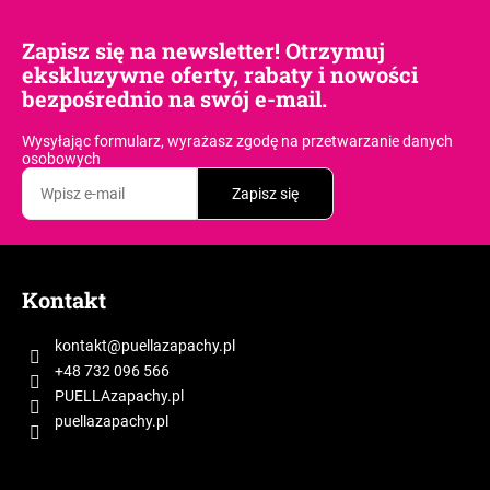
Zapisz się na newsletter! Otrzymuj
ekskluzywne oferty, rabaty i nowości
bezpośrednio na swój e-mail.
Wysyłając formularz, wyrażasz zgodę
na przetwarzanie danych
osobowych
Zapisz się
S
t
Kontakt
o
p
kontakt
@
puellazapachy.pl
k
+48 732 096 566
a
PUELLAzapachy.pl
puellazapachy.pl