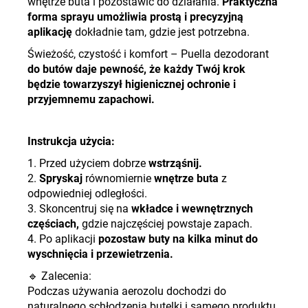
wnętrze buta i pozostawić do działania.
Praktyczna
forma sprayu umożliwia prostą i precyzyjną
aplikację
dokładnie tam, gdzie jest potrzebna.
Świeżość, czystość i komfort – Puella dezodorant
do butów daje pewność, że każdy Twój krok
będzie towarzyszył higienicznej ochronie i
przyjemnemu zapachowi.
Instrukcja użycia:
1. Przed użyciem dobrze
wstrząśnij.
2.
Spryskaj
równomiernie
wnętrze buta
z
odpowiedniej odległości.
3. Skoncentruj się na
wkładce i wewnętrznych
częściach,
gdzie najczęściej powstaje zapach.
4. Po aplikacji
pozostaw buty na kilka minut do
wyschnięcia i przewietrzenia.
🔹 Zalecenia:
Podczas używania aerozolu dochodzi do
naturalnego schłodzenia butelki i samego produktu.