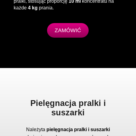
pralki, stosując proporcję
10 ml
koncentratu na
każde
4 kg
prania.
ZAMÓWIĆ
Pielęgnacja pralki i
suszarki
Należyta
pielęgnacja pralki i suszarki