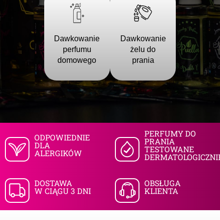
SZUKAJ
Dawkowanie
Dawkowanie
perfumu
żelu do
domowego
prania
P
o
l
e
c
a
PERFUMY DO
ODPOWIEDNIE
PRANIA
m
DLA
TESTOWANE
ALERGIKÓW
y
DERMATOLOGICZNI
DOSTAWA
OBSŁUGA
W CIĄGU 3 DNI
KLIENTA