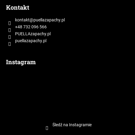
t
Kontakt
o
p
kontakt
@
puellazapachy.pl
k
+48 732 096 566
a
PUELLAzapachy.pl
puellazapachy.pl
Instagram
Śledź na Instagramie