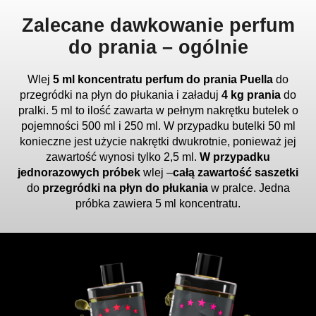
Zalecane dawkowanie perfum
do prania
–
ogólnie
Wlej
5 ml koncentratu perfum do prania Puella
do
przegródki na płyn do płukania i załaduj
4 kg prania
do
pralki. 5 ml to ilość zawarta w pełnym nakrętku butelek o
pojemności 500 ml i 250 ml. W przypadku butelki 50 ml
konieczne jest użycie nakrętki dwukrotnie, ponieważ jej
zawartość wynosi tylko 2,5 ml.
W przypadku
jednorazowych próbek
wlej
–
całą zawartość saszetki
do
przegródki na płyn do płukania
w pralce. Jedna
próbka zawiera 5 ml koncentratu.