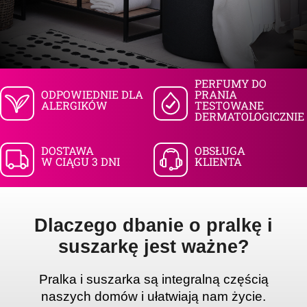
SZUKAJ
PERFUMY DO
ODPOWIEDNIE DLA
PRANIA
ALERGIKÓW
TESTOWANE
P
DERMATOLOGICZNIE
o
l
DOSTAWA
OBSŁUGA
e
W CIĄGU 3 DNI
KLIENTA
c
a
m
y
Dlaczego dbanie o pralkę i
suszarkę jest ważne
?
P
ralka i suszarka są integralną częścią
naszych domów i ułatwiają nam życie.