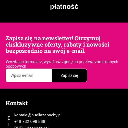
płatność
Zapisz się na newsletter! Otrzymuj
ekskluzywne oferty, rabaty i nowości
bezpośrednio na swój e-mail.
Wysyłając formularz, wyrażasz zgodę
na przetwarzanie danych
osobowych
Zapisz się
S
t
Kontakt
o
p
kontakt
@
puellazapachy.pl
k
+48 732 096 566