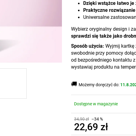
Dzięki wstążce łatwo je
Praktyczne rozwiązanie
Uniwersalne zastosowani
Wybierz oryginalny design i z
sprawdzi się także jako drobn
Sposób użycia:
Wyjmij kartkę
swobodnie przy pomocy dołącz
od bezpośredniego kontaktu z 
wystawiaj produktu na temper
🚚
Możemy doręczyć do:
11.8.20
Dostępne w magazynie
34,90 zł
–34 %
22,69 zł
Cena