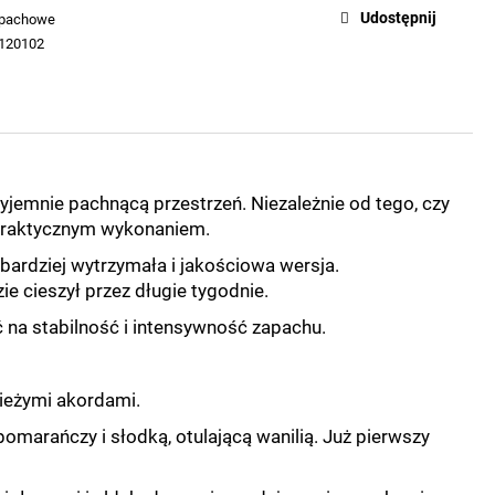
Udostępnij
apachowe
120102
zyjemnie pachnącą przestrzeń. Niezależnie od tego, czy
i praktycznym wykonaniem.
ardziej wytrzymała i jakościowa wersja.
e cieszył przez długie tygodnie.
a stabilność i intensywność zapachu.
ieżymi akordami.
marańczy i słodką, otulającą wanilią. Już pierwszy