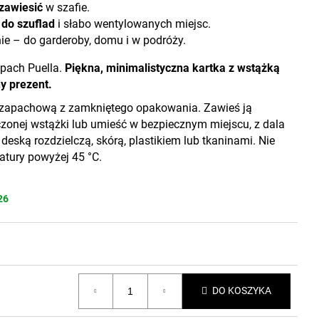
 zawiesić
w szafie.
 do szuflad
i słabo wentylowanych miejsc.
e – do garderoby, domu i w podróży.
apach Puella.
Piękna, minimalistyczna kartka z wstążką
y prezent.
 zapachową z zamkniętego opakowania. Zawieś ją
onej wstążki lub umieść w bezpiecznym miejscu, z dala
deską rozdzielczą, skórą, plastikiem lub tkaninami. Nie
atury powyżej 45 °C.
26
DO KOSZYKA