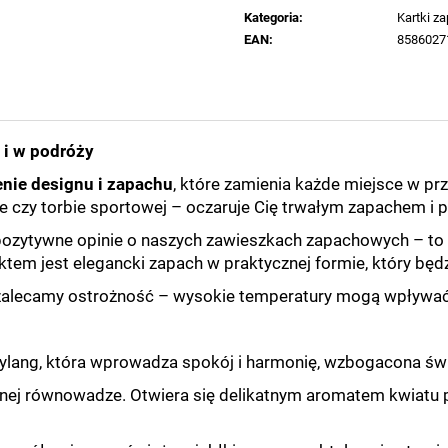
jednostkowa:
Kategoria
:
Kartki z
EAN
:
8586027
 i w podróży
enie designu i zapachu
, które zamienia każde miejsce w pr
zie czy torbie sportowej – oczaruje Cię trwałym zapachem 
ozytywne opinie o naszych zawieszkach zapachowych – to b
tem jest elegancki zapach w praktycznej formie, który będzi
lecamy ostrożność – wysokie temperatury mogą wpływać n
ylang, która wprowadza spokój i harmonię, wzbogacona św
lnej równowadze. Otwiera się delikatnym aromatem kwiatu po