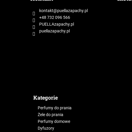
o
p
kontakt
@
puellazapachy.pl
k
+48 732 096 566
a
PUELLAzapachy.pl
puellazapachy.pl
Kategorie
Perfumy do prania
Żele do prania
Perfumy domowe
Dyfuzory