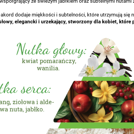
 współgrający ze świeżym jabłkiem oraz subtelnymi nutami
akord dodaje miękkości i subtelności, które utrzymują się n
owy, elegancki i urzekający, stworzony dla kobiet, które