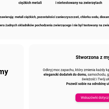
ciężkich metali
i nietestowany na zwierzętach
 zawierają: metali ciężkich, pozostałości zanieczyszczeń, chlorku sodu, dioxa
era żadnych składników pochodzenia zwierzęcego i nie był testowany na zwi
Stworzona z my
emy
Odkryj moc zapachu, który zmienia każdy ką
elegancki dodatek do domu,
samochodu, gar
świeżość i Twój u
Pozwól sobie na odrobinę u
Wskazówki dotycz