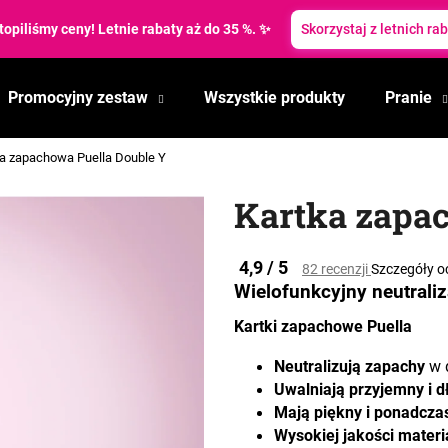
topiliśmy ceny! Letnie rabaty aż do 35 %. ✨
Skorzystaj z letnich ra
Promocyjny zestaw
Wszystkie produkty
Pranie
Czego szukasz?
a zapachowa Puella Double Y
SZUKAJ
Kartka zapac
Średnia
4,9 / 5
82 recenzji
Szczegóły o
Polecamy
ocena
Wielofunkcyjny neutrali
produktu
wynosi
Kartki zapachowe Puella
0,0
na
Neutralizują zapachy
w d
5
Uwalniają przyjemny i d
gwiazdek.
Mają piękny i ponadcza
Wysokiej jakości materi