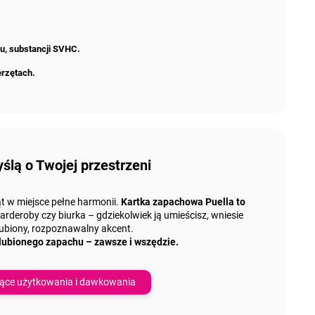
nu, substancji SVHC.
erzętach.
ślą o Twojej przestrzeni
t w miejsce pełne harmonii.
Kartka zapachowa Puella to
deroby czy biurka – gdziekolwiek ją umieścisz, wniesie
lubiony, rozpoznawalny akcent.
lubionego zapachu – zawsze i wszędzie.
ące użytkowania i dawkowania