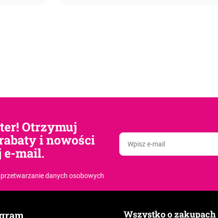
tter! Otrzymuj
rabaty i nowości
 e-mail.
 przetwarzanie danych osobowych
Wszystko o zakupach
agram