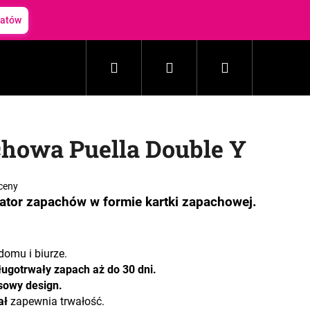
batów
Szukaj
Zaloguj
Koszyk
Gospodarstwo domowe
Kosmetyki
Akceso
się
howa Puella Double Y
ceny
zator zapachów w formie kartki zapachowej.
omu i biurze.
ługotrwały zapach aż do 30 dni.
sowy design.
ał
zapewnia trwałość.