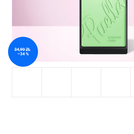
34,90 ZŁ
–34 %