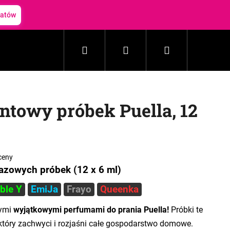
batów
Szukaj
Zaloguj
Koszyk
Gospodarstwo domowe
Kosmetyki
Akceso
się
ntowy próbek Puella, 12
ceny
azowych próbek (12 x 6 ml)
ble Y
EmiJa
Frayo
Queenka
zymi
wyjątkowymi perfumami do prania Puella!
Próbki te
tóry zachwyci i rozjaśni całe gospodarstwo domowe.