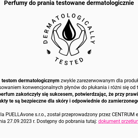
Perfumy do prania testowane dermatologiczni
e
a testom dermatologicznym
zwykle zarezerwowanym dla produk
tosowaniem konwencjonalnych płynów do płukania i różni się o
y perfum zakończyły się sukcesem, potwierdzając, że przy p
dukty te są bezpieczne dla skóry i odpowiednie do zamierzone
la PUELLAvone s.r.o., został przeprowadzony przez CENTRUM es
dnia 27.09.2023 r. Dostępny do pobrania tutaj:
dokument przetł