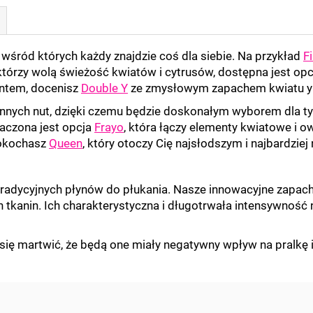
, wśród których każdy znajdzie coś dla siebie. Na przykład
F
 którzy wolą świeżość kwiatów i cytrusów, dostępna jest op
entem, docenisz
Double Y
ze zmysłowym zapachem kwiatu yl
nnych nut, dzięki czemu będzie doskonałym wyborem dla tyc
czona jest opcja
Frayo
, która łączy elementy kwiatowe i 
okochasz
Queen
, który otoczy Cię najsłodszym i najbardzi
tradycyjnych płynów do płukania. Nasze innowacyjne zapach
tkanin. Ich charakterystyczna i długotrwała intensywność 
się martwić, że będą one miały negatywny wpływ na pralkę i