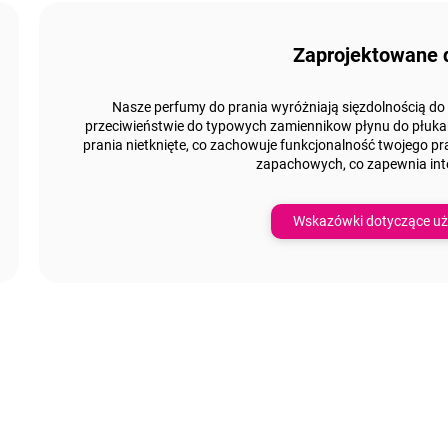
Zaprojektowane 
Nasze perfumy do prania
wyróżniają się
zdolnością do
przeciwieństwie do typowych zamiennikow płynu do płukani
prania nietknięte, co zachowuje funkcjonalność twojego pr
zapachowych
, co zapewnia in
Wskazówki dotyczące uż