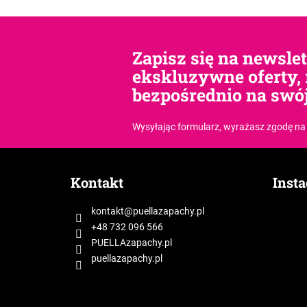
Zapisz się na newsle
ekskluzywne oferty, 
bezpośrednio na swój
Wysyłając formularz, wyrażasz zgodę
na
S
t
Kontakt
Inst
o
p
kontakt
@
puellazapachy.pl
k
+48 732 096 566
a
PUELLAzapachy.pl
puellazapachy.pl