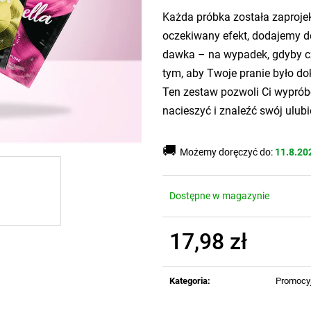
Każda próbka została zaproje
oczekiwany efekt, dodajemy do
dawka – na wypadek, gdyby c
tym, aby Twoje pranie było dok
Ten zestaw pozwoli Ci wyprób
nacieszyć i znaleźć swój ulubi
🚚
Możemy doręczyć do:
11.8.20
Dostępne w magazynie
17,98 zł
Cena
jednostkowa:
Kategoria
:
Promocy