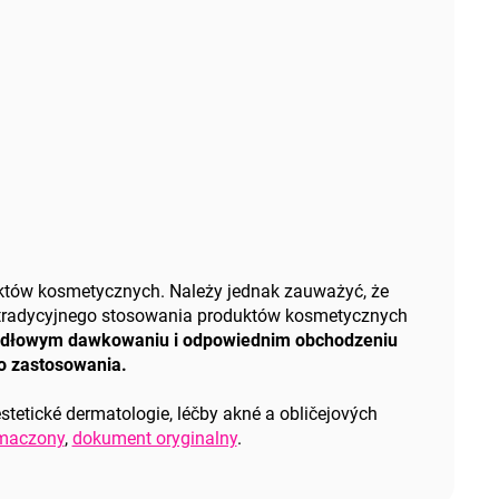
tów kosmetycznych. Należy jednak zauważyć, że
d tradycyjnego stosowania produktów kosmetycznych
rawidłowym dawkowaniu i odpowiednim obchodzeniu
go zastosowania.
tetické dermatologie, léčby akné a obličejových
umaczony
,
dokument oryginalny
.