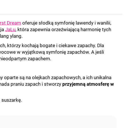
irst Dream
oferuje słodką symfonię lawendy i wanilii,
cja
JaLu
, która zapewnia orzeźwiającą harmonię tych
ang ylang.
h, którzy kochają bogate i ciekawe zapachy. Dla
owocowe w wyjątkową symfonię zapachów. A jeśli
ej nieodpartym zapachem.
y oparte są na olejkach zapachowych, a ich unikalna
nada praniu zapach i stworzy
przyjemną atmosferę w
 suszarkę.