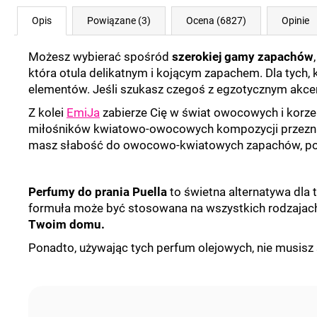
Opis
Powiązane (3)
Ocena (6827)
Opinie
Możesz wybierać spośród
szerokiej gamy zapachów
która otula delikatnym i kojącym zapachem. Dla tych,
elementów. Jeśli szukasz czegoś z egzotycznym akc
Z kolei
EmiJa
zabierze Cię w świat owocowych i korze
miłośników kwiatowo-owocowych kompozycji przezna
masz słabość do owocowo-kwiatowych zapachów, p
Perfumy do prania Puella
to świetna alternatywa dla 
formuła może być stosowana na wszystkich rodzajach 
Twoim domu.
Ponadto, używając tych perfum olejowych, nie musisz 