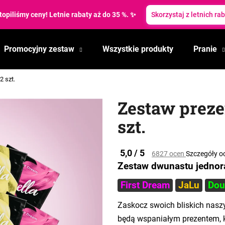
topiliśmy ceny! Letnie rabaty aż do 35 %. ✨
Skorzystaj z letnich ra
Promocyjny zestaw
Wszystkie produkty
Pranie
Czego szukasz?
2 szt.
SZUKAJ
Zestaw preze
szt.
Polecamy
Średnia
5,0 / 5
6827 ocen
Szczegóły o
ocena
Zestaw dwunastu jednor
produktu
wynosi
First Dream
JaLu
Dou
4,9
na
Zaskocz swoich bliskich nas
5
gwiazdek.
będą wspaniałym prezentem, k