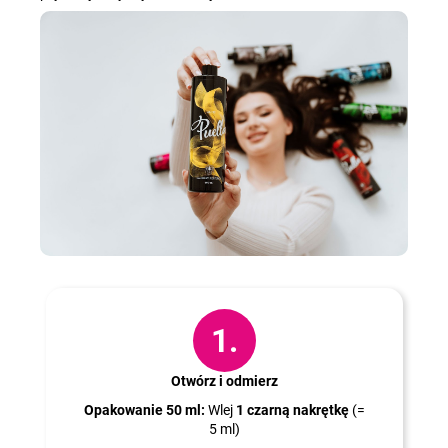
Jak to zrobić?
1.
Otwórz i odmierz
Opakowanie 50 ml:
Wlej
1 czarną nakrętkę
(=
5 ml)