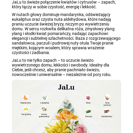
JaLu to świeże połączenie kwiatów i cytrusów – zapach,
który łączy w sobie czystość, energię i lekkość.
W nutach głowy dominuje mandarynka, odświeżający
eukaliptus oraz czysta nuta aldehydowa, które nadają
praniu uczucie świeżej bryzy, niczym po wywietrzeniu
domu. W sercu rozkwita delikatna róża, zmysłowy ylang
ylang i słodki kwiat pomarańczy, nadając zapachowi
elegancji i subtelnej szlachetności. Baza z rozgrzewającego
sandałowca, paczuli i pudrowej nuty otula Twoje pranie
miękkim, kojącym woalem, który sprawia wrażenie
czystości i zadbania.
JaLu to nie tylko zapach – to uczucie świeżo
wywietrzonego domu, lekkości i swobody. Idealny dla
Ciebie, jeśli chcesz, aby pranie pachniało świeżo,
nowocześnie i uniwersalnie – niezależnie od pory roku.