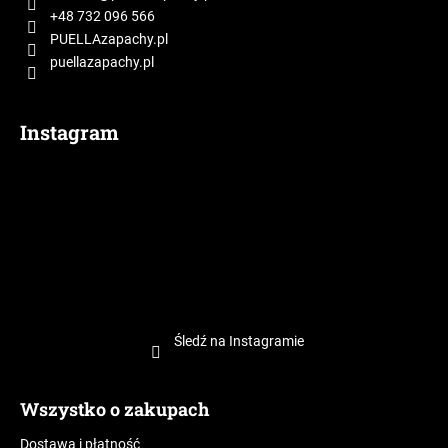
k
+48 732 096 566
a
PUELLAzapachy.pl
puellazapachy.pl
Instagram
Śledź na Instagramie
Wszystko o zakupach
Dostawa i płatność