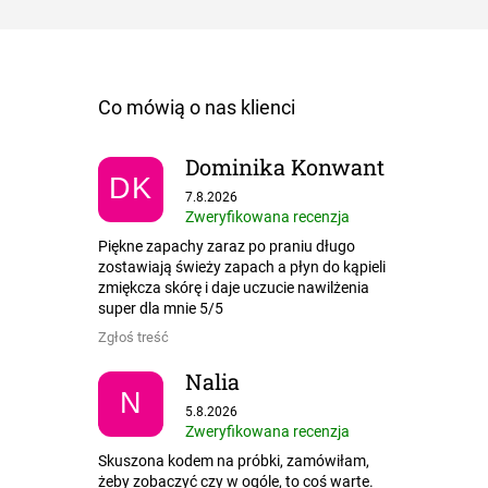
Dominika Konwant
DK
Ocena sklepu to 5 na 5 gwiazdek.
7.8.2026
Zweryfikowana recenzja
Piękne zapachy zaraz po praniu długo
zostawiają świeży zapach a płyn do kąpieli
zmiękcza skórę i daje uczucie nawilżenia
super dla mnie 5/5
Zgłoś treść
Nalia
N
Ocena sklepu to 5 na 5 gwiazdek.
5.8.2026
Zweryfikowana recenzja
Skuszona kodem na próbki, zamówiłam,
żeby zobaczyć czy w ogóle, to coś warte.