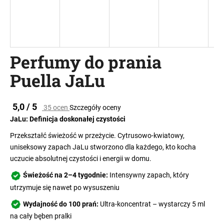
SZUKAJ
Perfumy do prania
Puella JaLu
P
o
l
Średnia
5,0 / 5
35 ocen
Szczegóły oceny
e
ocena
JaLu: Definicja doskonałej czystości
c
produktu
wynosi
a
Przekształć świeżość w przeżycie. Cytrusowo-kwiatowy,
5,0
m
uniseksowy zapach JaLu stworzono dla każdego, kto kocha
na
y
uczucie absolutnej czystości i energii w domu.
5
gwiazdek.
Świeżość na 2–4 tygodnie:
Intensywny zapach, który
utrzymuje się nawet po wysuszeniu
Wydajność do 100 prań:
Ultra-koncentrat – wystarczy 5 ml
na cały bęben pralki