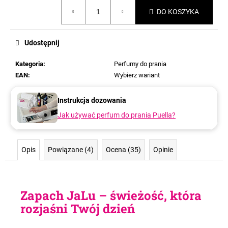
Cena
DO KOSZYKA
jednostkowa:
Udostępnij
Kategoria
:
Perfumy do prania
EAN
:
Wybierz wariant
Instrukcja dozowania
Jak używać perfum do prania Puella?
Opis
Powiązane (4)
Ocena (35)
Opinie
Zapach JaLu – świeżość, która
rozjaśni Twój dzień