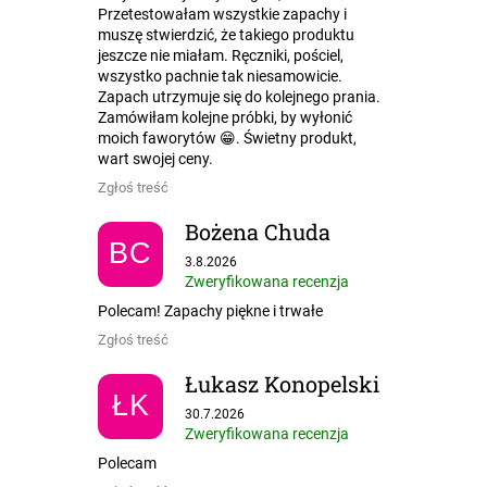
Przetestowałam wszystkie zapachy i
muszę stwierdzić, że takiego produktu
jeszcze nie miałam. Ręczniki, pościel,
wszystko pachnie tak niesamowicie.
Zapach utrzymuje się do kolejnego prania.
Zamówiłam kolejne próbki, by wyłonić
moich faworytów 😁. Świetny produkt,
wart swojej ceny.
Zgłoś treść
Bożena Chuda
BC
Ocena sklepu to 5 na 5 gwiazdek.
3.8.2026
Zweryfikowana recenzja
Polecam! Zapachy piękne i trwałe
Zgłoś treść
Łukasz Konopelski
ŁK
Ocena sklepu to 5 na 5 gwiazdek.
30.7.2026
Zweryfikowana recenzja
Polecam