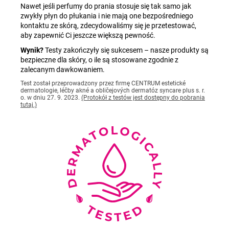
Nawet jeśli perfumy do prania stosuje się tak samo jak
zwykły płyn do płukania i nie mają one bezpośredniego
kontaktu ze skórą, zdecydowaliśmy się je przetestować,
aby zapewnić Ci jeszcze większą pewność.
Wynik?
Testy zakończyły się sukcesem – nasze produkty są
bezpieczne dla skóry, o ile są stosowane zgodnie z
zalecanym dawkowaniem.
Test został przeprowadzony przez firmę CENTRUM estetické
dermatologie, léčby akné a obličejových dermatóz syncare plus s. r.
o. w dniu 27. 9. 2023.
(Protokół z testów jest dostępny do pobrania
tutaj.)