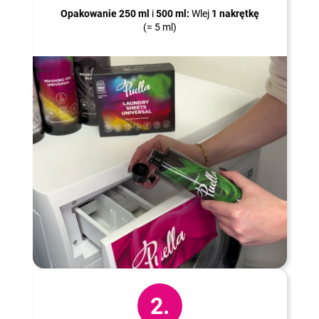
Opakowanie 250 ml
i
500 ml:
Wlej
1 nakrętkę
(= 5 ml)
2.