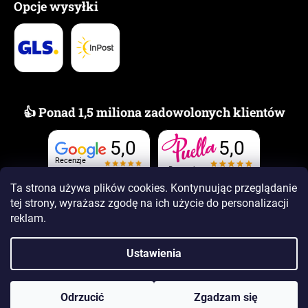
Opcje wysyłki
👍 Ponad 1,5 miliona zadowolonych klientów
5,0
5,0
Recenzje
Recenzje
Ta strona używa plików cookies. Kontynuując przeglądanie
tej strony, wyrażasz zgodę na ich użycie
do personalizacji
reklam.
Ustawienia
Opracował Shoptet Premium
Copyright 2026
www.PUELLAzapachy.pl
. Wszystkie prawa
Odrzucić
Zgadzam się
zastrzeżone.