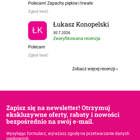
Polecam! Zapachy piękne i trwałe
Zgłoś treść
Łukasz Konopelski
ŁK
Ocena sklepu to 5 na 5 gwiazdek.
30.7.2026
Zweryfikowana recenzja
Polecam
Zgłoś treść
Zobacz więcej recenzji
Zapisz się na newsletter! Otrzymuj
ekskluzywne oferty, rabaty i nowości
bezpośrednio na swój e-mail.
Wysyłając formularz, wyrażasz zgodę
na przetwarzanie danych
osobowych