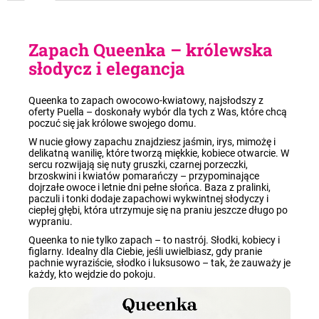
Zapach Queenka – królewska
słodycz i elegancja
Queenka to zapach owocowo-kwiatowy, najsłodszy z
oferty Puella – doskonały wybór dla tych z Was, które chcą
poczuć się jak królowe swojego domu.
W nucie głowy zapachu znajdziesz jaśmin, irys, mimożę i
delikatną wanilię, które tworzą miękkie, kobiece otwarcie. W
sercu rozwijają się nuty gruszki, czarnej porzeczki,
brzoskwini i kwiatów pomarańczy – przypominające
dojrzałe owoce i letnie dni pełne słońca. Baza z pralinki,
paczuli i tonki dodaje zapachowi wykwintnej słodyczy i
ciepłej głębi, która utrzymuje się na praniu jeszcze długo po
wypraniu.
Queenka to nie tylko zapach – to nastrój. Słodki, kobiecy i
figlarny. Idealny dla Ciebie, jeśli uwielbiasz, gdy pranie
pachnie wyraziście, słodko i luksusowo – tak, że zauważy je
każdy, kto wejdzie do pokoju.