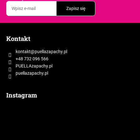
Zapisz się
S
t
Kontakt
o
p
kontakt
@
puellazapachy.pl
k
+48 732 096 566
a
PUELLAzapachy.pl
puellazapachy.pl
Instagram