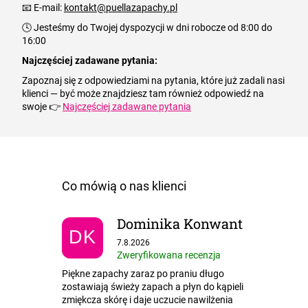
📧 E-mail:
kontakt@puellazapachy.pl
🕓 Jesteśmy do Twojej dyspozycji w dni robocze od 8:00 do
16:00
Najczęściej zadawane pytania
:
Zapoznaj się z odpowiedziami na pytania, które już zadali nasi
klienci — być może znajdziesz tam również odpowiedź na
swoje 👉
Najczęściej zadawane pytania
Dominika Konwant
DK
Ocena sklepu to 5 na 5 gwiazdek.
7.8.2026
Zweryfikowana recenzja
Piękne zapachy zaraz po praniu długo
zostawiają świeży zapach a płyn do kąpieli
zmiękcza skórę i daje uczucie nawilżenia