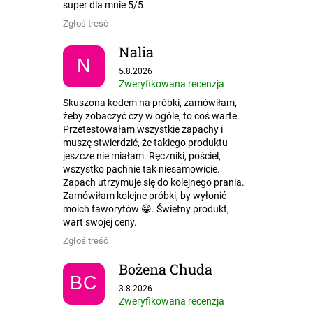
super dla mnie 5/5
Zgłoś treść
Nalia
N
Ocena sklepu to 5 na 5 gwiazdek.
5.8.2026
Zweryfikowana recenzja
Skuszona kodem na próbki, zamówiłam,
żeby zobaczyć czy w ogóle, to coś warte.
Przetestowałam wszystkie zapachy i
muszę stwierdzić, że takiego produktu
jeszcze nie miałam. Ręczniki, pościel,
wszystko pachnie tak niesamowicie.
Zapach utrzymuje się do kolejnego prania.
Zamówiłam kolejne próbki, by wyłonić
moich faworytów 😁. Świetny produkt,
wart swojej ceny.
Zgłoś treść
Bożena Chuda
BC
Ocena sklepu to 5 na 5 gwiazdek.
3.8.2026
Zweryfikowana recenzja