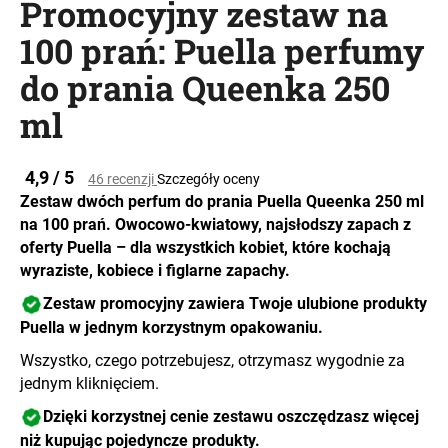
Promocyjny zestaw na
100 prań: Puella perfumy
do prania Queenka 250
SZUKAJ
ml
P
Średnia
4,9 / 5
46 recenzji
Szczegóły oceny
o
ocena
Zestaw dwóch perfum do prania Puella Queenka 250 ml
l
produktu
na 100 prań. Owocowo-kwiatowy, najsłodszy zapach z
e
wynosi
oferty Puella – dla wszystkich kobiet, które kochają
c
0,0
a
na
wyraziste, kobiece i figlarne zapachy
.
5
m
Zestaw promocyjny zawiera Twoje ulubione produkty
gwiazdek.
y
Puella w jednym korzystnym opakowaniu.
Wszystko, czego potrzebujesz, otrzymasz wygodnie za
jednym kliknięciem.
Dzięki korzystnej cenie zestawu oszczędzasz więcej
niż kupując pojedyncze produkty.