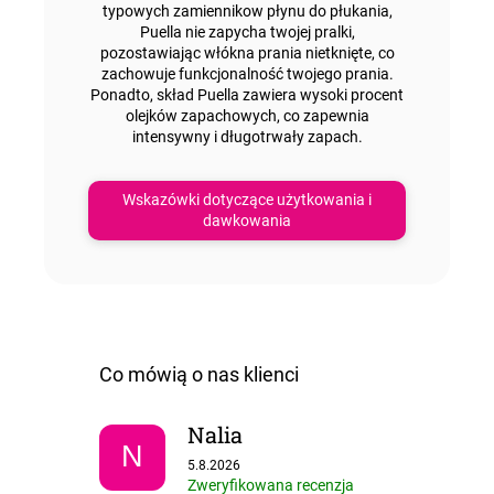
typowych zamiennikow płynu do płukania,
Puella nie zapycha twojej pralki,
pozostawiając włókna prania nietknięte, co
zachowuje funkcjonalność twojego prania.
Ponadto, skład Puella zawiera
wysoki procent
olejków zapachowych
, co zapewnia
intensywny i długotrwały zapach.
Wskazówki dotyczące użytkowania i
dawkowania
Nalia
N
Ocena sklepu to 5 na 5 gwiazdek.
5.8.2026
Zweryfikowana recenzja