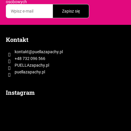
osobowych
Zapisz się
S
t
Kontakt
o
p
kontakt
@
puellazapachy.pl
k
+48 732 096 566
a
PUELLAzapachy.pl
puellazapachy.pl
Instagram