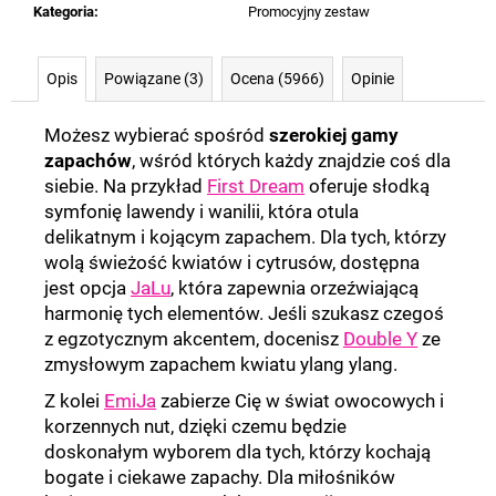
Kategoria
:
Promocyjny zestaw
Opis
Powiązane (3)
Ocena (5966)
Opinie
Możesz wybierać spośród
szerokiej gamy
zapachów
, wśród których każdy znajdzie coś dla
siebie. Na przykład
First Dream
oferuje słodką
symfonię lawendy i wanilii, która otula
delikatnym i kojącym zapachem. Dla tych, którzy
wolą świeżość kwiatów i cytrusów, dostępna
jest opcja
JaLu
, która zapewnia orzeźwiającą
harmonię tych elementów. Jeśli szukasz czegoś
z egzotycznym akcentem, docenisz
Double Y
ze
zmysłowym zapachem kwiatu ylang ylang.
Z kolei
EmiJa
zabierze Cię w świat owocowych i
korzennych nut, dzięki czemu będzie
doskonałym wyborem dla tych, którzy kochają
bogate i ciekawe zapachy. Dla miłośników