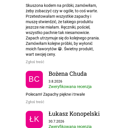
Skuszona kodem na próbki, zamówiłam,
żeby zobaczyć czy w ogóle, to coś warte.
Przetestowałam wszystkie zapachy i
muszę stwierdzić, że takiego produktu
jeszcze nie miałam. Ręczniki, pościel,
wszystko pachnie tak niesamowicie.
Zapach utrzymuje się do kolejnego prania.
Zamówiłam kolejne próbki, by wyłonić
moich faworytów 😁. Świetny produkt,
wart swojej ceny.
Zgłoś treść
Bożena Chuda
BC
Ocena sklepu to 5 na 5 gwiazdek.
3.8.2026
Zweryfikowana recenzja
Polecam! Zapachy piękne i trwałe
Zgłoś treść
Łukasz Konopelski
ŁK
Ocena sklepu to 5 na 5 gwiazdek.
30.7.2026
Zweryfikowana recenzja