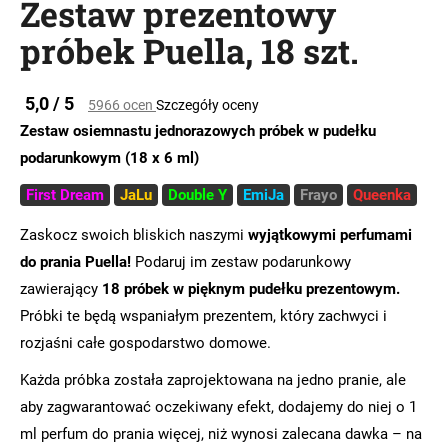
Zestaw prezentowy
próbek Puella, 18 szt.
SZUKAJ
Średnia
5,0 / 5
5966 ocen
Szczegóły oceny
ocena
Zestaw osiemnastu jednorazowych próbek w pudełku
produktu
wynosi
podarunkowym (18 x 6 ml)
P
5,0
o
First Dream
JaLu
Double Y
EmiJa
Frayo
Queenka
na
l
5
e
gwiazdek.
Zaskocz swoich bliskich naszymi
wyjątkowymi perfumami
c
do prania Puella!
Podaruj im zestaw podarunkowy
a
zawierający
18 próbek w pięknym pudełku prezentowym.
m
y
Próbki te będą wspaniałym prezentem, który zachwyci i
rozjaśni całe gospodarstwo domowe.
Każda próbka została zaprojektowana na jedno pranie, ale
aby zagwarantować oczekiwany efekt, dodajemy do niej o 1
ml perfum do prania więcej, niż wynosi zalecana dawka – na