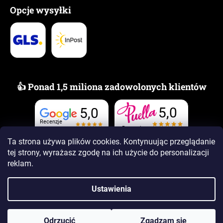
Opcje wysyłki
👍 Ponad 1,5 miliona zadowolonych klientów
5,0
5,0
Recenzje
Recenzje
Ta strona używa plików cookies. Kontynuując przeglądanie
tej strony, wyrażasz zgodę na ich użycie
do personalizacji
reklam.
Ustawienia
Opracował Shoptet Premium
Copyright 2026
www.PUELLAzapachy.pl
. Wszystkie prawa
Odrzucić
Zgadzam się
zastrzeżone.