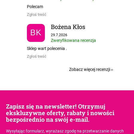
Polecam
Zgłoś treść
Bożena Kłos
BK
Ocena sklepu to 5 na 5 gwiazdek.
29.7.2026
Zweryfikowana recenzja
Sklep wart polecenia .
Zgłoś treść
Zobacz więcej recenzji
Zapisz się na newsletter! Otrzymuj
ekskluzywne oferty, rabaty i nowości
bezpośrednio na swój e-mail.
Wysyłając formularz, wyrażasz zgodę
na przetwarzanie danych