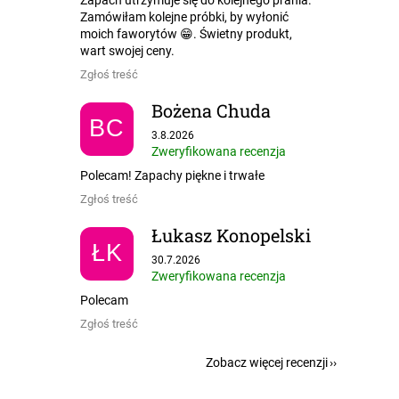
Zamówiłam kolejne próbki, by wyłonić
moich faworytów 😁. Świetny produkt,
wart swojej ceny.
Zgłoś treść
Bożena Chuda
BC
Ocena sklepu to 5 na 5 gwiazdek.
3.8.2026
Zweryfikowana recenzja
Polecam! Zapachy piękne i trwałe
Zgłoś treść
Łukasz Konopelski
ŁK
Ocena sklepu to 5 na 5 gwiazdek.
30.7.2026
Zweryfikowana recenzja
Polecam
Zgłoś treść
Zobacz więcej recenzji