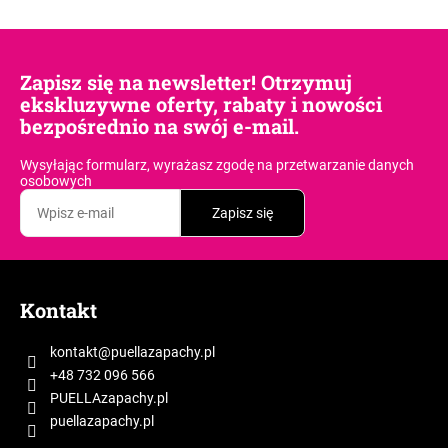
Zapisz się na newsletter! Otrzymuj
ekskluzywne oferty, rabaty i nowości
bezpośrednio na swój e-mail.
Wysyłając formularz, wyrażasz zgodę
na przetwarzanie danych
osobowych
Zapisz się
S
t
Kontakt
o
p
kontakt
@
puellazapachy.pl
k
+48 732 096 566
a
PUELLAzapachy.pl
puellazapachy.pl