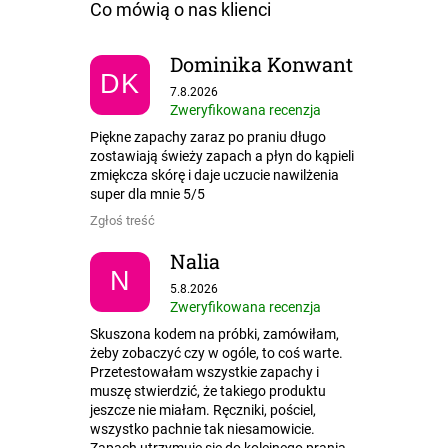
Dominika Konwant
DK
Ocena sklepu to 5 na 5 gwiazdek.
7.8.2026
Zweryfikowana recenzja
Piękne zapachy zaraz po praniu długo
zostawiają świeży zapach a płyn do kąpieli
zmiękcza skórę i daje uczucie nawilżenia
super dla mnie 5/5
Zgłoś treść
Nalia
N
Ocena sklepu to 5 na 5 gwiazdek.
5.8.2026
Zweryfikowana recenzja
Skuszona kodem na próbki, zamówiłam,
żeby zobaczyć czy w ogóle, to coś warte.
Przetestowałam wszystkie zapachy i
muszę stwierdzić, że takiego produktu
jeszcze nie miałam. Ręczniki, pościel,
wszystko pachnie tak niesamowicie.
Zapach utrzymuje się do kolejnego prania.