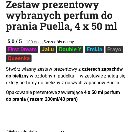
Zestaw prezentowy
wybranych perfum do
prania Puella, 4 x 50 ml
SZUKAJ
Średnia
5,0 / 5
100 ocen
Szczegóły oceny
ocena
P
First Dream
JaLu
Double Y
EmiJa
Frayo
produktu
o
wynosi
Queenka
l
5,0
e
na
Stwórz własny zestaw prezentowy z
czterech zapachów
c
5
do bielizny
w ozdobnym pudełku – w zestawie znajdą się
a
gwiazdek.
cztery perfumy do bielizny z naszych zapachów Puella.
m
Opakowanie prezentowe zawierające
4 x 50 ml perfum
y
do prania ( razem 200ml/40 prań)