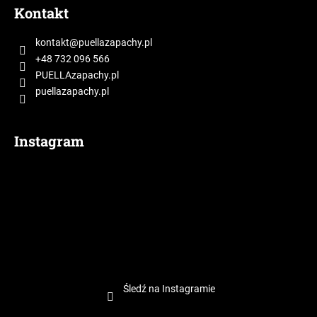
t
Kontakt
o
p
kontakt
@
puellazapachy.pl
k
+48 732 096 566
a
PUELLAzapachy.pl
puellazapachy.pl
Instagram
Śledź na Instagramie