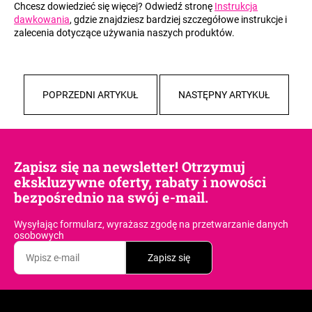
Chcesz dowiedzieć się więcej? Odwiedź stronę
Instrukcja
dawkowania
, gdzie znajdziesz bardziej szczegółowe instrukcje i
zalecenia dotyczące używania naszych produktów.
POPRZEDNI ARTYKUŁ
NASTĘPNY ARTYKUŁ
Zapisz się na newsletter! Otrzymuj
ekskluzywne oferty, rabaty i nowości
bezpośrednio na swój e-mail.
Wysyłając formularz, wyrażasz zgodę
na przetwarzanie danych
osobowych
Zapisz się
S