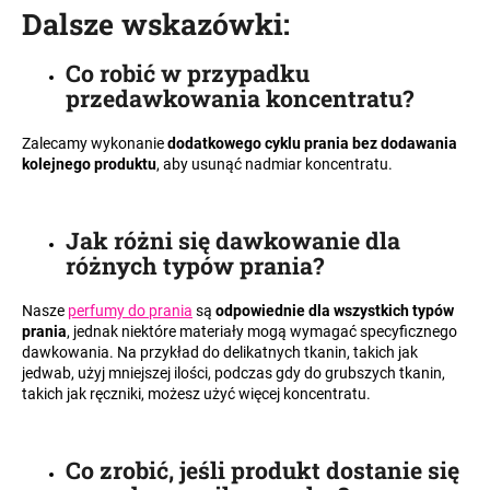
Dalsze wskazówki
:
Co robić w przypadku
SZUKAJ
przedawkowania koncentratu
?
Zalecamy wykonanie
dodatkowego cyklu prania bez dodawania
kolejnego produktu
, aby usunąć nadmiar koncentratu.
P
o
l
Jak różni się dawkowanie dla
e
różnych typów prania
?
c
a
Nasze
perfumy do prania
są
odpowiednie dla wszystkich typów
m
prania
, jednak niektóre materiały mogą wymagać specyficznego
y
dawkowania. Na przykład do delikatnych tkanin, takich jak
jedwab, użyj mniejszej ilości, podczas gdy do grubszych tkanin,
takich jak ręczniki, możesz użyć więcej koncentratu.
Co zrobić, jeśli produkt dostanie się