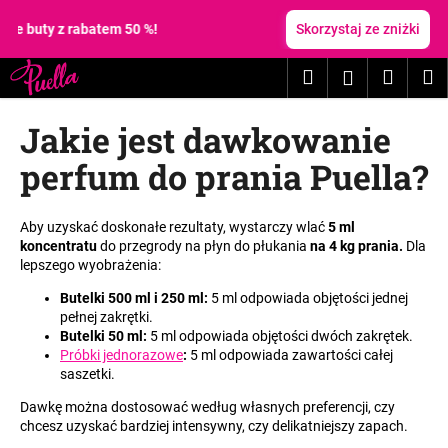
K
Przejść
do
 buty z rabatem 50 %!
Skorzystaj ze zniżki
o
treści
Z
Z
s
Szukaj
Koszy
M
Zaloguj
powrotem
powrotem
z
C
y
się
Jakie jest dawkowanie
z
k
e
perfum do prania Puella?
g
o
Aby uzyskać doskonałe rezultaty, wystarczy wlać
5 ml
s
koncentratu
do przegrody na płyn do płukania
na 4 kg prania.
Dla
z
lepszego wyobrażenia:
u
Butelki 500 ml i 250 ml:
5 ml odpowiada objętości jednej
k
pełnej zakrętki.
Butelki 50 ml:
5 ml odpowiada objętości dwóch zakrętek.
a
Próbki jednorazowe
:
5 ml odpowiada zawartości całej
s
saszetki.
z
Dawkę można dostosować według własnych preferencji, czy
?
chcesz uzyskać bardziej intensywny, czy delikatniejszy zapach.