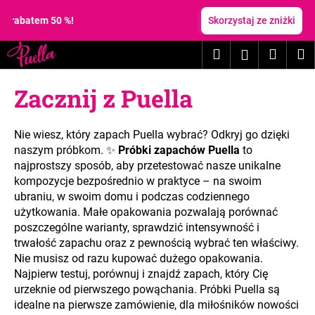
K
Przejść
do
tem 50 %!
Skorzystaj ze zniżki
o
treści
Z
Z
s
Szukaj
Koszy
M
Zaloguj
powrotem
powrotem
z
C
y
się
Zacznij z Puella
z
k
e
g
Nie wiesz, który zapach Puella wybrać? Odkryj go dzięki
o
naszym próbkom. ✨
Próbki zapachów Puella
to
s
najprostszy sposób, aby przetestować nasze unikalne
kompozycje bezpośrednio w praktyce – na swoim
z
ubraniu, w swoim domu i podczas codziennego
u
użytkowania. Małe opakowania pozwalają porównać
k
poszczególne warianty, sprawdzić intensywność i
a
trwałość zapachu oraz z pewnością wybrać ten właściwy.
s
Nie musisz od razu kupować dużego opakowania.
Najpierw testuj, porównuj i znajdź zapach, który Cię
z
urzeknie od pierwszego powąchania. Próbki Puella są
?
idealne na pierwsze zamówienie, dla miłośników nowości