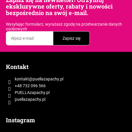
r
ekskluzywne oferty, rabaty i nowości
o
bezpośrednio na swój e-mail.
l
k
Wysyłając formularz, wyrażasz zgodę
na przetwarzanie danych
i
osobowych
l
Zapisz się
i
s
t
S
y
t
Kontakt
o
p
kontakt
@
puellazapachy.pl
k
+48 732 096 566
a
PUELLAzapachy.pl
puellazapachy.pl
Instagram