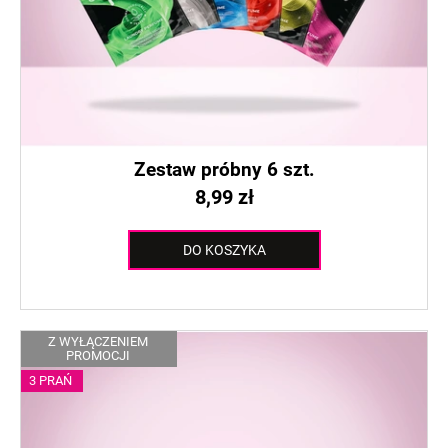
r
d
o
u
d
k
u
t
k
ó
t
w
ó
Zestaw próbny 6 szt.
w
8,99 zł
DO KOSZYKA
Z WYŁĄCZENIEM
PROMOCJI
3 PRAŃ