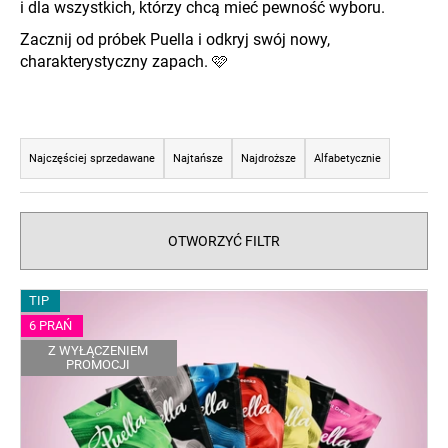
i dla wszystkich, którzy chcą mieć pewność wyboru.
Zacznij od próbek Puella i odkryj swój nowy,
charakterystyczny zapach.
🩷
SZUKAJ
S
o
P
Najczęściej sprzedawane
Najtańsze
Najdroższe
Alfabetycznie
r
o
l
t
e
o
OTWORZYĆ FILTR
c
w
a
a
m
L
TIP
n
y
i
6 PRAŃ
i
s
Z WYŁĄCZENIEM
e
PROMOCJI
t
p
a
r
p
o