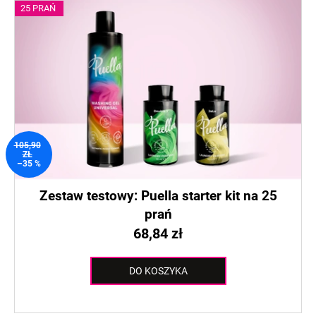
25 PRAŃ
105,90
ZŁ
–35 %
Zestaw testowy: Puella starter kit na 25
prań
68,84 zł
DO KOSZYKA