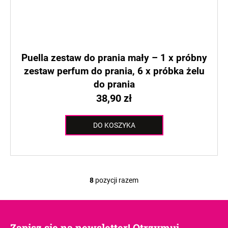
Puella zestaw do prania mały – 1 x próbny
zestaw perfum do prania, 6 x próbka żelu
do prania
38,90 zł
DO KOSZYKA
8
pozycji razem
K
o
n
t
Zapisz się na newsletter! Otrzymuj