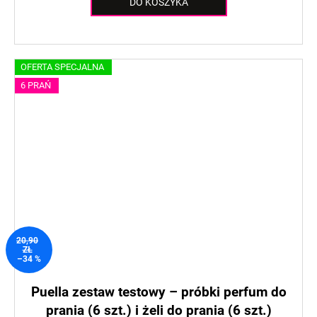
DO KOSZYKA
OFERTA SPECJALNA
6 PRAŃ
20,90
ZŁ
–34 %
Puella zestaw testowy – próbki perfum do
prania (6 szt.) i żeli do prania (6 szt.)