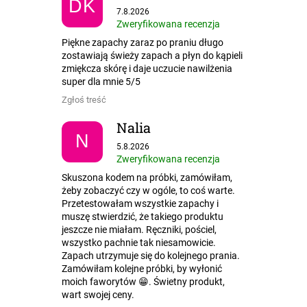
DK
Ocena sklepu to 5 na 5 gwiazdek.
7.8.2026
Zweryfikowana recenzja
Piękne zapachy zaraz po praniu długo
zostawiają świeży zapach a płyn do kąpieli
zmiękcza skórę i daje uczucie nawilżenia
super dla mnie 5/5
Zgłoś treść
Nalia
N
Ocena sklepu to 5 na 5 gwiazdek.
5.8.2026
Zweryfikowana recenzja
Skuszona kodem na próbki, zamówiłam,
żeby zobaczyć czy w ogóle, to coś warte.
Przetestowałam wszystkie zapachy i
muszę stwierdzić, że takiego produktu
jeszcze nie miałam. Ręczniki, pościel,
wszystko pachnie tak niesamowicie.
Zapach utrzymuje się do kolejnego prania.
Zamówiłam kolejne próbki, by wyłonić
moich faworytów 😁. Świetny produkt,
wart swojej ceny.