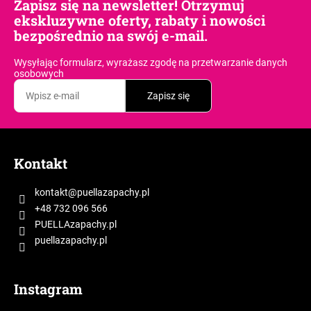
Zapisz się na newsletter! Otrzymuj
ekskluzywne oferty, rabaty i nowości
bezpośrednio na swój e-mail.
Wysyłając formularz, wyrażasz zgodę
na przetwarzanie danych
osobowych
Zapisz się
S
t
Kontakt
o
p
kontakt
@
puellazapachy.pl
k
+48 732 096 566
a
PUELLAzapachy.pl
puellazapachy.pl
Instagram