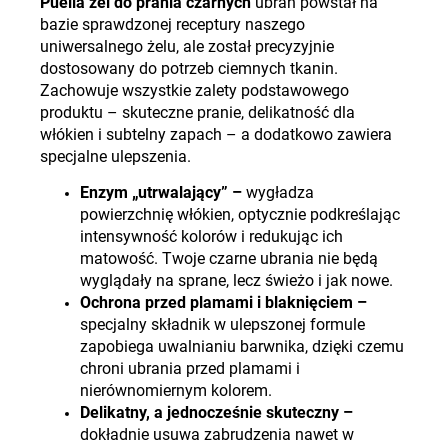
Puella żel do prania czarnych
ubrań powstał na
bazie sprawdzonej receptury naszego
uniwersalnego żelu, ale został precyzyjnie
dostosowany do potrzeb ciemnych tkanin.
Zachowuje wszystkie zalety podstawowego
produktu – skuteczne pranie, delikatność dla
włókien i subtelny zapach – a dodatkowo zawiera
specjalne ulepszenia.
Enzym „utrwalający” –
wygładza
powierzchnię włókien, optycznie podkreślając
intensywność kolorów i redukując ich
matowość. Twoje czarne ubrania nie będą
wyglądały na sprane, lecz świeżo i jak nowe.
Ochrona przed plamami i blaknięciem –
specjalny składnik w ulepszonej formule
zapobiega uwalnianiu barwnika, dzięki czemu
chroni ubrania przed plamami i
nierównomiernym kolorem.
Delikatny, a jednocześnie skuteczny –
dokładnie usuwa zabrudzenia nawet w