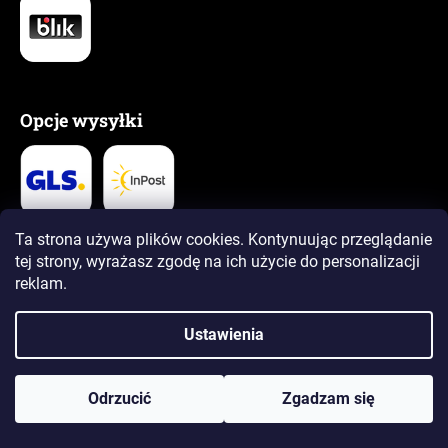
Opcje wysyłki
Ta strona używa plików cookies. Kontynuując przeglądanie
tej strony, wyrażasz zgodę na ich użycie
do personalizacji
👍 Ponad 1,5 miliona zadowolonych klientów
reklam.
5,0
5,0
Ustawienia
Recenzje
Recenzje
Odrzucić
Zgadzam się