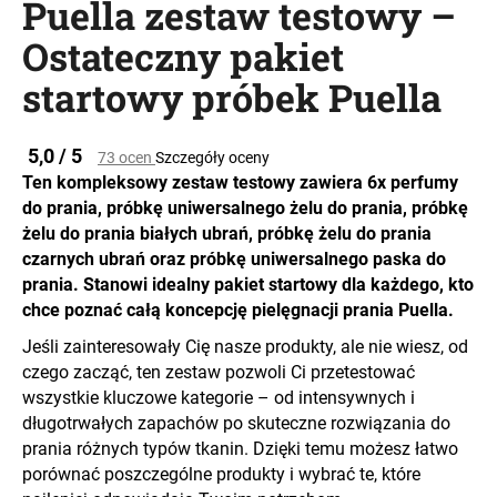
Puella zestaw testowy –
Ostateczny pakiet
startowy próbek Puella
SZUKAJ
Średnia
5,0 / 5
73 ocen
Szczegóły oceny
ocena
P
Ten kompleksowy zestaw testowy zawiera 6x perfumy
produktu
o
do prania, próbkę uniwersalnego żelu do prania, próbkę
wynosi
l
żelu do prania białych ubrań, próbkę żelu do prania
5,0
e
na
czarnych ubrań oraz próbkę uniwersalnego paska do
c
5
prania. Stanowi idealny pakiet startowy dla każdego, kto
a
gwiazdek.
chce poznać całą koncepcję pielęgnacji prania Puella.
m
Jeśli zainteresowały Cię nasze produkty, ale nie wiesz, od
y
czego zacząć, ten zestaw pozwoli Ci przetestować
wszystkie kluczowe kategorie – od intensywnych i
długotrwałych zapachów po skuteczne rozwiązania do
prania różnych typów tkanin. Dzięki temu możesz łatwo
porównać poszczególne produkty i wybrać te, które