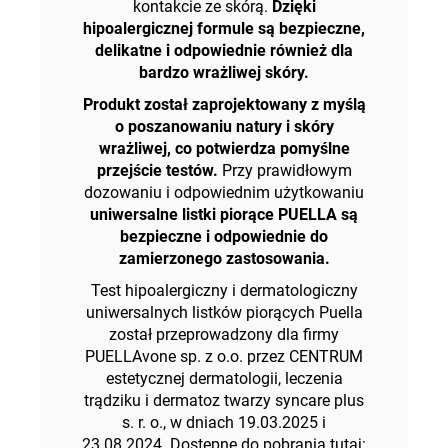
kontakcie ze skórą.
Dzięki
hipoalergicznej formule są bezpieczne,
delikatne i odpowiednie również dla
bardzo wrażliwej skóry.
Produkt został zaprojektowany z myślą
o poszanowaniu natury i skóry
wrażliwej, co potwierdza pomyślne
przejście testów.
Przy prawidłowym
dozowaniu i odpowiednim użytkowaniu
uniwersalne listki piorące PUELLA są
bezpieczne i odpowiednie do
zamierzonego zastosowania.
Test hipoalergiczny i dermatologiczny
uniwersalnych listków piorących Puella
został przeprowadzony dla firmy
PUELLAvone sp. z o.o. przez CENTRUM
estetycznej dermatologii, leczenia
trądziku i dermatoz twarzy syncare plus
s. r. o., w dniach 19.03.2025 i
23.08.2024. Dostępne do pobrania tutaj: