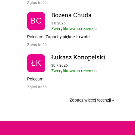
Zgłoś treść
Bożena Chuda
BC
Ocena sklepu to 5 na 5 gwiazdek.
3.8.2026
Zweryfikowana recenzja
Polecam! Zapachy piękne i trwałe
Zgłoś treść
Łukasz Konopelski
ŁK
Ocena sklepu to 5 na 5 gwiazdek.
30.7.2026
Zweryfikowana recenzja
Polecam
Zgłoś treść
Zobacz więcej recenzji