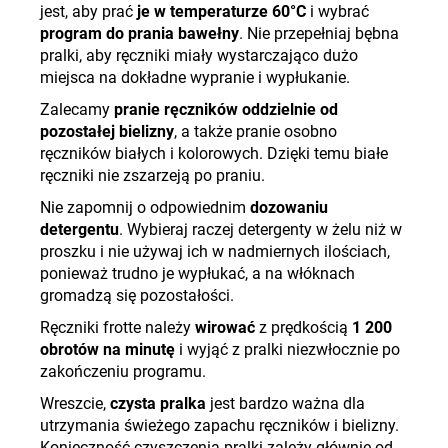
jest, aby prać
je w temperaturze 60°C
i wybrać
program do prania bawełny
. Nie przepełniaj bębna
pralki, aby ręczniki miały wystarczająco dużo
miejsca na dokładne wypranie i wypłukanie.
Zalecamy
pranie ręczników
oddzielnie od
pozostałej bielizny
, a także pranie osobno
ręczników białych i kolorowych. Dzięki temu białe
ręczniki nie zszarzeją po praniu.
Nie zapomnij o odpowiednim
dozowaniu
detergentu
. Wybieraj raczej detergenty w żelu niż w
proszku i nie używaj ich w nadmiernych ilościach,
ponieważ trudno je wypłukać, a na włóknach
gromadzą się pozostałości.
Ręczniki frotte należy
wirować
z prędkością
1 200
obrotów na minutę
i wyjąć z pralki niezwłocznie po
zakończeniu programu.
Wreszcie,
czysta pralka
jest bardzo ważna dla
utrzymania świeżego zapachu ręczników i bielizny.
Konieczność czyszczenia pralki zależy głównie od