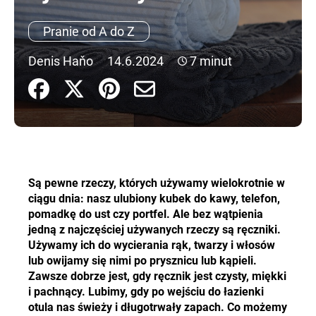
Pranie od A do Z
SZUKAJ
Denis Haňo
14.6.2024
7 minut
P
o
l
e
c
Są pewne rzeczy, których używamy wielokrotnie w
a
ciągu dnia: nasz ulubiony kubek do kawy, telefon,
m
pomadkę do ust czy portfel. Ale bez wątpienia
y
jedną z najczęściej używanych rzeczy są ręczniki.
Używamy ich do wycierania rąk, twarzy i włosów
lub owijamy się nimi po prysznicu lub kąpieli.
Zawsze dobrze jest, gdy ręcznik jest czysty, miękki
i pachnący. Lubimy, gdy po wejściu do łazienki
otula nas świeży i długotrwały zapach. Co możemy