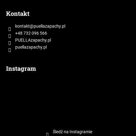
S
t
Kontakt
o
p
kontakt
@
puellazapachy.pl
k
+48 732 096 566
a
PUELLAzapachy.pl
puellazapachy.pl
Instagram
Śledź na Instagramie