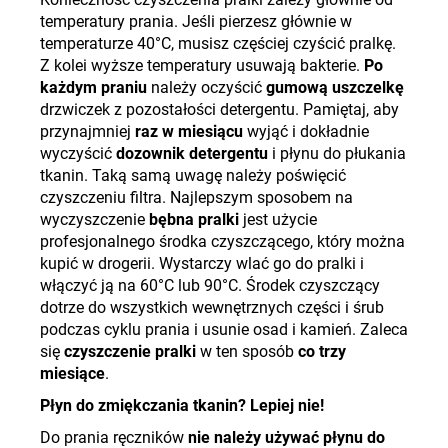
temperatury prania. Jeśli pierzesz głównie w
temperaturze 40°C, musisz częściej czyścić pralkę.
Z kolei wyższe temperatury usuwają bakterie.
Po
każdym praniu
należy oczyścić
gumową uszczelkę
drzwiczek z pozostałości detergentu. Pamiętaj, aby
przynajmniej
raz
w miesiącu
wyjąć i dokładnie
wyczyścić
dozownik detergentu
i płynu do płukania
tkanin. Taką samą uwagę należy poświęcić
czyszczeniu filtra. Najlepszym sposobem na
wyczyszczenie
bębna pralki
jest użycie
profesjonalnego środka czyszczącego, który można
kupić w drogerii. Wystarczy wlać go do pralki i
włączyć ją na 60°C lub 90°C. Środek czyszczący
dotrze do wszystkich wewnętrznych części i śrub
podczas cyklu prania i usunie osad i kamień. Zaleca
się
czyszczenie
pralki
w ten sposób
co trzy
miesiące
.
Płyn do zmiękczania tkanin? Lepiej nie!
Do prania ręczników
nie należy używać płynu do