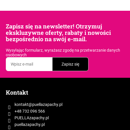
Zapisz się na newsletter! Otrzymuj
ekskluzywne oferty, rabaty i nowości
bezpośrednio na swój e-mail.
Wysyłając formularz, wyrażasz zgodę
na przetwarzanie danych
osobowych
Zapisz się
S
t
Kontakt
o
p
kontakt
@
puellazapachy.pl
k
+48 732 096 566
a
PUELLAzapachy.pl
puellazapachy.pl