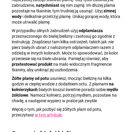
zabrudzenie,
natychmiast
się nim zajmij. Im dłużej plama
pozostaje na tkaninie, tym trudniej ją usunąć. Użyj
zimnej
wody
i delikatnie przetrzyj plamę. Unikaj gorącej wody, która
może utrwalić plamę.
W przypadku silnych zabrudzeń użyj
odplamiacza
przeznaczonego do białej bielizny i zastosuj go zgodnie z
instrukcją. Znajdziesz tam kilka ostrzeżeń, takich jak: nie
pierz białych ubrań z nałożonym odplamiaczem razem z
odzieżą w innych kolorach. Może to spowodować, że kolor
przeniesie się na białe ubrania. Pamiętaj również, aby
przetestować produkt
na mało widocznym fragmencie
tkaniny, aby uniknąć jej uszkodzenia.
Żółte plamy od potu
usuniesz, mocząc bieliznę na kilka
godzin w ciepłej wodzie z dodatkiem octu. Z plamami
na
kołnierzykach
białych koszul świetnie poradzi sobie
mydło
żółciowe
. Namocz kołnierz, potrzyj mydłem, pozostaw na
chwilę, a następnie wypierz w pralce jak zwykle.
Więcej o tym, jak pozbyć się żółtych plam od potu,
przeczytasz
w tym artykule
.