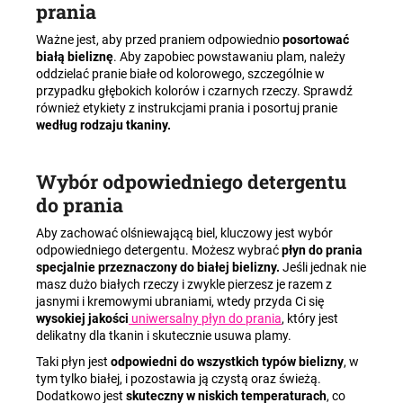
prania
Ważne jest, aby przed praniem odpowiednio
posortować
białą bieliznę
. Aby zapobiec powstawaniu plam, należy
oddzielać pranie białe od kolorowego, szczególnie w
przypadku głębokich kolorów i czarnych rzeczy. Sprawdź
również etykiety z instrukcjami prania i posortuj pranie
według rodzaju tkaniny.
Wybór odpowiedniego detergentu
do prania
Aby zachować olśniewającą biel, kluczowy jest wybór
odpowiedniego detergentu. Możesz wybrać
płyn do prania
specjalnie przeznaczony do białej bielizny.
Jeśli jednak nie
masz dużo białych rzeczy i zwykle pierzesz je razem z
jasnymi i kremowymi ubraniami, wtedy przyda Ci się
wysokiej jakości
uniwersalny płyn do prania
, który jest
delikatny dla tkanin i skutecznie usuwa plamy.
Taki płyn jest
odpowiedni do wszystkich typów bielizny
, w
tym tylko białej, i pozostawia ją czystą oraz świeżą.
Dodatkowo jest
skuteczny w niskich temperaturach
, co