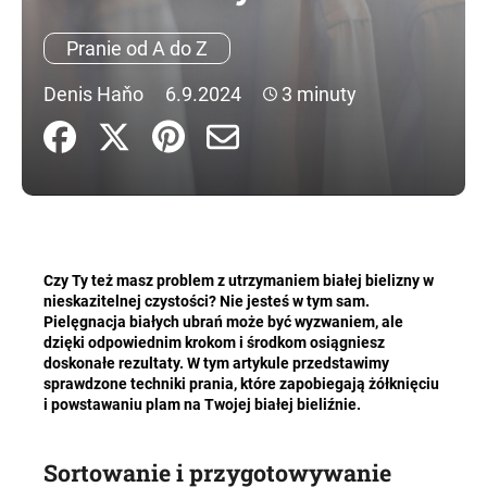
Pranie od A do Z
SZUKAJ
Denis Haňo
6.9.2024
3 minuty
P
o
l
e
c
Czy Ty też masz problem z utrzymaniem białej bielizny w
a
nieskazitelnej czystości? Nie jesteś w tym sam.
m
Pielęgnacja białych ubrań może być wyzwaniem, ale
y
dzięki odpowiednim krokom i środkom osiągniesz
doskonałe rezultaty. W tym artykule przedstawimy
sprawdzone techniki prania, które zapobiegają żółknięciu
i powstawaniu plam na Twojej białej bieliźnie.
Sortowanie i przygotowywanie