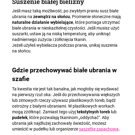
Suszenie białej bielizny
Jeśli masz taką możliwość, po zwykłym praniu susz białe
ubrania na
zewnątrz na słońcu.
Promienie słoneczne mają
naturalne działanie wybielające
, które pomaga utrzymać
białe ubrania w nieskazitelnej czystości. Jeśli musisz użyć
suszarki, ustaw ją na niską temperaturę, aby uniknąć
nadmiernego zużycia i żółknięcia tkanin.
Jeżeli użyłeś wybielacza podczas prania, unikaj suszenia
na słońcu.
Gdzie przechowywać białe ubrania w
szafie
Ta kwestia nie jest tak banalna, jak mogłoby się wydawać
na pierwszy rzut oka. Jeśli do przechowywania większych
lub zimowych rzeczy używasz plastikowych toreb, bądź
ostrożny z białymi ubraniami. W plastikowych workach
mogą zżółknąć. Zamiast tego użyj
tekstylnych toreb
lub
pudełek
, które pozwalają tkaninom „oddychać". Aby
ubrania jak najdłużej zachowały świeżość, możesz
umieścić w pudełku lub organizerze
saszetkę zapachową
.