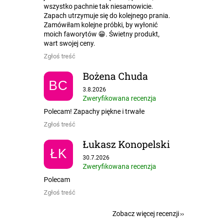
wszystko pachnie tak niesamowicie.
Zapach utrzymuje się do kolejnego prania.
Zamówiłam kolejne próbki, by wyłonić
moich faworytów 😁. Świetny produkt,
wart swojej ceny.
Zgłoś treść
Bożena Chuda
BC
Ocena sklepu to 5 na 5 gwiazdek.
3.8.2026
Zweryfikowana recenzja
Polecam! Zapachy piękne i trwałe
Zgłoś treść
Łukasz Konopelski
ŁK
Ocena sklepu to 5 na 5 gwiazdek.
30.7.2026
Zweryfikowana recenzja
Polecam
Zgłoś treść
Zobacz więcej recenzji