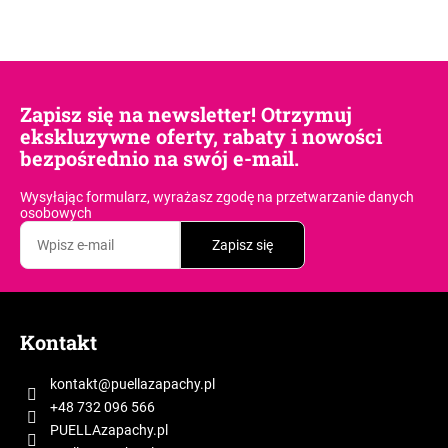
Zapisz się na newsletter! Otrzymuj
ekskluzywne oferty, rabaty i nowości
bezpośrednio na swój e-mail.
Wysyłając formularz, wyrażasz zgodę
na przetwarzanie danych
osobowych
Zapisz się
S
t
Kontakt
o
p
kontakt
@
puellazapachy.pl
k
+48 732 096 566
a
PUELLAzapachy.pl