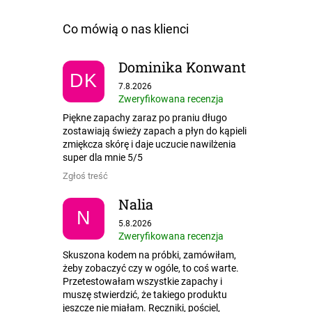
Dominika Konwant
DK
Ocena sklepu to 5 na 5 gwiazdek.
7.8.2026
Zweryfikowana recenzja
Piękne zapachy zaraz po praniu długo
zostawiają świeży zapach a płyn do kąpieli
zmiękcza skórę i daje uczucie nawilżenia
super dla mnie 5/5
Zgłoś treść
Nalia
N
Ocena sklepu to 5 na 5 gwiazdek.
5.8.2026
Zweryfikowana recenzja
Skuszona kodem na próbki, zamówiłam,
żeby zobaczyć czy w ogóle, to coś warte.
Przetestowałam wszystkie zapachy i
muszę stwierdzić, że takiego produktu
jeszcze nie miałam. Ręczniki, pościel,