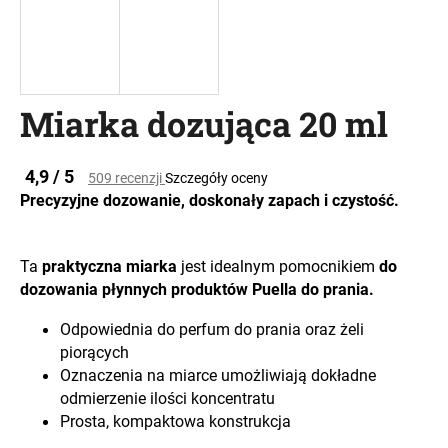
SZUKAJ
Miarka dozująca 20 ml
P
Średnia
4,9 / 5
509 recenzji
Szczegóły oceny
o
ocena
Precyzyjne dozowanie, doskonały zapach i czystość.
l
produktu
e
wynosi
c
0,0
Ta
praktyczna miarka
jest idealnym pomocnikiem
do
na
a
5
dozowania płynnych produktów Puella do prania.
m
gwiazdek.
y
Odpowiednia do perfum do prania oraz żeli
piorących
Oznaczenia na miarce umożliwiają dokładne
odmierzenie ilości koncentratu
Prosta, kompaktowa konstrukcja