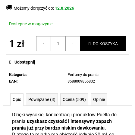
🚚
Możemy doręczyć do:
12.8.2026
Dostępne w magazynie
1 zł
DO KOSZYKA
Cena
jednostkowa:
Udostępnij
Kategoria
:
Perfumy do prania
EAN
:
8588009856832
Opis
Powiązane (3)
Ocena (509)
Opinie
Dzięki wysokiej koncentracji produktów Puella do
prania
uzyskasz czystość i intensywny zapach
prania już przy bardzo niskim dawkowaniu.
Dlatego ta miarka ma objętość jedynie 20 ml, co