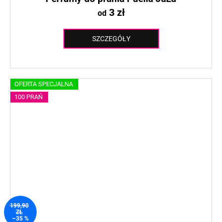
3 zł
od
SZCZEGÓŁY
OFERTA SPECJALNA
100 PRAŃ
199,90
ZŁ
–35 %