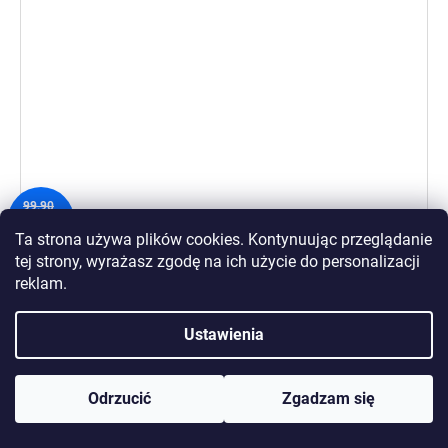
99,90
ZŁ
–34 %
Ta strona używa plików cookies. Kontynuując przeglądanie
tej strony, wyrażasz zgodę na ich użycie
do personalizacji
Puella żel do prania tkanin czarnych
reklam.
1000ml (100 prań)
64,94 zł
Ustawienia
DO KOSZYKA
Odrzucić
Zgadzam się