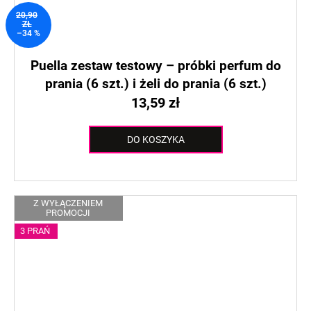
20,90
ZŁ
–34 %
Puella zestaw testowy – próbki perfum do
prania (6 szt.) i żeli do prania (6 szt.)
13,59 zł
DO KOSZYKA
Z WYŁĄCZENIEM
PROMOCJI
3 PRAŃ