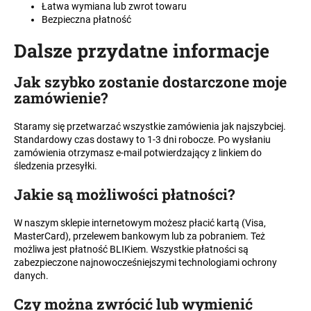
Łatwa wymiana lub zwrot towaru
Bezpieczna płatność
Dalsze przydatne informacje
SZUKAJ
Jak szybko zostanie dostarczone moje
zamówienie
?
P
o
Staramy się przetwarzać wszystkie zamówienia jak najszybciej.
Standardowy czas dostawy to 1-3 dni robocze. Po wysłaniu
l
zamówienia otrzymasz e-mail potwierdzający z linkiem do
e
śledzenia przesyłki.
c
a
Jakie są możliwości płatności
?
m
y
W naszym sklepie internetowym możesz płacić kartą (Visa,
MasterCard), przelewem bankowym lub za pobraniem. Też
możliwa jest płatność BLIKiem. Wszystkie płatności są
zabezpieczone najnowocześniejszymi technologiami ochrony
danych.
Czy można zwrócić lub wymienić