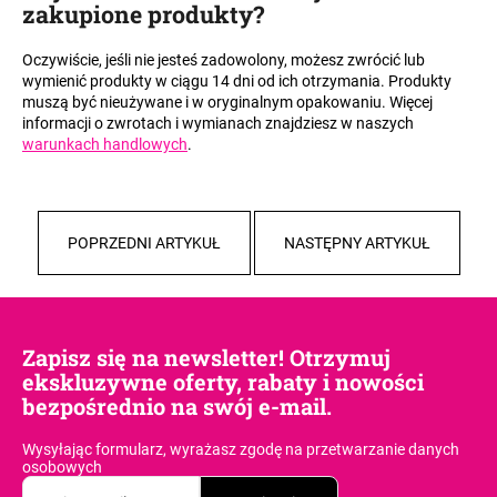
zakupione produkty
?
Oczywiście, jeśli nie jesteś zadowolony, możesz zwrócić lub
wymienić produkty w ciągu 14 dni od ich otrzymania. Produkty
muszą być nieużywane i w oryginalnym opakowaniu. Więcej
informacji o zwrotach i wymianach znajdziesz w naszych
warunkach handlowych
.
POPRZEDNI ARTYKUŁ
NASTĘPNY ARTYKUŁ
Zapisz się na newsletter! Otrzymuj
ekskluzywne oferty, rabaty i nowości
bezpośrednio na swój e-mail.
Wysyłając formularz, wyrażasz zgodę
na przetwarzanie danych
osobowych