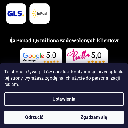
👍 Ponad 1,5 miliona zadowolonych klientów
5,0
5,0
Recenzje
Recenzje
Ta strona używa plików cookies. Kontynuując przeglądanie
tej strony, wyrażasz zgodę na ich użycie
do personalizacji
reklam.
Ustawienia
Opracował Shoptet Premium
Copyright 2026
www.PUELLAzapachy.pl
. Wszystkie prawa
Odrzucić
Zgadzam się
zastrzeżone.