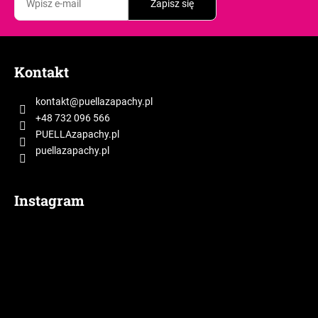
Zapisz się
S
t
Kontakt
o
p
kontakt
@
puellazapachy.pl
k
+48 732 096 566
a
PUELLAzapachy.pl
puellazapachy.pl
Instagram