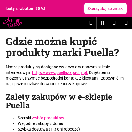
K
Przejść
do
 buty z rabatem 50 %!
Skorzystaj ze zniżki
o
treści
Z
Z
s
Szukaj
Koszy
M
Zaloguj
powrotem
powrotem
z
C
y
się
Gdzie można kupić
z
k
e
produkty marki Puella?
g
o
Nasze produkty są dostępne wyłącznie w naszym sklepie
s
internetowym
https://www.puellazapachy.pl
.
Dzięki temu
z
możemy utrzymać bezpośredni kontakt z klientami i zapewnić im
najlepsze możliwe doświadczenia zakupowe.
u
k
Zalety zakupów w e-sklepie
a
Puella
s
z
Szeroki
wybór produktów
?
Wygodne zakupy z domu
Szybka dostawa (1-3 dni robocze)