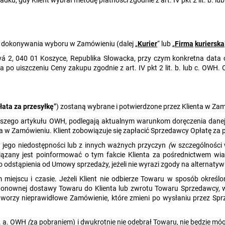
as dokonywania wyboru w Zamówieniu (dalej „
Kurier
“ lub „
Firma
kurierska
ivá 2, 040 01 Koszyce, Republika Słowacka, przy czym konkretna data
a po uiszczeniu Ceny zakupu zgodnie z art. IV pkt 2 lit. b. lub c. OWH
łata za przesyłkę
”) zostaną wybrane i potwierdzone przez Klienta w Za
iejszego artykułu OWH, podlegają aktualnym warunkom doręczenia danej 
ona w Zamówieniu. Klient zobowiązuje się zapłacić Sprzedawcy Opłatę za
u jego niedostępności lub z innych ważnych przyczyn
(
w szczególności
ązany jest poinformować o tym fakcie Klienta za pośrednictwem wiad
 odstąpienia od Umowy sprzedaży, jeżeli nie wyrazi zgody na alternaty
miejscu i czasie. Jeżeli Klient nie odbierze Towaru w sposób okreś
onownej dostawy Towaru do Klienta lub zwrotu Towaru Sprzedawcy, w 
 utworzy nieprawidłowe Zamówienie, które zmieni po wysłaniu przez
it. a. OWH
(
za pobraniem) i dwukrotnie nie odebrał Towaru, nie będzie mó