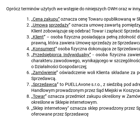
Oprócz terminów użytych we wstępie do niniejszych OWH oraz w inny
„Cena zakupu”
oznacza cenę Towaru opublikowaną w Sk
„
Umowa
sprzedaży
” oznacza umowę zawartą pomiędzy S
Klient zobowiązuje się odebrać Towar i zapłacić Sprze
„
Klient
” – osoba fizyczna posiadająca pełną zdolność 
prawną, która zawiera Umowę sprzedaży ze Sprzedawc
„
Konsument
” osoba fizyczna dokonująca ze Sprzedawcą
„
Przedsiębiorca Indywidualny”
- osoba fizyczna zawier
charakteru zawodowego, wynikającego w szczególności z
o Działalności Gospodarczej;
„
Zamówienie
” oświadczenie woli Klienta składane za
Sprzedawcą.
„
Sprzedawca
” to PUELLAvone s.r.o., z siedzibą pod a
Handlowym prowadzonym przez Sąd Miejski w Koszycach,
„
Towar
” oznacza przedmiot zakupu określony w Zamówie
określone w Sklepie internetowym.
„Sklep internetowy" oznacza sklep prowadzony przez 
oferowane przez Sprzedawcę