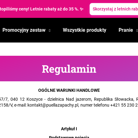
topiliśmy ceny! Letnie rabaty aż do 35 %. ✨
Skorzystaj z letnich ra
Promocyjny zestaw
Wszystkie produkty
Pranie
Czego szukasz?
SZUKAJ
Regulamin
Polecamy
OGÓLNE WARUNKI HANDLOWE
57/7, 040 12 Koszyce - dzielnica Nad jazerom, Republika Słowacka
158/V, e-mail:
kontakt@puellazapachy.pl, numer telefonu +421 55 230 
Artykuł I
Podstawowe pojęcia