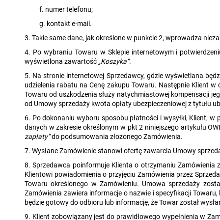
f. numer telefonu;
g. kontakt e-mail.
3. Takie same dane, jak określone w punkcie 2, wprowadza niez
4. Po wybraniu Towaru w Sklepie internetowym i potwierdzeni
wyświetlona zawartość
„Koszyka”
.
5. Na stronie internetowej Sprzedawcy, gdzie wyświetlana będ
udzielenia rabatu na Cenę zakupu Towaru. Następnie Klient w 
Towaru od uszkodzenia służy natychmiastowej kompensacji jego
od Umowy sprzedaży kwota opłaty ubezpieczeniowej z tytułu ub
6. Po dokonaniu wyboru sposobu płatności i wysyłki, Klient, 
danych w zakresie określonym w pkt 2 niniejszego artykułu OWH
zapłaty”
do podsumowania złożonego Zamówienia.
7. Wysłane Zamówienie stanowi ofertę zawarcia Umowy sprzeda
8. Sprzedawca poinformuje Klienta o otrzymaniu Zamówienia z
Klientowi powiadomienia o przyjęciu Zamówienia przez Sprze
Towaru określonego w Zamówieniu. Umowa sprzedaży zostaje 
Zamówienia zawiera informacje o nazwie i specyfikacji Towaru,
będzie gotowy do odbioru lub informację, że Towar został wysła
9. Klient zobowiązany jest do prawidłowego wypełnienia w Z