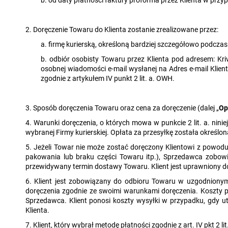
2. Doręczenie Towaru do Klienta zostanie zrealizowane przez:
a. firmę kurierską, określoną bardziej szczegółowo podcz
b. odbiór osobisty Towaru przez Klienta pod adresem: Kr
osobnej wiadomości e-mail wysłanej na Adres e-mail Klient
zgodnie z artykułem IV punkt 2 lit. a. OWH.
3. Sposób doręczenia Towaru oraz cena za doręczenie (dalej „
Op
4. Warunki doręczenia, o których mowa w punkcie 2 lit. a. nin
wybranej Firmy kurierskiej. Opłata za przesyłkę została określ
5. Jeżeli Towar nie może zostać doręczony Klientowi z powod
pakowania lub braku części Towaru itp.), Sprzedawca zobowi
przewidywany termin dostawy Towaru. Klient jest uprawniony do
6. Klient jest zobowiązany do odbioru Towaru w uzgodnionym 
doręczenia zgodnie ze swoimi warunkami doręczenia. Koszty p
Sprzedawca. Klient ponosi koszty wysyłki w przypadku, gdy
Klienta.
7. Klient, który wybrał metodę płatności zgodnie z art. IV pkt 2 l