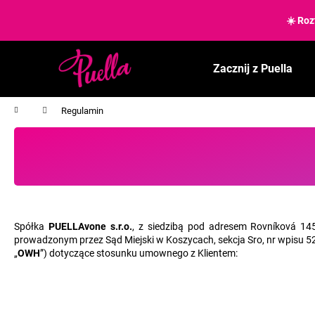
K
Przejść
do
☀️ Roz
o
treści
Z
Z
s
powrotem
powrotem
z
Zacznij z Puella
y
do sklepu
do sklepu
k
Home
Regulamin
Spółka
PUELLAvone s.r.o.
, z siedzibą pod adresem Rovníková 14
prowadzonym przez Sąd Miejski w Koszycach, sekcja Sro, nr wpisu 52
„
OWH
”) dotyczące stosunku umownego z Klientem: