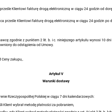
prześle Klientowi fakturę drogą elektroniczną w ciągu 24 godzin od dorę
awca prześle Klientowi fakturę drogą elektroniczną w ciągu 24 godzin po
wcę zgodnie z punktem 2 lit. b. i c. niniejszego artykułu wynosi 10 dni
awniony do odstąpienia od Umowy.
d Ceny zakupu,.
Artykuł V
Warunki dostawy
enie Rzeczypospolitej Polskiej w ciągu 7 dni kalendarzowych:
li Klient wybrał metodę płatności za pobraniem,
dku, gdy Klient wybrał metodę płatności zgodnie z art. IV pkt 2 lit. b. lu