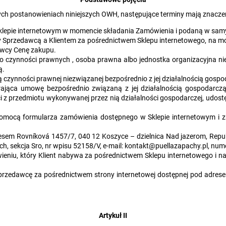
ch postanowieniach niniejszych OWH, następujące terminy mają znaczeni
lepie internetowym w momencie składania Zamówienia i podaną w samy
przedawcą a Klientem za pośrednictwem Sklepu internetowego, na mocy
dawcy Cenę zakupu.
do czynności prawnych , osoba prawna albo jednostka organizacyjna ni
ą.
 czynności prawnej niezwiązanej bezpośrednio z jej działalnością gospo
ająca umowę bezpośrednio związaną z jej działalnością gospodarczą,
 przedmiotu wykonywanej przez nią działalności gospodarczej, udostęp
 pomocą formularza zamówienia dostępnego w Sklepie internetowym i
dresem Rovníková 1457/7, 040 12 Koszyce – dzielnica Nad jazerom, Rep
 sekcja Sro, nr wpisu 52158/V, e-mail:
kontakt@puellazapachy.pl
, num
niu, który Klient nabywa za pośrednictwem Sklepu internetowego i na 
Sprzedawcę za pośrednictwem strony internetowej dostępnej pod adre
Artykuł II