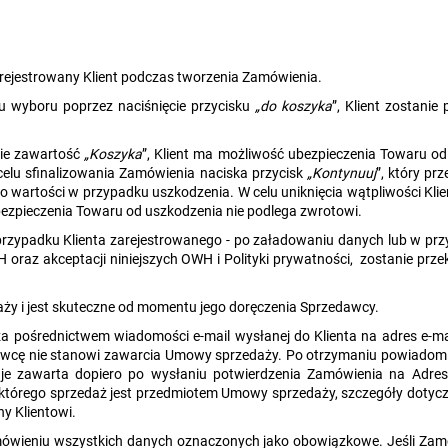
arejestrowany Klient podczas tworzenia Zamówienia.
u wyboru poprzez naciśnięcie przycisku
„do koszyka
”, Klient zostani
zie zawartość
„Koszyka
”, Klient ma możliwość ubezpieczenia Towaru o
celu sfinalizowania Zamówienia naciska przycisk
„Kontynuuj
”, który pr
 wartości w przypadku uszkodzenia. W celu uniknięcia wątpliwości Klie
ezpieczenia Towaru od uszkodzenia nie podlega zwrotowi.
w przypadku Klienta zarejestrowanego - po załadowaniu danych lub w p
 oraz akceptacji niniejszych OWH i Polityki prywatności,
zostanie prze
ży i jest skuteczne od momentu jego doręczenia Sprzedawcy.
a pośrednictwem wiadomości e-mail wysłanej do Klienta na adres e-ma
dawcę nie stanowi zawarcia Umowy sprzedaży. Po otrzymaniu powiadom
zawarta dopiero po wysłaniu potwierdzenia Zamówienia na Adres e-
 którego sprzedaż jest przedmiotem Umowy sprzedaży, szczegóły dotyczą
ny Klientowi.
amówieniu wszystkich danych oznaczonych jako obowiązkowe. Jeśli Za