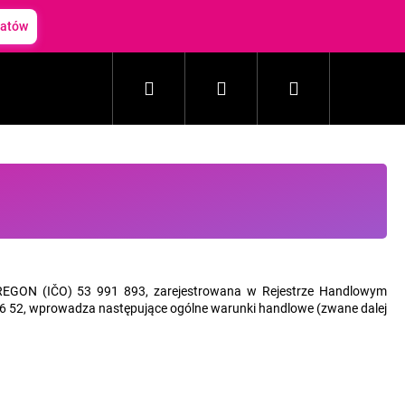
batów
Szukaj
Zaloguj
Koszyk
Gospodarstwo domowe
Kosmetyki
Akceso
się
, REGON (IČO) 53 991 893, zarejestrowana w Rejestrze Handlowym
26 52, wprowadza następujące ogólne warunki handlowe (zwane dalej