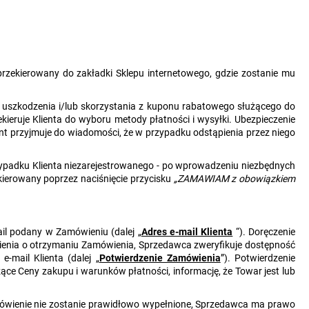
e przekierowany do zakładki Sklepu internetowego, gdzie zostanie mu
d uszkodzenia i/lub skorzystania z kuponu rabatowego służącego do
zekieruje Klienta do wyboru metody płatności i wysyłki. Ubezpieczenie
nt przyjmuje do wiadomości, że w przypadku odstąpienia przez niego
rzypadku Klienta niezarejestrowanego - po wprowadzeniu niezbędnych
kierowany poprzez naciśnięcie przycisku
„ZAMAWIAM z obowiązkiem
il podany w Zamówieniu (dalej „
Adres e-mail Klienta
“). Doręczenie
ienia o otrzymaniu Zamówienia, Sprzedawca zweryfikuje dostępność
mail Klienta (dalej „
Potwierdzenie Zamówienia
”). Potwierdzenie
ce Ceny zakupu i warunków płatności, informację, że Towar jest lub
mówienie nie zostanie prawidłowo wypełnione, Sprzedawca ma prawo