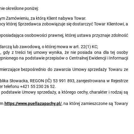
e określone poniżej:
m Zamówieniu, za którą Klient nabywa Towar.
 której Sprzedawca zobowiązuje się dostarczyć Towar Klientowi, a
eposiadająca osobowości prawnej, której ustawa przyznaje zdolność
darczą lub zawodową, o której mowa w art. 22(1) KC;
 gdy z treści tej umowy wynika, że nie posiada ona dla tej osoby
nionego na podstawie przepisów o Centralnej Ewidencji i Informacji
 zmierzające bezpośrednio do zawarcia Umowy sprzedaży Towaru ze
ublika Słowacka, REGON (IČ) 53 991 893, zarejestrowana w Rejestrze
er telefonu +421 55 230 26 52.
podstawie Umowy sprzedaży, a którego cechy, charakter i rodzaj są
sem
https://www.puellazapachy.pl/
, na której zamieszczone są Towary