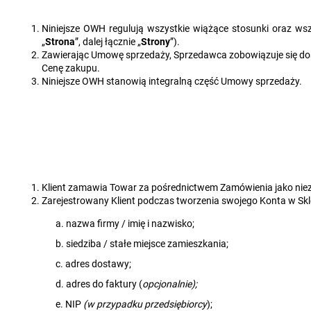
Niniejsze OWH regulują wszystkie wiążące stosunki oraz ws
„
Strona
”, dalej łącznie „
Strony
”).
Zawierając Umowę sprzedaży, Sprzedawca zobowiązuje się dosta
Cenę zakupu.
Niniejsze OWH stanowią integralną część Umowy sprzedaży.
Klient zamawia Towar za pośrednictwem Zamówienia jako niez
Zarejestrowany Klient podczas tworzenia swojego Konta w Sk
a. nazwa firmy / imię i nazwisko;
b. siedziba / stałe miejsce zamieszkania;
c. adres dostawy;
d. adres do faktury (
opcjonalnie);
e. NIP
(w przypadku przedsiębiorcy
);