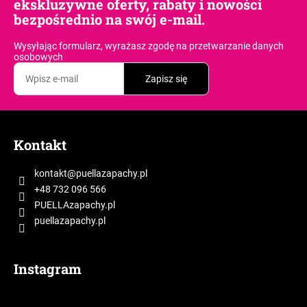
ekskluzywne oferty, rabaty i nowości
bezpośrednio na swój e-mail.
Wysyłając formularz, wyrażasz zgodę
na przetwarzanie danych
osobowych
Zapisz się
S
t
Kontakt
o
p
kontakt
@
puellazapachy.pl
k
+48 732 096 566
a
PUELLAzapachy.pl
puellazapachy.pl
Instagram