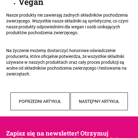
Vegan
Nasze produkty nie zawierają żadnych składników pochodzenia
zwierzęcego. Wszystkie nasze składniki są syntetyczne, co czyni
SZUKAJ
nasze produkty odpowiednimi dla wegan i osób unikających
produktów pochodzenia zwierzęcego.
P
Na życzenie możemy dostarczyć honorowe oświadczenie
o
producenta, które oficjalnie potwierdza, że wszystkie składniki
używane w naszych produktach oraz cały proces produkcji są
l
wolne od składników pochodzenia zwierzęcego i testowania na
e
zwierzętach.
c
a
m
y
POPRZEDNI ARTYKUŁ
NASTĘPNY ARTYKUŁ
Zapisz się na newsletter! Otrzymuj