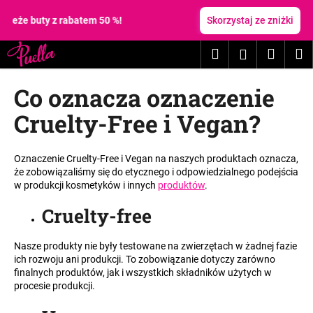
K
Przejść
do
ieże buty z rabatem 50 %!
Skorzystaj ze zniżki
o
treści
Z
Z
s
Szukaj
Koszy
M
Zaloguj
powrotem
powrotem
z
C
y
się
Co oznacza oznaczenie
z
k
e
Cruelty-Free i Vegan?
g
o
Oznaczenie Cruelty-Free i Vegan na naszych produktach oznacza,
s
że zobowiązaliśmy się do etycznego i odpowiedzialnego podejścia
z
w produkcji kosmetyków i innych
produktów
.
u
Cruelty-free
k
a
Nasze produkty nie były testowane na zwierzętach w żadnej fazie
s
ich rozwoju ani produkcji. To zobowiązanie dotyczy zarówno
z
finalnych produktów, jak i wszystkich składników użytych w
procesie produkcji.
?