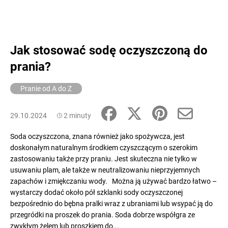
Jak stosować sodę oczyszczoną do
prania?
Pranie od A do Z
29.10.2024
2 minuty
Soda oczyszczona, znana również jako spożywcza, jest
doskonałym naturalnym środkiem czyszczącym o szerokim
zastosowaniu także przy praniu. Jest skuteczna nie tylko w
usuwaniu plam, ale także w neutralizowaniu nieprzyjemnych
zapachów i zmiękczaniu wody. Można ją używać bardzo łatwo –
wystarczy dodać około pół szklanki sody oczyszczonej
bezpośrednio do bębna pralki wraz z ubraniami lub wsypać ją do
przegródki na proszek do prania. Soda dobrze współgra ze
zwykłym żelem lub proszkiem do...