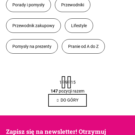
Porady i pomysły
Przewodniki
Przewodnik zakupowy
Lifestyle
Pomysły na prezenty
Pranie od A do Z
L
P
i
1
9
15
a
s
g
147
pozycji razem
K
i
t
o
DO GÓRY
n
a
n
a
a
c
t
j
r
r
a
o
t
Zapisz się na newsletter! Otrzymuj
l