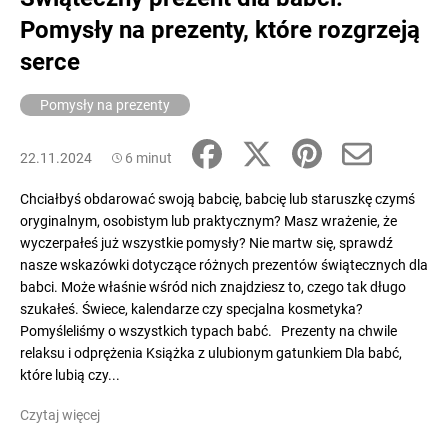
Pomysły na prezenty, które rozgrzeją
serce
SZUKAJ
Pomysły na prezenty
22.11.2024
6 minut
P
o
Chciałbyś obdarować swoją babcię, babcię lub staruszkę czymś
l
oryginalnym, osobistym lub praktycznym? Masz wrażenie, że
e
wyczerpałeś już wszystkie pomysły? Nie martw się, sprawdź
c
nasze wskazówki dotyczące różnych prezentów świątecznych dla
a
babci. Może właśnie wśród nich znajdziesz to, czego tak długo
m
szukałeś. Świece, kalendarze czy specjalna kosmetyka?
y
Pomyśleliśmy o wszystkich typach babć. Prezenty na chwile
relaksu i odprężenia Książka z ulubionym gatunkiem Dla babć,
które lubią czy...
Czytaj więcej