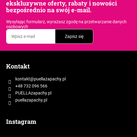
y
ekskluzywne oferty, rabaty i nowości
k
k
bezpośrednio na swój e-mail.
i
u
l
Wysyłając formularz, wyrażasz zgodę
na przetwarzanie danych
ł
i
osobowych
ó
s
Zapisz się
t
w
y
S
t
Kontakt
o
p
kontakt
@
puellazapachy.pl
k
+48 732 096 566
a
PUELLAzapachy.pl
puellazapachy.pl
Instagram