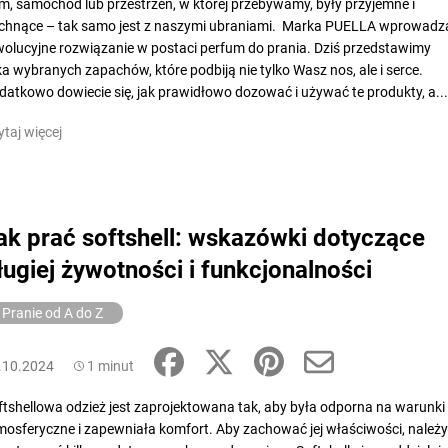
m, samochód lub przestrzeń, w której przebywamy, były przyjemne i
chnące – tak samo jest z naszymi ubraniami. Marka PUELLA wprowadz
wolucyjne rozwiązanie w postaci perfum do prania. Dziś przedstawimy
lka wybranych zapachów, które podbiją nie tylko Wasz nos, ale i serce.
datkowo dowiecie się, jak prawidłowo dozować i używać te produkty, a...
ytaj więcej
ak prać softshell: wskazówki dotyczące
ługiej żywotności i funkcjonalności
Pranie od A do Z
.10.2024
1 minut
ftshellowa odzież jest zaprojektowana tak, aby była odporna na warunki
mosferyczne i zapewniała komfort. Aby zachować jej właściwości, należy