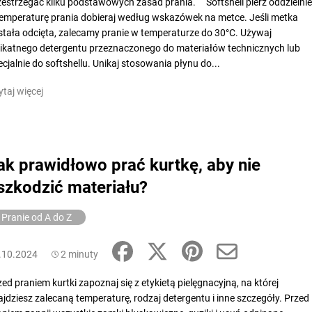
zestrzegać kilku podstawowych zasad prania. Softshell pierz oddzielnie
temperaturę prania dobieraj według wskazówek na metce. Jeśli metka
stała odcięta, zalecamy pranie w temperaturze do 30°C. Używaj
likatnego detergentu przeznaczonego do materiałów technicznych lub
ecjalnie do softshellu. Unikaj stosowania płynu do...
ytaj więcej
ak prawidłowo prać kurtkę, aby nie
szkodzić materiału?
Pranie od A do Z
.10.2024
2 minuty
zed praniem kurtki zapoznaj się z etykietą pielęgnacyjną, na której
ajdziesz zalecaną temperaturę, rodzaj detergentu i inne szczegóły. Przed