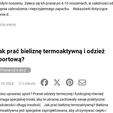
żdym noszeniu. Zaleca się ich pranie po 4-10 noszeniach, w zależności o
opnia zabrudzenia i nieprzyjemnego zapachu. Wskazówki dotyczące
nia d...
ytaj więcej
ak prać bieliznę termoaktywną i odzież
portową?
Pranie od A do Z
.10.2024
2 minuty
bisz uprawiać sport? Pranie odzieży termicznej i funkcyjnej również
maga specjalnej troski, aby te ubrania zachowały swoje praktyczne
aściwości i długą trwałość. Jak prać bieliznę termoaktywną? Bielizna
rmoaktywna jest specjalnie zaprojektowana, aby utrzymywać ciepło i