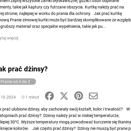
aniem zapnij wszystkie zamki błyskawiczne, guziki i usuń odpinane
ementy, takie jak kaptury czy futrzane obszycia. Kurtkę należy prać na
wej stronie, najlepiej w worku do prania dla ochrony. Jak prać kurtkę
mową Pranie zimowej kurtki może być bardziej skomplikowane ze względ
 grubszy materiał oraz specjalne wypełnienia, takie jak pu...
ytaj więcej
ak prać dżinsy?
Pranie od A do Z
.10.2024
1 minut
k prać ulubione dżinsy, aby zachowały swój kształt, kolor i trwałość? W
u stopniach prać dżinsy? Dżinsy należy prać w niskiej temperaturze,
jlepiej 30°C. Wyższe temperatury mogą powodować kurczenie się tkaniny
aknięcie kolorów. Jak często prać dżinsy? Dżinsy nie muszą być prane 