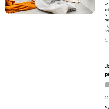
ko
zn
rz
Ni
na
so
Cz
J
p
22
Pr