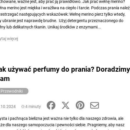
chowane, ważne jest, aby prać ją prawidłowo. Jak prać wełnę merino?
łna merino jest miękka i wrażliwa na ciepło i tarcie. Podczas prania należ
zestrzegać następujących wskazówek: Wełnę merino pierz tylko wtedy,
y ubranie jest naprawdę brudne. Użyj detergentu przeznaczonego do
łny lub delikatnych tkanin. Unikaj środków z enzymami...
ytaj więcej
ak używać perfumy do prania? Doradzimy
am
Przewodniki
.10.2024
4 minuty
ysta i pachnąca bielizna jest ważna nie tylko dla naszego zdrowia, ale
kże dla naszego samopoczucia i pewności siebie. Pragniemy, aby nasz