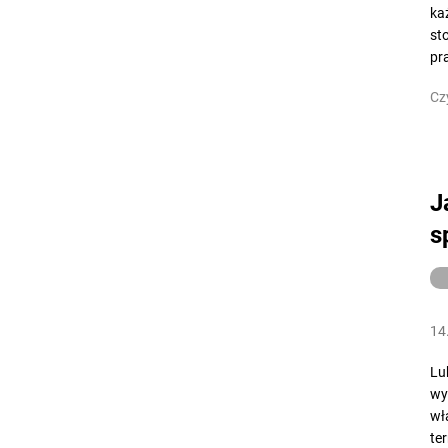
ka
st
pra
Cz
J
s
14
Lu
wy
wł
te