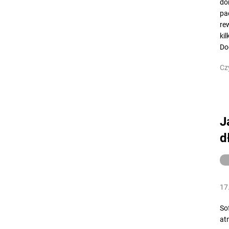
do
pa
re
ki
Do
Cz
J
d
17
So
at