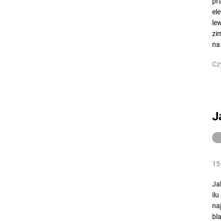
pr
el
le
zi
na
Cz
J
15
Ja
il
na
bl