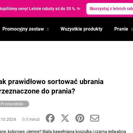
topiliśmy ceny! Letnie rabaty aż do 35 %. ✨
Skorzystaj z letnich ra
Promocyjny zestaw
Wszystkie produkty
Pranie
Czego szukasz?
SZUKAJ
ak prawidłowo sortować ubrania
Polecamy
rzeznaczone do prania?
Przewodniki
.10.2024
5 minut
sne, kolorowe, ciemne? Biała bawełniana koszulka i czarna jedwabna