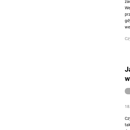
za
We
pr
gd
we
Cz
J
w
18
Cz
ta