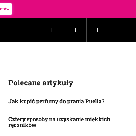
batów
Szukaj
Zaloguj
Koszyk
Gospodarstwo domowe
Kosmetyki
Akceso
się
Polecane artykuły
Jak kupić perfumy do prania Puella?
Cztery sposoby na uzyskanie miękkich
ręczników