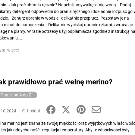
anin. Jak prać ubrania ręcznie? Napełnij umywalkę letnią wodą. Dodaj
likatny detergent odpowiedni do prania ręcznego i dokładnie rozpuść go 
dzie. Zanurz ubranie w wodzie i delikatnie przepłucz. Pozostaw je na
lka minut do namoczenia. Delikatnie wyciskaj ubranie rękami, zwracając
agę na plamy. W razie potrzeby użyj odplamiacza zgodnie z instrukcją n
akowaniu. ...
ytaj więcej
ak prawidłowo prać wełnę merino?
Pranie od A do Z
.10.2024
1 minut
łna merino jest znana ze swojej miękkości oraz wyjątkowych właściwośc
kich jak oddychalność i regulacja temperatury. Aby te właściwości były