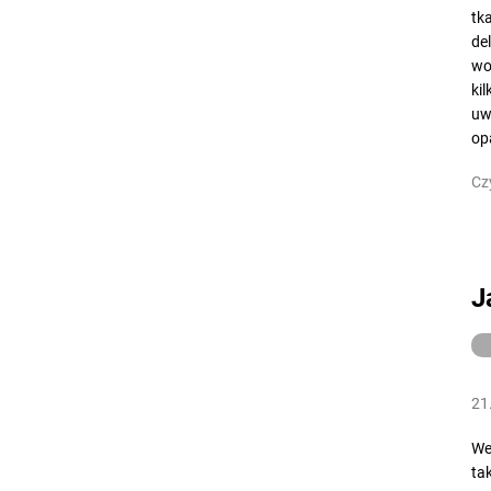
tk
de
wo
ki
uw
op
Cz
J
21
We
ta