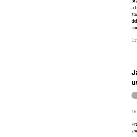
pr
a 
zo
de
sp
Cz
J
u
16
Pr
zn