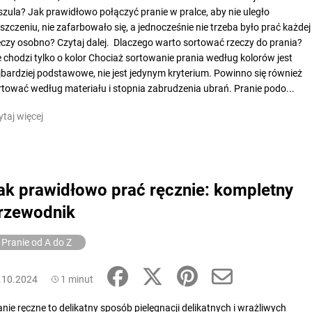
szula? Jak prawidłowo połączyć pranie w pralce, aby nie uległo
iszczeniu, nie zafarbowało się, a jednocześnie nie trzeba było prać każdej
eczy osobno? Czytaj dalej. Dlaczego warto sortować rzeczy do prania?
e chodzi tylko o kolor Chociaż sortowanie prania według kolorów jest
jbardziej podstawowe, nie jest jedynym kryterium. Powinno się również
rtować według materiału i stopnia zabrudzenia ubrań. Pranie podo...
ytaj więcej
ak prawidłowo prać ręcznie: kompletny
rzewodnik
Pranie od A do Z
.10.2024
1 minut
anie ręczne to delikatny sposób pielęgnacji delikatnych i wrażliwych