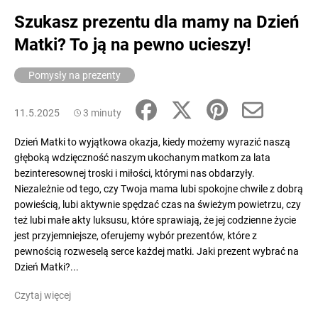
Szukasz prezentu dla mamy na Dzień
Matki? To ją na pewno ucieszy!
SZUKAJ
Pomysły na prezenty
P
11.5.2025
3 minuty
o
Dzień Matki to wyjątkowa okazja, kiedy możemy wyrazić naszą
l
głęboką wdzięczność naszym ukochanym matkom za lata
e
bezinteresownej troski i miłości, którymi nas obdarzyły.
c
Niezależnie od tego, czy Twoja mama lubi spokojne chwile z dobrą
a
powieścią, lubi aktywnie spędzać czas na świeżym powietrzu, czy
m
też lubi małe akty luksusu, które sprawiają, że jej codzienne życie
y
jest przyjemniejsze, oferujemy wybór prezentów, które z
pewnością rozweselą serce każdej matki. Jaki prezent wybrać na
Dzień Matki?...
Czytaj więcej