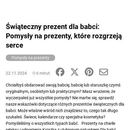
Świąteczny prezent dla babci:
Pomysły na prezenty, które rozgrzeją
serce
Pomysły na prezenty
22.11.2024
6 minut
Chciałbyś obdarować swoją babcię, babcię lub staruszkę czymś
oryginalnym, osobistym lub praktycznym? Masz wrażenie, że
wyczerpałeś już wszystkie pomysły? Nie martw się, sprawdź
nasze wskazówki dotyczące różnych prezentów świątecznych dla
babci. Może właśnie wśród nich znajdziesz to, czego tak długo
szukałeś. Świece, kalendarze czy specjalna kosmetyka?
Pomyśleliśmy o wszystkich typach babć. Prezenty na chwile
relaksu i odprężenia Książka z ulubionym gatunkiem Dla babć,