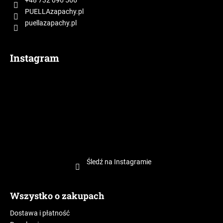
k
a
PUELLAzapachy.pl
puellazapachy.pl
Instagram
Śledź na Instagramie
Wszystko o zakupach
Dostawa i płatność