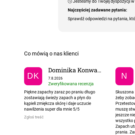
🕓 Jesteśmy do Twojej dyspozycji w
Najczęściej zadawane pytania:
Sprawdź odpowiedzi na pytania, któr
Dominika Konwant
DK
N
Ocena sklepu to 5 na 5 gwiazdek.
7.8.2026
Zweryfikowana recenzja
Piękne zapachy zaraz po praniu długo
Skuszona 
zostawiają świeży zapach a płyn do
żeby zobac
kąpieli zmiękcza skórę i daje uczucie
Przetesto
nawilżenia super dla mnie 5/5
muszę stwi
jeszcze ni
Zgłoś treść
wszystko 
Zapach utr
prania. Za