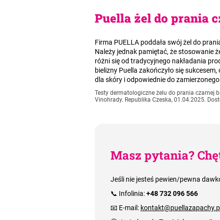
Puella żel do prania 
Firma PUELLA poddała swój żel do pran
Należy jednak pamiętać, że stosowanie ż
różni się od tradycyjnego nakładania pr
bielizny Puella zakończyło się sukcesem
dla skóry i odpowiednie do zamierzonego
Testy dermatologiczne żelu do prania czarnej bi
Vinohrady. Republika Czeska, 01.04.2025. Dost
Masz pytania? Chę
Jeśli nie jesteś pewien/pewna dawk
📞 Infolinia:
+48 732 096 566
📧 E-mail:
kontakt@puellazapachy.p