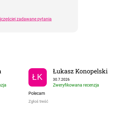
jczęściej zadawane pytania
a
Łukasz Konopelski
ŁK
 5 gwiazdek.
Ocena sklepu to 5 na 5 gwiazdek.
30.7.2026
nzja
Zweryfikowana recenzja
Polecam
Zgłoś treść