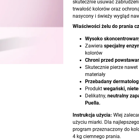
skutecznie usuwać zabrudzeni
trwałość kolorów oraz ochron
nasycony i świeży wygląd naw
Właściwości żelu do prania c
Wysoko skoncentrowan
Zawiera
specjalny enzy
kolorów
Chroni przed powstawa
Skutecznie pierze nawet
materiały
Przebadany dermatolog
Produkt
wegański, niet
Delikatny,
neutralny zap
Puella.
Instrukcja użycia:
Wlej zaleca
użyciu miarki. Dla najlepszego
program przeznaczony do kol
4 kg ciemnego prania.