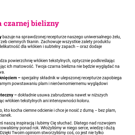
a czarnej bielizny
y
bazuje na sprawdzonej recepturze naszego uniwersalnego żelu,
rzeb ciemnych tkanin. Zachowuje wszystkie zalety produktu
elikatność dla włókien i subtelny zapach – oraz dodaje
dza powierzchnię włókien tekstylnych, optycznie podkreślając
ając ich matowość. Twoja czarna bielizna nie będzie wyglądać na
wa.
knięciem –
specjalny składnik w ulepszonej recepturze zapobiega
m samym powstawaniu plam i nierównomiernemu wyglądowi
uteczny –
dokładnie usuwa zabrudzenia nawet w niższych
ąc włókien tekstylnych ani intensywności koloru.
, kto kocha ciemne odcienie i chce je nosić z dumą – bez plam,
zianek.
eś naszą inspiracją i lubimy Cię słuchać. Dlatego nad rozwojem
owaliśmy ponad rok. Włożyliśmy w niego serce, wiedzę i dużą
ięki Twoim opiniom stworzyliśmy coś, co jest nie tylko