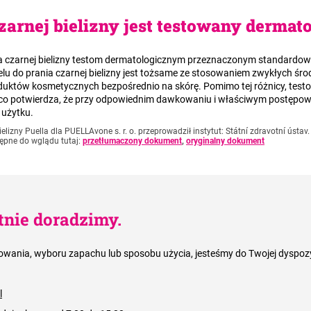
czarnej bielizny jest testowany dermat
ia czarnej bielizny testom dermatologicznym przeznaczonym standardo
elu do prania czarnej bielizny jest tożsame ze stosowaniem zwykłych śr
oduktów kosmetycznych bezpośrednio na skórę. Pomimo tej różnicy, testo
, co potwierdza, że przy odpowiednim dawkowaniu i właściwym postępow
 użytku.
elizny Puella dla PUELLAvone s. r. o. przeprowadził instytut: Státní zdravotní ústa
ępne do wglądu tutaj:
przetłumaczony dokument
,
oryginalny dokument
tnie doradzimy.
owania, wyboru zapachu lub sposobu użycia, jesteśmy do Twojej dyspozy
l