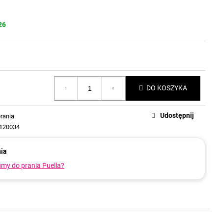
26
DO KOSZYKA
Udostępnij
prania
120034
nia
my do prania Puella?