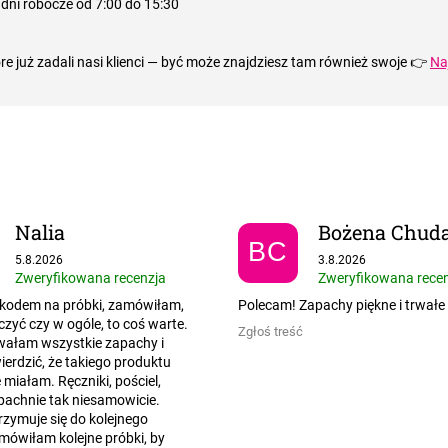
 dni robocze od 7:00 do 15:30
e już zadali nasi klienci — być może znajdziesz tam również swoje 👉
Na
Nalia
Bożena Chud
BC
Ocena sklepu to 5 na 5 gwiazdek.
Ocena sklepu to 5 na
5.8.2026
3.8.2026
Zweryfikowana recenzja
Zweryfikowana rece
kodem na próbki, zamówiłam,
Polecam! Zapachy piękne i trwałe
zyć czy w ogóle, to coś warte.
Zgłoś treść
wałam wszystkie zapachy i
erdzić, że takiego produktu
e miałam. Ręczniki, pościel,
pachnie tak niesamowicie.
zymuje się do kolejnego
mówiłam kolejne próbki, by