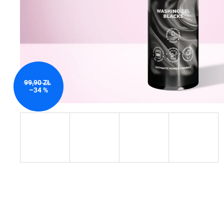
99,90 ZŁ
–34 %