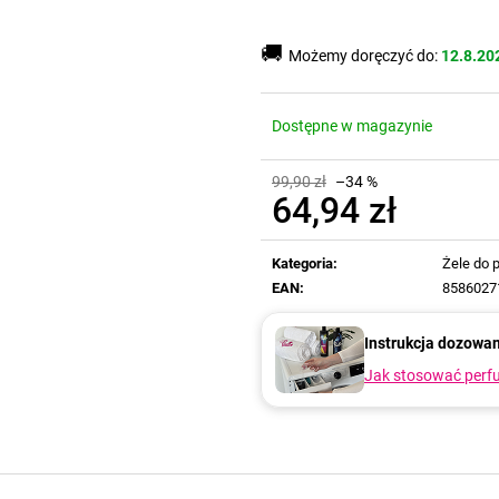
🚚
Możemy doręczyć do:
12.8.20
Dostępne w magazynie
99,90 zł
–34 %
64,94 zł
Cena
jednostkowa:
Kategoria
:
Żele do 
EAN
:
8586027
Instrukcja dozowa
Jak stosować perfu