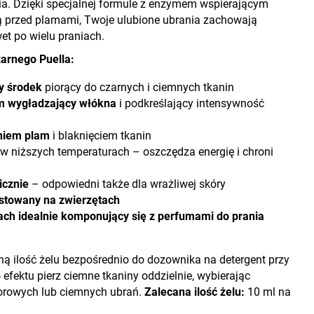
a. Dzięki specjalnej formule z enzymem wspierającym
ą przed plamami, Twoje ulubione ubrania zachowają
et po wielu praniach.
zarnego Puella:
y środek
piorący do czarnych i ciemnych tkanin
m wygładzający włókna
i podkreślający intensywność
niem plam
i blaknięciem tkanin
 w niższych temperaturach – oszczędza energię i chroni
icznie
– odpowiedni także dla wrażliwej skóry
estowany na zwierzętach
ach idealnie komponujący się z perfumami do prania
ną ilość żelu bezpośrednio do dozownika na detergent przy
 efektu pierz ciemne tkaniny oddzielnie, wybierając
orowych lub ciemnych ubrań.
Zalecana ilość żelu:
10 ml na