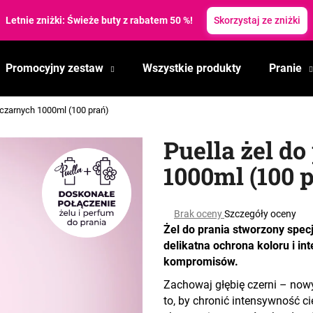
topiliśmy ceny! Letnie rabaty aż do 35 %. ✨
Skorzystaj z letnich ra
Promocyjny zestaw
Wszystkie produkty
Pranie
Czego szukasz?
n czarnych 1000ml (100 prań)
SZUKAJ
Puella żel d
1000ml (100 
Polecamy
Średnia
Brak oceny
Szczegóły oceny
ocena
Żel do prania stworzony spe
produktu
delikatna ochrona koloru i i
wynosi
kompromisów.
0,0
na
Zachowaj głębię czerni – nowy
5
to, by chronić intensywność c
gwiazdek.