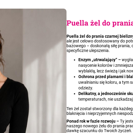
Puella żel do prani
Puella żel do prania czarnej bielizn
ale jest celowo dostosowany do pot
bazowego – doskonałą siłę prania, d
specyficzne ulepszenia.
Enzym „utrwalający“
–
wygła
nasycenie kolorów i zmniejsz
wyblakłą, lecz świeżą i jak no
Ochrona przed plamami i bla
uwalnianiu się koloru, a ty
odzieży.
Delikatny, a jednocześnie sk
temperaturach, nie uszkadzaj
Ten żel został stworzony dla każdego
blaknięcia i nieprzyjemnych niespod
Ponad rok w fazie rozwoju –
Ty jest
naszego nowego żelu do prania prac
dawkę szacunku do Twoich życzeń. Dz