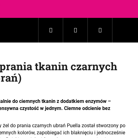
batów
Szukaj
Zaloguj
Koszyk
Gospodarstwo domowe
Kosmetyki
Akceso
się
o prania tkanin czarnych
prań)
cjalnie do ciemnych tkanin z dodatkiem enzymów –
ntensywna czystość w jednym. Ciemne odcienie bez
 żel do prania czarnych ubrań Puella został stworzony po
iemnych kolorów, zapobiegać ich blaknięciu i jednocześnie