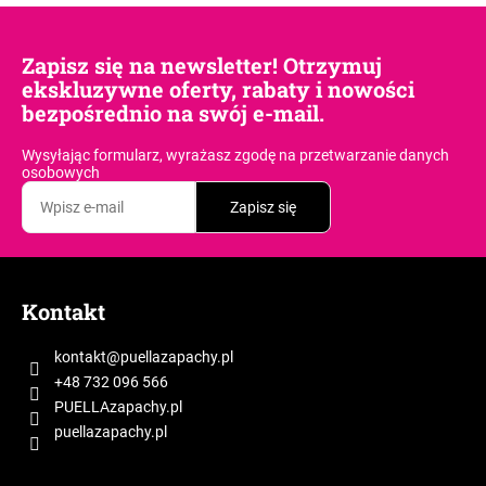
Zapisz się na newsletter! Otrzymuj
ekskluzywne oferty, rabaty i nowości
bezpośrednio na swój e-mail.
Wysyłając formularz, wyrażasz zgodę
na przetwarzanie danych
osobowych
Zapisz się
S
t
Kontakt
o
p
kontakt
@
puellazapachy.pl
k
+48 732 096 566
a
PUELLAzapachy.pl
puellazapachy.pl