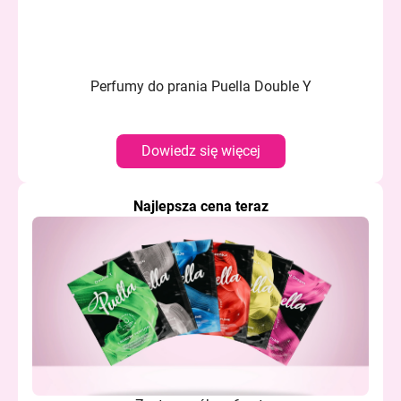
SZUKAJ
Perfumy do prania Puella Double Y
P
Dowiedz się więcej
o
l
e
Najlepsza cena teraz
c
a
m
y