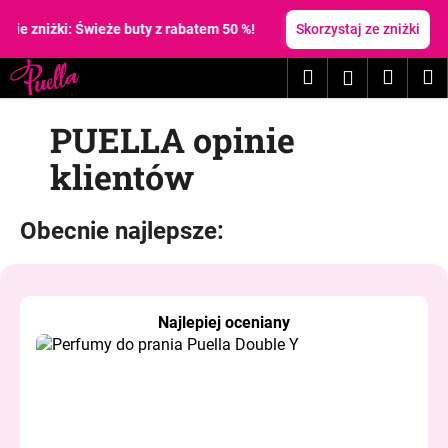
K
Przejść
do
niżki: Świeże buty z rabatem 50 %!
Skorzystaj ze zniżki
o
treści
Z
Z
s
Szukaj
Koszy
M
Zaloguj
powrotem
powrotem
z
C
y
się
PUELLA opinie
z
k
e
klientów
g
o
Obecnie najlepsze:
s
z
u
k
Najlepiej oceniany
a
s
z
?