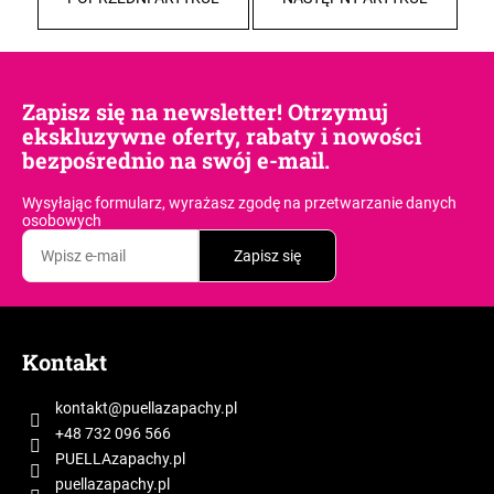
Zapisz się na newsletter! Otrzymuj
ekskluzywne oferty, rabaty i nowości
bezpośrednio na swój e-mail.
Wysyłając formularz, wyrażasz zgodę
na przetwarzanie danych
osobowych
Zapisz się
S
t
Kontakt
o
p
kontakt
@
puellazapachy.pl
k
+48 732 096 566
a
PUELLAzapachy.pl
puellazapachy.pl