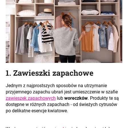
SZUKAJ
P
o
l
e
1. Zawieszki zapachowe
c
a
m
Jednym z najprostszych sposobów na utrzymanie
y
przyjemnego zapachu ubrań jest umieszczenie w szafie
zawieszek zapachowych
lub
woreczków
. Produkty te są
dostępne w różnych zapachach - od świeżych cytrusów
po delikatne esencje kwiatowe.