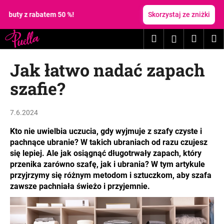
K
Przejść
do
 z rabatem 50 %!
Skorzystaj ze zniżki
o
treści
Z
Z
s
Szukaj
Koszy
M
Zaloguj
powrotem
powrotem
z
C
y
się
Jak łatwo nadać zapach
z
k
e
szafie?
g
o
7.6.2024
s
z
Kto nie uwielbia uczucia, gdy wyjmuje z szafy czyste i
pachnące ubranie? W takich ubraniach od razu czujesz
u
się lepiej. Ale jak osiągnąć długotrwały zapach, który
k
przenika zarówno szafę, jak i ubrania? W tym artykule
a
przyjrzymy się różnym metodom i sztuczkom, aby szafa
s
zawsze pachniała świeżo i przyjemnie.
z
?