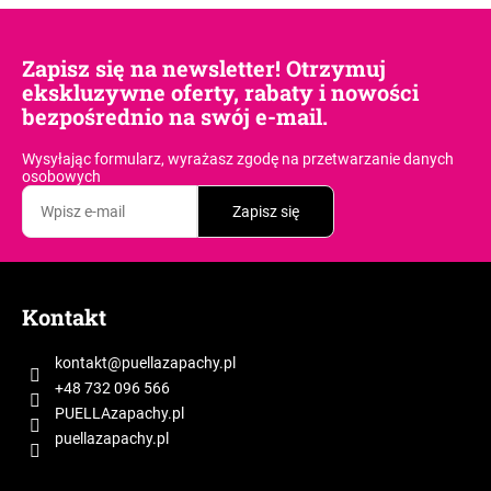
Zapisz się na newsletter! Otrzymuj
ekskluzywne oferty, rabaty i nowości
bezpośrednio na swój e-mail.
Wysyłając formularz, wyrażasz zgodę
na przetwarzanie danych
osobowych
Zapisz się
S
t
Kontakt
o
p
kontakt
@
puellazapachy.pl
k
+48 732 096 566
a
PUELLAzapachy.pl
puellazapachy.pl