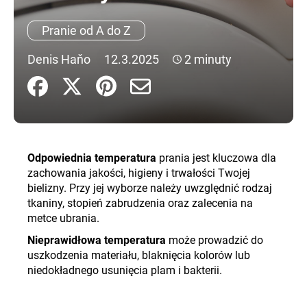
Pranie od A do Z
SZUKAJ
Denis Haňo
12.3.2025
2 minuty
P
o
l
e
Odpowiednia temperatura
prania jest kluczowa dla
c
zachowania jakości, higieny i trwałości Twojej
a
bielizny. Przy jej wyborze należy uwzględnić rodzaj
m
tkaniny, stopień zabrudzenia oraz zalecenia na
y
metce ubrania.
Nieprawidłowa temperatura
może prowadzić do
uszkodzenia materiału, blaknięcia kolorów lub
niedokładnego usunięcia plam i bakterii.