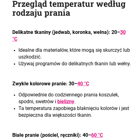
Przegląd temperatur według
rodzaju prania
Delikat
ne
tkaniny (jedwab, koronk
a, wełna): 20–
30
°C
Idealne dla materiałów, które mogą się skurczyć lub
uszkodzić
.
Używaj programów do delikatnych tkanin lub wełny
.
Zwykłe kolorowe pranie: 30–
40 °C
Odpowiednie do codziennego prania koszulek,
spodni, swetrów i
bielizny
.
Ta temperatura zapobiega blaknięciu kolorów i jest
bezpieczna dla większości tkanin
.
Białe pranie (pościel, ręczn
iki): 40–
60 °C