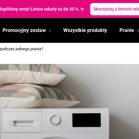
topiliśmy ceny! Letnie rabaty aż do 35 %. ✨
Skorzystaj z letnich ra
Promocyjny zestaw
Wszystkie produkty
Pranie
Czego szukasz?
ę podczas jednego prania?
SZUKAJ
Polecamy