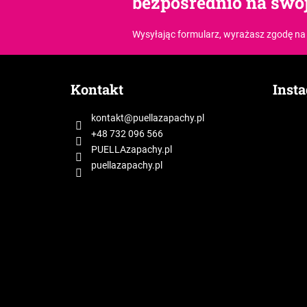
bezpośrednio na swój
Wysyłając formularz, wyrażasz zgodę
na
S
t
Kontakt
Inst
o
p
kontakt
@
puellazapachy.pl
k
+48 732 096 566
a
PUELLAzapachy.pl
puellazapachy.pl