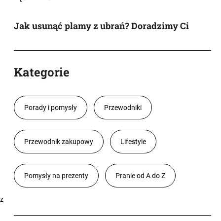
Jak usunąć plamy z ubrań? Doradzimy Ci
Kategorie
Porady i pomysły
Przewodniki
Przewodnik zakupowy
Lifestyle
Pomysły na prezenty
Pranie od A do Z
 z