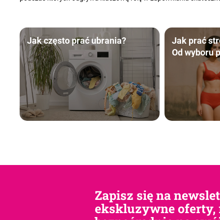
Jak często prać ubrania?
Jak prać st
Od wyboru 
pielęgnację 
Zapisz się na newsle
ekskluzywne oferty, 