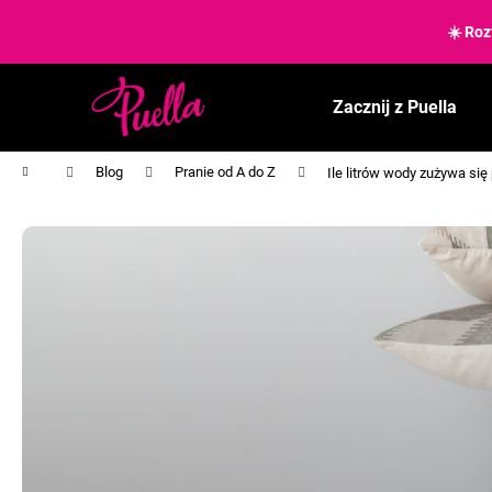
K
Przejść
do
☀️ Roz
o
treści
Z
Z
s
powrotem
powrotem
z
Zacznij z Puella
y
do sklepu
do sklepu
k
Home
Blog
Pranie od A do Z
Ile litrów wody zużywa si