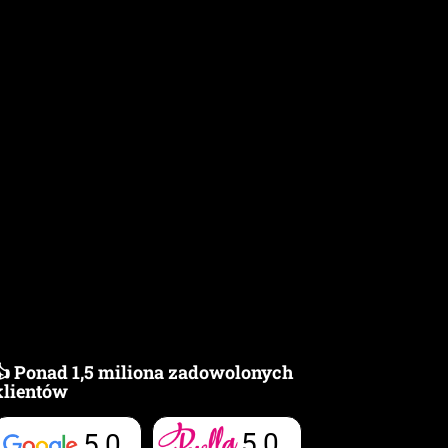
👍 Ponad 1,5 miliona zadowolonych
klientów
5,0
5,0