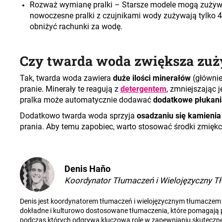
Rozważ wymianę pralki
– Starsze modele mogą zużywa
nowoczesne pralki z czujnikami wody zużywają tylko
obniżyć rachunki za wodę.
Czy twarda woda zwiększa zuż
Tak, twarda woda zawiera
duże ilości minerałów
(głównie
pranie. Minerały te reagują z
detergentem
, zmniejszając 
pralka może automatycznie dodawać
dodatkowe płukani
Dodatkowo twarda woda sprzyja
osadzaniu się kamienia
prania. Aby temu zapobiec, warto stosować środki zmięk
Denis Haňo
Koordynator Tłumaczeń i Wielojęzyczny T
Denis jest koordynatorem tłumaczeń i wielojęzycznym tłumaczem z
dokładne i kulturowo dostosowane tłumaczenia, które pomagają prz
podczas których odgrywa kluczową rolę w zapewnianiu skuteczne