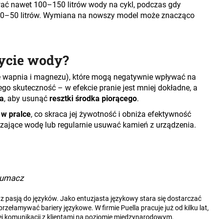
ć nawet 100–150 litrów wody na cykl, podczas gdy
 40–50 litrów. Wymiana na nowszy model może znacząco
ycie wody?
 wapnia i magnezu), które mogą negatywnie wpływać na
jego skuteczność – w efekcie pranie jest mniej dokładne, a
a
, aby usunąć
resztki środka piorącego
.
 w pralce
, co skraca jej żywotność i obniża efektywność
czające wodę lub regularnie usuwać kamień z urządzenia.
łumacz
 pasją do języków. Jako entuzjasta językowy stara się dostarczać
ełamywać bariery językowe. W firmie Puella pracuje już od kilku lat,
j komunikacji z klientami na poziomie międzynarodowym.