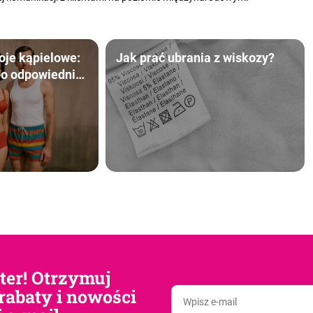
roje kąpielowe:
Jak prać ubrania z wiskozy?
po odpowiednią
‍♀️
tter! Otrzymuj
rabaty i nowości