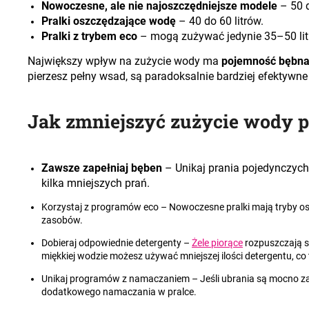
Nowoczesne, ale nie najoszczędniejsze modele
– 50 d
Pralki oszczędzające wodę
– 40 do 60 litrów.
Pralki z trybem eco
– mogą zużywać jedynie 35–50 lit
Największy wpływ na zużycie wody ma
pojemność bębn
pierzesz pełny wsad, są paradoksalnie bardziej efektyw
Jak zmniejszyć zużycie wody p
Zawsze zapełniaj bęben
– Unikaj prania pojedynczych
kilka mniejszych prań.
Korzystaj z programów eco
– Nowoczesne pralki mają tryby os
zasobów.
Dobieraj odpowiednie detergenty
–
Żele piorące
rozpuszczają si
miękkiej wodzie możesz używać mniejszej ilości detergentu, co
Unikaj programów z namaczaniem
– Jeśli ubrania są mocno z
dodatkowego namaczania w pralce.