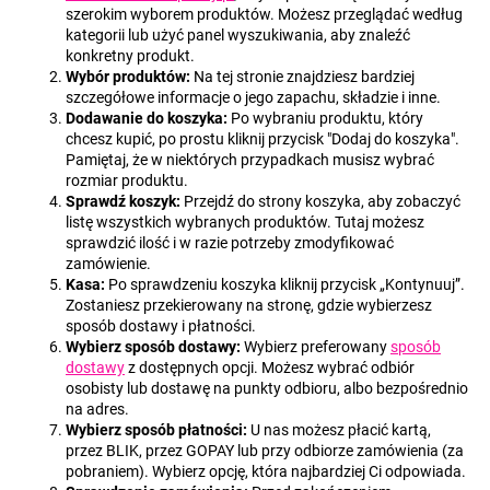
szerokim wyborem produktów. Możesz przeglądać według
kategorii lub użyć panel wyszukiwania, aby znaleźć
konkretny produkt.
Wybór produktów:
Na tej stronie znajdziesz bardziej
SZUKAJ
szczegółowe informacje o jego zapachu, składzie i inne.
Dodawanie do koszyka:
Po wybraniu produktu, który
chcesz kupić, po prostu kliknij przycisk "Dodaj do koszyka".
Pamiętaj, że w niektórych przypadkach musisz wybrać
P
rozmiar produktu.
o
Sprawdź koszyk:
Przejdź do strony koszyka, aby zobaczyć
l
listę wszystkich wybranych produktów. Tutaj możesz
sprawdzić ilość i w razie potrzeby zmodyfikować
e
zamówienie.
c
Kasa:
Po sprawdzeniu koszyka kliknij przycisk „Kontynuuj”.
a
Zostaniesz przekierowany na stronę, gdzie wybierzesz
m
sposób dostawy i płatności.
y
Wybierz sposób dostawy:
Wybierz preferowany
sposób
dostawy
z dostępnych opcji. Możesz wybrać odbiór
osobisty lub dostawę na punkty odbioru, albo bezpośrednio
na adres.
Wybierz sposób płatności:
U nas możesz płacić kartą,
przez BLIK, przez GOPAY lub przy odbiorze zamówienia (za
pobraniem). Wybierz opcję, która najbardziej Ci odpowiada.