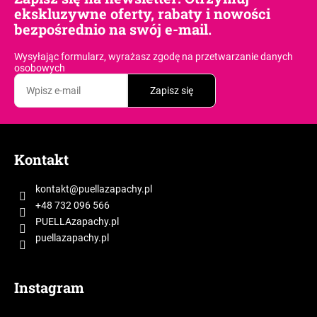
ekskluzywne oferty, rabaty i nowości
bezpośrednio na swój e-mail.
Wysyłając formularz, wyrażasz zgodę
na przetwarzanie danych
osobowych
Zapisz się
S
t
Kontakt
o
p
kontakt
@
puellazapachy.pl
k
+48 732 096 566
a
PUELLAzapachy.pl
puellazapachy.pl
Instagram