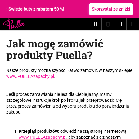
K
Przejść
do
: Świeże buty z rabatem 50 %!
Skorzystaj ze zniżki
o
treści
Z
Z
s
Szukaj
Koszy
M
Zaloguj
powrotem
powrotem
z
C
y
się
Jak mogę zamówić
z
k
e
produkty Puella?
g
o
Nasze produkty można szybko i łatwo zamówić w naszym sklepie
s
www.PUELLAzapachy.pl
.
z
u
Jeśli proces zamawiania nie jest dla Ciebie jasny, mamy
k
szczegółowe instrukcje krok po kroku, jak przeprowadzić Cię
a
przez proces zamówienia od wyboru produktu do potwierdzenia
zakupu:
s
z
?
Przegląd produktów:
odwiedź naszą stronę internetową
www.PUELLAzapachy.pl
, aby zapoznać się z naszym