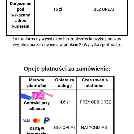
Doręczenie
16 zł
BEZ OPŁAT
pod
wskazany
adres
kurierem
*Aktualne ceny wysyłki można znaleźć w koszyku podczas
wypełniania zamówienia w punkcie 2 (Wysyłka i płatność).
Opcje płatności za zamówienie:
Metoda
Opłata za
Czas trwania
płatności
usługę
płatności
4,6 zł
PRZY ODBIORZE
Gotówka przy
odbiorze
BEZ OPŁAT
NATYCHMIAST
Kartą w
Internecie