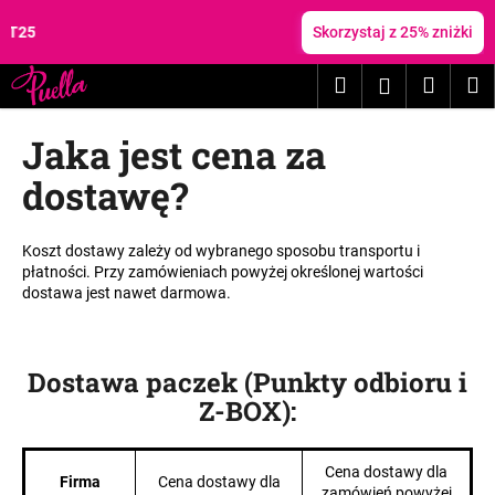
K
Przejść
do
5
Skorzystaj z 25% zniżki
o
treści
Z
Z
s
Szukaj
Koszy
M
Zaloguj
powrotem
powrotem
z
C
y
się
Jaka jest cena za
z
k
e
dostawę?
g
o
Koszt dostawy zależy od wybranego sposobu transportu i
s
płatności. Przy zamówieniach powyżej określonej wartości
z
dostawa jest nawet darmowa.
u
k
a
Dostawa paczek (Punkty odbioru i
s
Z-BOX):
z
?
Cena dostawy dla
Firma
Cena dostawy dla
zamówień powyżej