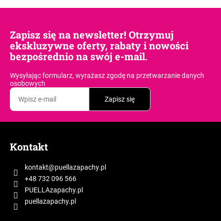
Zapisz się na newsletter! Otrzymuj
ekskluzywne oferty, rabaty i nowości
bezpośrednio na swój e-mail.
Wysyłając formularz, wyrażasz zgodę
na przetwarzanie danych
osobowych
Zapisz się
S
t
Kontakt
o
p
kontakt
@
puellazapachy.pl
k
+48 732 096 566
a
PUELLAzapachy.pl
puellazapachy.pl