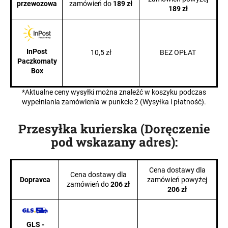
przewozowa
zamówień do
189 zł
189 zł
SZUKAJ
InPost
10,5 zł
BEZ OPŁAT
Paczkomaty
Box
P
o
*Aktualne ceny wysyłki można znaleźć w koszyku podczas
wypełniania zamówienia w punkcie 2 (Wysyłka i płatność).
l
e
Przesyłka kurierska (Doręczenie
c
a
pod wskazany adres):
m
y
Cena dostawy dla
Cena dostawy dla
Dopravca
zamówień powyżej
zamówień do
206 zł
206 zł
GLS -