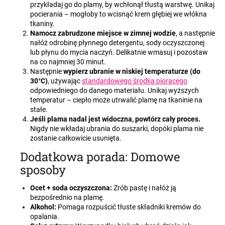
przykładaj go do plamy, by wchłonął tłustą warstwę. Unikaj
pocierania – mogłoby to wcisnąć krem głębiej we włókna
tkaniny.
Namocz zabrudzone miejsce w zimnej wodzie
, a następnie
nałóż odrobinę płynnego detergentu, sody oczyszczonej
lub płynu do mycia naczyń. Delikatnie wmasuj i pozostaw
na co najmniej 30 minut.
Następnie
wypierz ubranie w niskiej temperaturze (do
30°C)
, używając
standardowego środka piorącego
odpowiedniego do danego materiału. Unikaj wyższych
temperatur – ciepło może utrwalić plamę na tkaninie na
stałe.
Jeśli plama nadal jest widoczna, powtórz cały proces.
Nigdy nie wkładaj ubrania do suszarki, dopóki plama nie
zostanie całkowicie usunięta.
Dodatkowa porada: Domowe
sposoby
Ocet + soda oczyszczona:
Zrób pastę i nałóż ją
bezpośrednio na plamę.
Alkohol:
Pomaga rozpuścić tłuste składniki kremów do
opalania.