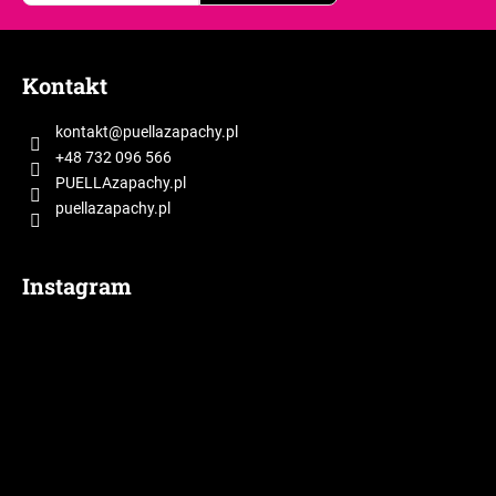
S
t
Kontakt
o
p
kontakt
@
puellazapachy.pl
k
+48 732 096 566
a
PUELLAzapachy.pl
puellazapachy.pl
Instagram