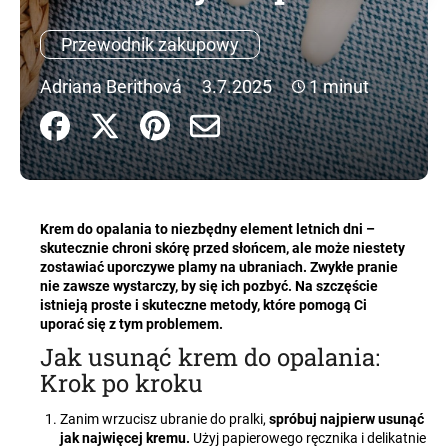
Przewodnik zakupowy
SZUKAJ
Adriana Berithová
3.7.2025
1 minut
P
o
l
e
Krem do opalania to niezbędny element letnich dni –
c
skutecznie chroni skórę przed słońcem, ale może niestety
zostawiać uporczywe plamy na ubraniach. Zwykłe pranie
a
nie zawsze wystarczy, by się ich pozbyć. Na szczęście
m
istnieją proste i skuteczne metody, które pomogą Ci
y
uporać się z tym problemem.
Jak usunąć krem do opalania:
Krok po kroku
Zanim wrzucisz ubranie do pralki,
spróbuj najpierw usunąć
jak najwięcej kremu.
Użyj papierowego ręcznika i delikatnie