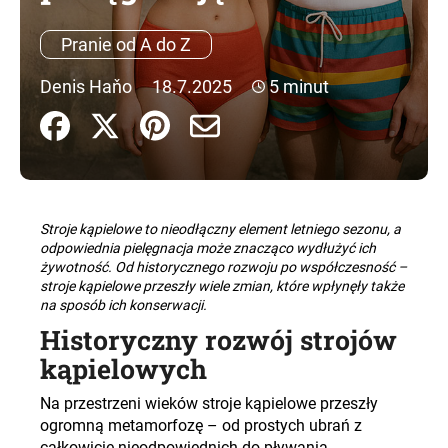
Pranie od A do Z
SZUKAJ
Denis Haňo
18.7.2025
5 minut
P
o
l
e
Stroje kąpielowe to nieodłączny element letniego sezonu, a
c
odpowiednia pielęgnacja może znacząco wydłużyć ich
żywotność. Od historycznego rozwoju po współczesność –
a
stroje kąpielowe przeszły wiele zmian, które wpłynęły także
m
na sposób ich konserwacji.​
y
Historyczny rozwój strojów
kąpielowych
Na przestrzeni wieków stroje kąpielowe przeszły
ogromną metamorfozę – od prostych ubrań z
całkowicie nieodpowiednich do pływania