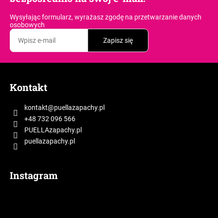
Wysyłając formularz, wyrażasz zgodę
na przetwarzanie danych
osobowych
Zapisz się
S
t
Kontakt
o
p
kontakt
@
puellazapachy.pl
k
+48 732 096 566
a
PUELLAzapachy.pl
puellazapachy.pl
Instagram