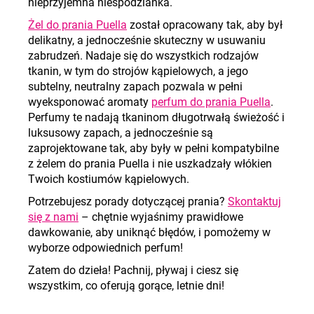
nieprzyjemna niespodzianka
.
Żel do prania Puella
został opracowany tak, aby był
delikatny, a jednocześnie skuteczny w usuwaniu
zabrudzeń. Nadaje się do wszystkich rodzajów
tkanin, w tym do strojów kąpielowych, a jego
subtelny, neutralny zapach pozwala w pełni
wyeksponować aromaty
perfum do prania Puella
.
Perfumy te nadają tkaninom długotrwałą świeżość i
luksusowy zapach, a jednocześnie są
zaprojektowane tak, aby były w pełni kompatybilne
z żelem do prania Puella i nie uszkadzały włókien
Twoich kostiumów kąpielowych.
Potrzebujesz porady dotyczącej prania?
Skontaktuj
się z nami
– chętnie wyjaśnimy prawidłowe
dawkowanie, aby uniknąć błędów, i pomożemy w
wyborze odpowiednich perfum
!
Zatem do dzieła! Pachnij, pływaj i ciesz się
wszystkim, co oferują gorące, letnie dni!