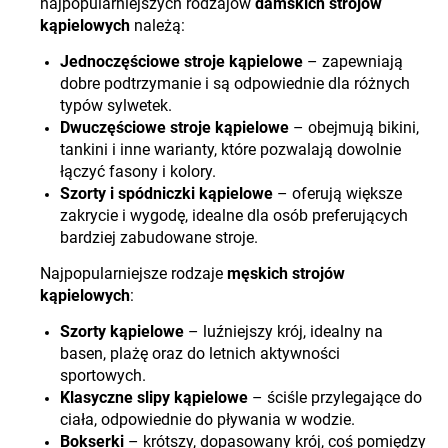
najpopularniejszych rodzajów
damskich strojów
kąpielowych
należą:
Jednoczęściowe stroje kąpielowe
– zapewniają
dobre podtrzymanie i są odpowiednie dla różnych
typów sylwetek.
Dwuczęściowe stroje kąpielowe
– obejmują bikini,
tankini i inne warianty, które pozwalają dowolnie
łączyć fasony i kolory.
Szorty i spódniczki kąpielowe
– oferują większe
zakrycie i wygodę, idealne dla osób preferujących
bardziej zabudowane stroje.
Najpopularniejsze rodzaje
męskich strojów
kąpielowych
:
Szorty kąpielowe
– luźniejszy krój, idealny na
basen, plażę oraz do letnich aktywności
sportowych.
Klasyczne slipy kąpielowe
– ściśle przylegające do
ciała, odpowiednie do pływania w wodzie.
Bokserki
– krótszy, dopasowany krój, coś pomiędzy