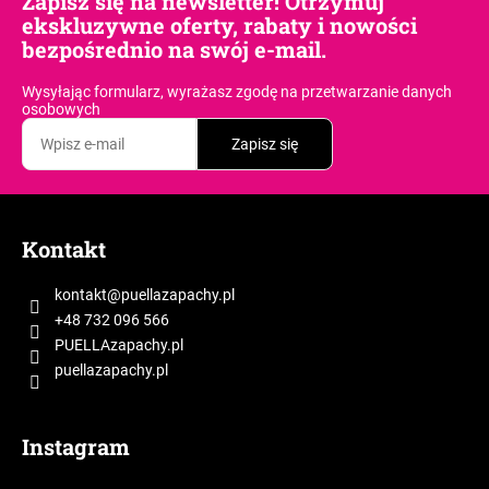
Zapisz się na newsletter! Otrzymuj
ekskluzywne oferty, rabaty i nowości
bezpośrednio na swój e-mail.
Wysyłając formularz, wyrażasz zgodę
na przetwarzanie danych
osobowych
Zapisz się
S
t
Kontakt
o
p
kontakt
@
puellazapachy.pl
k
+48 732 096 566
a
PUELLAzapachy.pl
puellazapachy.pl
Instagram