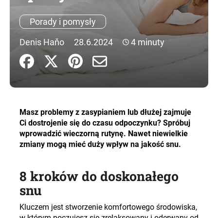
Porady i pomysły
SZUKAJ
Denis Haňo
28.6.2024
4 minuty
P
o
l
e
Masz problemy z zasypianiem lub dłużej zajmuje
c
Ci dostrojenie się do czasu odpoczynku? Spróbuj
a
wprowadzić wieczorną rutynę. Nawet niewielkie
m
zmiany mogą mieć duży wpływ na jakość snu.
y
8 kroków do doskonałego
snu
Kluczem jest stworzenie komfortowego środowiska,
w którym poczujesz się zrelaksowany i oderwany od