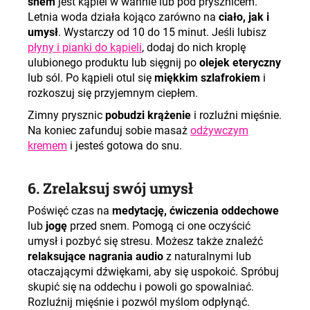
snem
jest kąpiel w wannie lub pod prysznicem.
Letnia woda działa kojąco zarówno na
ciało, jak i
umysł
. Wystarczy od 10 do 15 minut. Jeśli lubisz
płyny i pianki do kąpieli
, dodaj do nich kroplę
ulubionego produktu lub sięgnij po
olejek eteryczny
lub sól. Po kąpieli otul się
miękkim szlafrokiem
i
rozkoszuj się przyjemnym ciepłem.
Zimny prysznic
pobudzi krążenie
i rozluźni mięśnie.
Na koniec zafunduj sobie masaż
odżywczym
kremem
i jesteś gotowa do snu.
6. Zrelaksuj swój umysł
Poświęć czas na
medytację, ćwiczenia oddechowe
lub
jogę
przed snem. Pomogą ci one oczyścić
umysł i pozbyć się stresu. Możesz także znaleźć
relaksujące nagrania audio
z naturalnymi lub
otaczającymi dźwiękami, aby się uspokoić. Spróbuj
skupić się na oddechu i powoli go spowalniać.
Rozluźnij mięśnie i pozwól myślom odpłynąć.