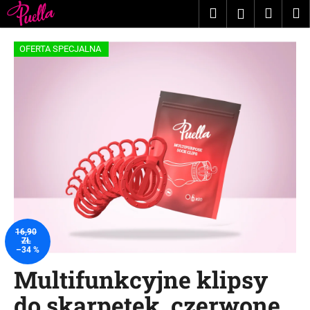
K
Przejść
Szukaj
Koszy
M
Zaloguj
do
o
treści
Z
Z
się
s
OFERTA SPECJALNA
powrotem
powrotem
z
C
y
z
k
e
g
o
s
z
u
k
a
16,90
ZŁ
s
–34 %
z
Multifunkcyjne klipsy
?
do skarpetek, czerwone,