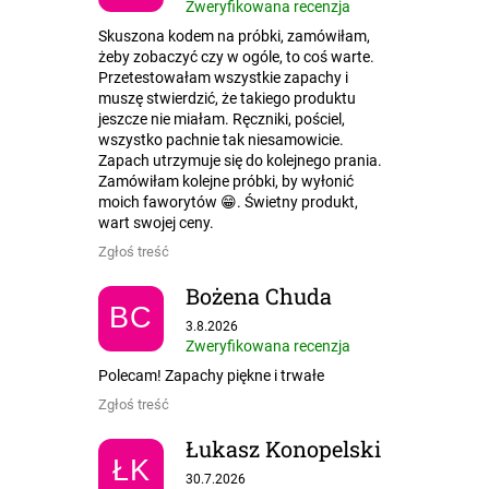
Zweryfikowana recenzja
Skuszona kodem na próbki, zamówiłam,
żeby zobaczyć czy w ogóle, to coś warte.
Przetestowałam wszystkie zapachy i
muszę stwierdzić, że takiego produktu
jeszcze nie miałam. Ręczniki, pościel,
wszystko pachnie tak niesamowicie.
Zapach utrzymuje się do kolejnego prania.
Zamówiłam kolejne próbki, by wyłonić
moich faworytów 😁. Świetny produkt,
wart swojej ceny.
Zgłoś treść
Bożena Chuda
BC
Ocena sklepu to 5 na 5 gwiazdek.
3.8.2026
Zweryfikowana recenzja
Polecam! Zapachy piękne i trwałe
Zgłoś treść
Łukasz Konopelski
ŁK
Ocena sklepu to 5 na 5 gwiazdek.
30.7.2026