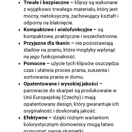
Trwałe i bezpieczne
–
klipsy są wykonane
z wyjątkowo trwałego materiału, który jest
mocny, nietoksyczny, zachowujący kształt i
odporny na blaknięcie
.
Kompaktowe i wielofunkcyjne
–
są
kompaktowe, praktyczne i wszechstronne
.
Przyjazne dla tkanin
–
nie pozostawiają
śladów na praniu, które mogłyby wpłynąć
na jego funkcjonalność
.
Pomocne
–
użycie tych klipsów oszczędza
czas i ułatwia proces prania, suszenia i
sortowania prania w domu
.
Opatentowane i wysokiej jakości
–
parowacze do skarpet są produkowane w
Unii Europejskiej (Czechy) i mają
opatentowany design, który gwarantuje ich
oryginalność i doskonałą jakość
.
Efektywne
–
dzięki różnym wariantom
kolorystycznym domownicy mogą łatwo
rozpoznać swoje skarpetki
.