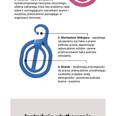
wysokostopowego tworzywa sztucznego i
włókna szklanego, klips bez problemu radzi
sobie z wymagającymi warunkami prania i
suszenia, jednocześnie pomagając w
organizacji domowej.
2. Mechanizm blokujący -
zapobiega
zaczepianiu się haka o pranie
podczas prania, zapewniając
jednocześnie solidne i pewne
przymocowanie haka podczas
wieszania.
4. Bruzdy -
zwiększają przyczepność
do prania, jednocześnie umożliwiając
swobodny przepływ wody,
detergentów i powietrza podczas
prania i suszenia.