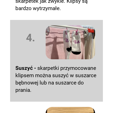
skarpetek jak zwykle. Klipsy są
bardzo wytrzymałe.
4.
Suszyć -
skarpetki przymocowane
klipsem można suszyć w suszarce
bębnowej lub na suszarce do
prania.