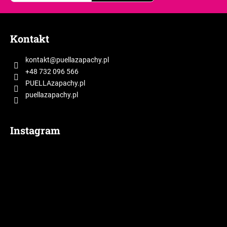
S
t
Kontakt
o
p
kontakt
@
puellazapachy.pl
k
+48 732 096 566
a
PUELLAzapachy.pl
puellazapachy.pl
Instagram