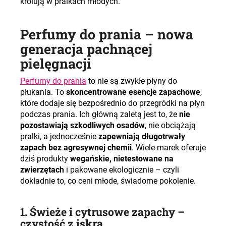
królują w pralkach młodych.
Perfumy do prania – nowa
generacja pachnącej
pielęgnacji
Perfumy do prania
to nie są zwykłe płyny do
płukania. To
skoncentrowane esencje zapachowe
,
które dodaje się bezpośrednio do przegródki na płyn
podczas prania. Ich główną zaletą jest to, że
nie
pozostawiają szkodliwych osadów
, nie obciążają
pralki, a jednocześnie
zapewniają długotrwały
zapach bez agresywnej chemii
. Wiele marek oferuje
dziś produkty
wegańskie, nietestowane na
zwierzętach
i pakowane ekologicznie – czyli
dokładnie to, co ceni młode, świadome pokolenie.
1. Świeże i cytrusowe zapachy –
czystość z iskrą