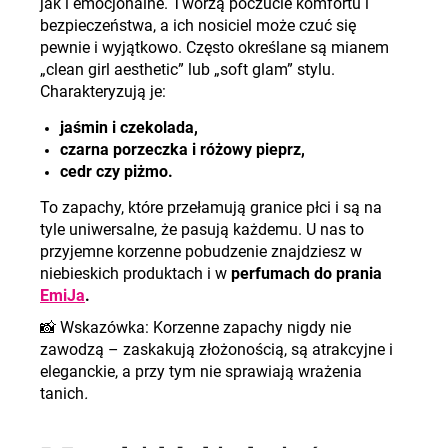
jak i emocjonalne. Tworzą poczucie komfortu i
bezpieczeństwa, a ich nosiciel może czuć się
pewnie i wyjątkowo. Często określane są mianem
„clean girl aesthetic” lub „soft glam” stylu.
Charakteryzują je
:
jaśmin i czekolada,
czarna porzeczka i różowy pieprz,
cedr czy piżmo.
To zapachy, które przełamują granice płci i są na
tyle uniwersalne, że pasują każdemu. U nas to
przyjemne korzenne pobudzenie znajdziesz w
niebieskich produktach i w
perfumach do prania
EmiJa
.
📸
Wskazówka: Korzenne zapachy nigdy nie
zawodzą – zaskakują złożonością, są atrakcyjne i
eleganckie, a przy tym nie sprawiają wrażenia
tanich
.