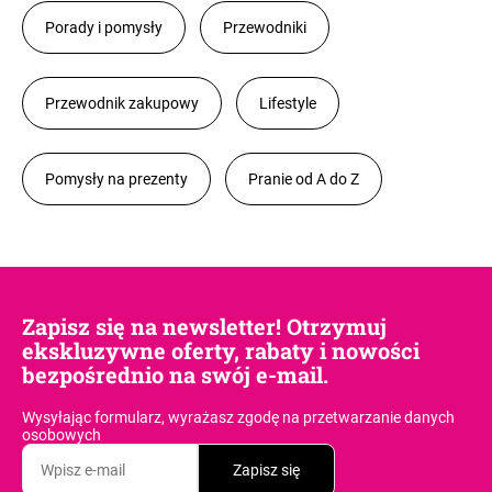
Porady i pomysły
Przewodniki
Przewodnik zakupowy
Lifestyle
Pomysły na prezenty
Pranie od A do Z
Zapisz się na newsletter! Otrzymuj
ekskluzywne oferty, rabaty i nowości
bezpośrednio na swój e-mail.
Wysyłając formularz, wyrażasz zgodę
na przetwarzanie danych
osobowych
Zapisz się