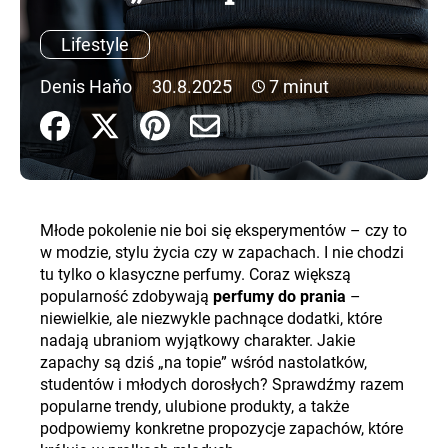
Lifestyle
SZUKAJ
Denis Haňo
30.8.2025
7 minut
P
o
l
e
Młode pokolenie nie boi się eksperymentów – czy to
c
w modzie, stylu życia czy w zapachach. I nie chodzi
a
tu tylko o klasyczne perfumy. Coraz większą
m
popularność zdobywają
perfumy do prania
–
y
niewielkie, ale niezwykle pachnące dodatki, które
nadają ubraniom wyjątkowy charakter. Jakie
zapachy są dziś „na topie” wśród nastolatków,
studentów i młodych dorosłych? Sprawdźmy razem
popularne trendy, ulubione produkty, a także
podpowiemy konkretne propozycje zapachów, które