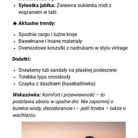
Sylwetka jabłka:
Zwiewna sukienka midi z
wiązaniem w talii.
🔥
Aktualne trendy:
Spodnie cargo i luźne kroje
Bawełniane i lniane materiały
Oversize’owe koszulki z nadrukami w stylu vintage
Dodatki:
Sneakersy lub sandały na płaskiej podeszwie
Torebka typu crossbody
Czapka z daszkiem (baseballówka)
Wskazówka:
Komfort i przewiewność – to
podstawa ubioru w upalne dni. Nie zapomnij o
butelce wody, dezodorancie i – jeśli trzeba – także o
wachlarzu.