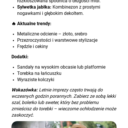
rozkloszowana spódnica o długości midi.
Sylwetka jabłka:
Kombinezon z prostymi
nogawkami i głębokim dekoltem.
🔥
Aktualne trendy:
Metaliczne odcienie – złoto, srebro
Przezroczystości i warstwowe stylizacje
Frędzle i cekiny
Dodatki:
Sandały na wysokim obcasie lub platformie
Torebka na łańcuszku
Wyraziste kolczyki
Wskazówka:
Letnie imprezy często trwają do
wczesnych godzin porannych. Zabierz ze sobą lekki
szal, bolerko lub sweter, który bez problemu
zmieścisz do torebki – wieczorne ochłodzenie może
zaskoczyć.