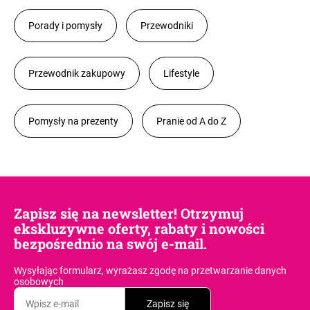
Porady i pomysły
Przewodniki
Przewodnik zakupowy
Lifestyle
Pomysły na prezenty
Pranie od A do Z
Zapisz się na newsletter! Otrzymuj
ekskluzywne oferty, rabaty i nowości
bezpośrednio na swój e-mail.
Wysyłając formularz, wyrażasz zgodę
na przetwarzanie danych
osobowych
Zapisz się