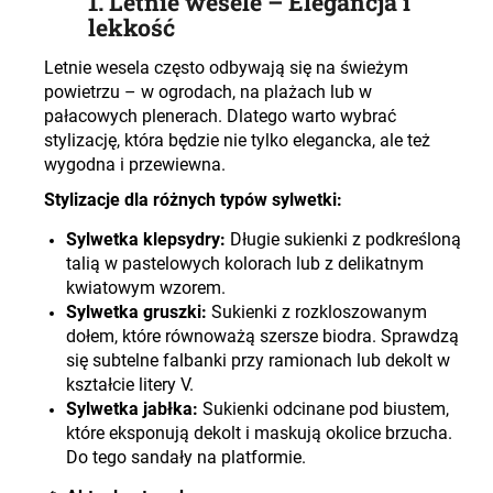
1.
Letnie wesele – Elegancja i
lekkość
Letnie wesela często odbywają się na świeżym
powietrzu – w ogrodach, na plażach lub w
pałacowych plenerach. Dlatego warto wybrać
stylizację, która będzie nie tylko elegancka, ale też
wygodna i przewiewna
.
Stylizacje dla różnych typów sylwetki:
Sylwetka klepsydry:
Długie sukienki z podkreśloną
talią w pastelowych kolorach lub z delikatnym
kwiatowym wzorem.
Sylwetka gruszki:
Sukienki z rozkloszowanym
dołem, które równoważą szersze biodra. Sprawdzą
się subtelne falbanki przy ramionach lub dekolt w
kształcie litery V.
Sylwetka jabłka:
Sukienki odcinane pod biustem,
które eksponują dekolt i maskują okolice brzucha.
Do tego sandały na platformie.