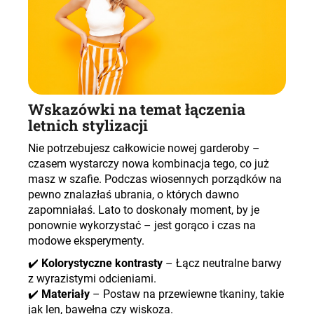
Wskazówki na temat łączenia
letnich stylizacji
Nie potrzebujesz całkowicie nowej garderoby –
czasem wystarczy nowa kombinacja tego, co już
masz w szafie. Podczas
wiosennych porządków
na
pewno znalazłaś ubrania, o których dawno
zapomniałaś. Lato to doskonały moment, by je
ponownie wykorzystać – jest gorąco i czas na
modowe eksperymenty.
✔️
Kolorystyczne kontrasty
– Łącz neutralne barwy
z wyrazistymi odcieniami.
✔️
Materiały
– Postaw na przewiewne tkaniny, takie
jak len, bawełna czy wiskoza.