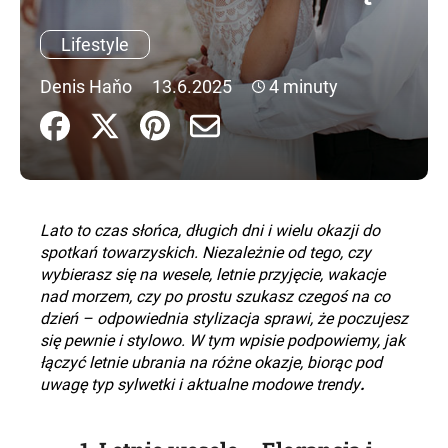
Lifestyle
SZUKAJ
Denis Haňo
13.6.2025
4 minuty
P
o
l
e
Lato to czas słońca, długich dni i wielu okazji do
c
spotkań towarzyskich. Niezależnie od tego, czy
a
wybierasz się na wesele, letnie przyjęcie, wakacje
m
nad morzem, czy po prostu szukasz czegoś na co
y
dzień – odpowiednia stylizacja sprawi, że poczujesz
się pewnie i stylowo. W tym wpisie podpowiemy, jak
łączyć letnie ubrania na różne okazje, biorąc pod
uwagę typ sylwetki i aktualne modowe trendy
.