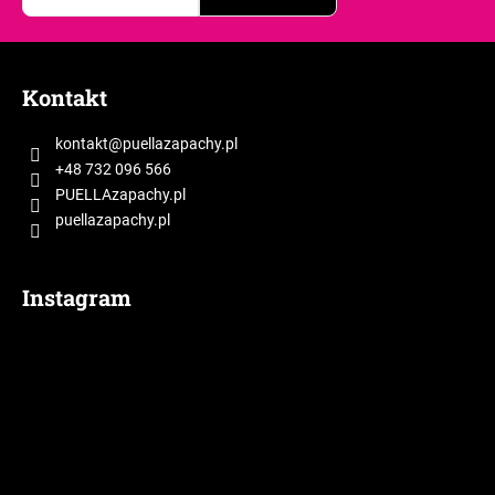
S
t
Kontakt
o
p
kontakt
@
puellazapachy.pl
k
+48 732 096 566
a
PUELLAzapachy.pl
puellazapachy.pl
Instagram