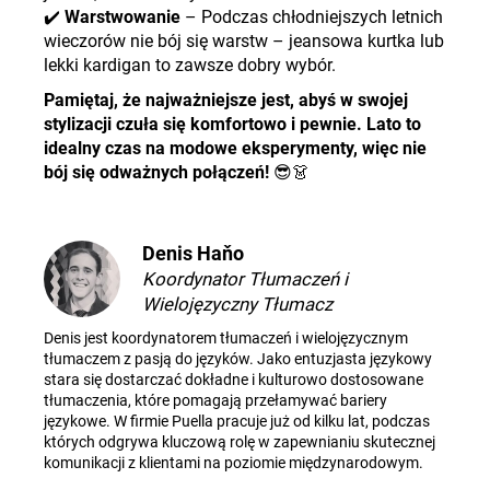
✔️
Warstwowanie
– Podczas chłodniejszych letnich
wieczorów nie bój się warstw – jeansowa kurtka lub
lekki kardigan to zawsze dobry wybór.
Pamiętaj, że najważniejsze jest, abyś w swojej
stylizacji czuła się komfortowo i pewnie. Lato to
idealny czas na modowe eksperymenty, więc nie
bój się odważnych połączeń!
😎👗
Denis Haňo
Koordynator Tłumaczeń i
Wielojęzyczny Tłumacz
Denis jest koordynatorem tłumaczeń i wielojęzycznym
tłumaczem z pasją do języków. Jako entuzjasta językowy
stara się dostarczać dokładne i kulturowo dostosowane
tłumaczenia, które pomagają przełamywać bariery
językowe. W firmie Puella pracuje już od kilku lat, podczas
których odgrywa kluczową rolę w zapewnianiu skutecznej
komunikacji z klientami na poziomie międzynarodowym.