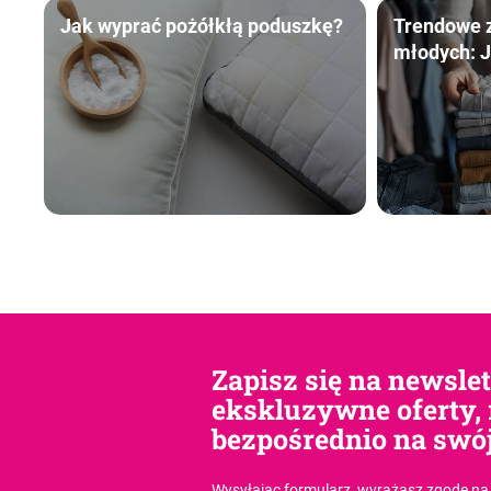
Jak wyprać pożółkłą poduszkę?
Trendowe 
młodych: J
prania są t
Zapisz się na newsle
ekskluzywne oferty, 
bezpośrednio na swój
Wysyłając formularz, wyrażasz zgodę
na