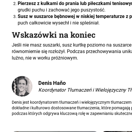
Pierzesz z kulkami do prania lub piłeczkami tenisowy
grudki puchu i zachować jego puszystość.
Susz w suszarce bębnowej w niskiej temperaturze z 
puch całkowicie wysechł i nie spleśniał.
Wskazówki na koniec
Jeśli nie masz suszarki, susz kurtkę poziomo na suszarce 
równomiernie się rozłożył. Podczas przechowywania unika
luźno, nie w worku próżniowym.
Denis Haňo
Koordynator Tłumaczeń i Wielojęzyczny T
Denis jest koordynatorem tłumaczeń i wielojęzycznym tłumaczem z
dokładne i kulturowo dostosowane tłumaczenia, które pomagają prz
podczas których odgrywa kluczową rolę w zapewnianiu skuteczne