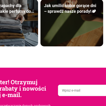
zapachy dla
Jak umilić sobie gorące dni
akie perfumy do
– sprawdź nasze porady!🏕️
eraz „na topie”?
tter! Otrzymuj
rabaty i nowości
 e-mail.
 przetwarzanie danych osobowych