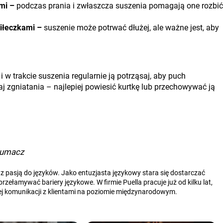
mi –
podczas prania i zwłaszcza suszenia pomagają one rozbić
piłeczkami –
suszenie może potrwać dłużej, ale ważne jest, aby
i w trakcie suszenia regularnie ją potrząsaj, aby puch
j zgniatania – najlepiej powiesić kurtkę lub przechowywać ją
łumacz
 pasją do języków. Jako entuzjasta językowy stara się dostarczać
ełamywać bariery językowe. W firmie Puella pracuje już od kilku lat,
j komunikacji z klientami na poziomie międzynarodowym.