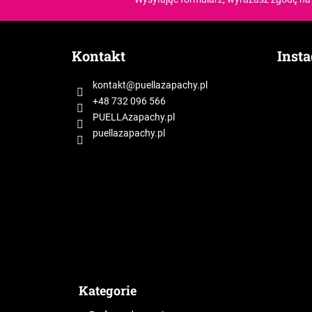
S
t
Kontakt
Inst
o
p
kontakt
@
puellazapachy.pl
k
+48 732 096 566
a
PUELLAzapachy.pl
puellazapachy.pl
Kategorie