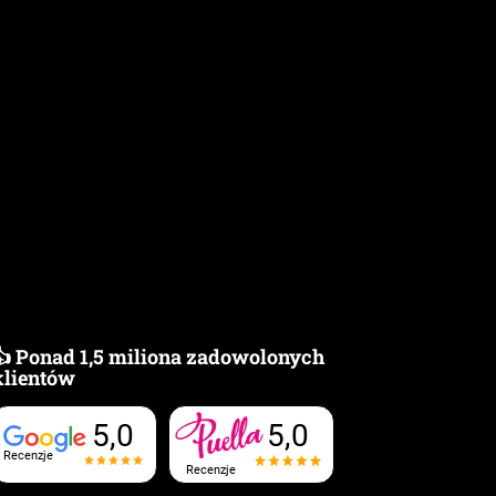
👍 Ponad 1,5 miliona zadowolonych
klientów
5,0
5,0
Recenzje
Recenzje