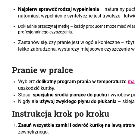
Najpierw sprawdź rodzaj wypełnienia –
naturalny puch
natomiast wypełnienie syntetyczne jest trwalsze i łatwi
Dokładnie przeczytaj metkę –
każdy producent może mieć własn
profesjonalnego czyszczenia.
Zastanów się, czy pranie jest w ogóle konieczne –
zbyt
lekko zabrudzona, wystarczy miejscowe czyszczenie w
Pranie w pralce
Wybierz
delikatny program prania w temperaturze
mak
uszkodzić kurtkę.
Stosuj
specjalne środki piorące do puchu
i wyrobów p
Nigdy
nie używaj zwykłego płynu do płukania
– skleja
Instrukcja krok po kroku
Zasuń wszystkie zamki i odwróć kurtkę na lewą stro
zewnętrznego.