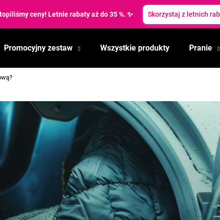
topiliśmy ceny! Letnie rabaty aż do 35 %. ✨
Skorzystaj z letnich ra
Promocyjny zestaw
Wszystkie produkty
Pranie
Czego szukasz?
hową?
SZUKAJ
Polecamy