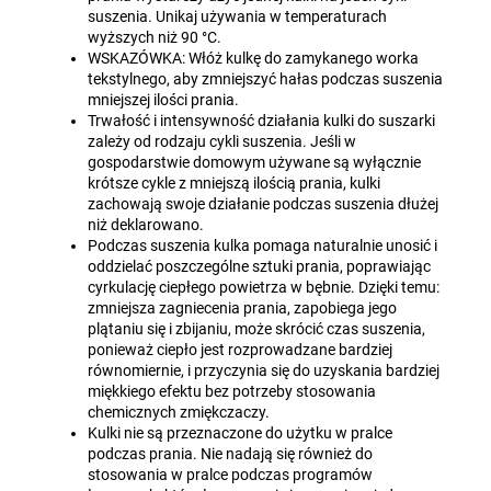
suszenia. Unikaj używania w temperaturach
wyższych niż 90 °C.
WSKAZÓWKA: Włóż kulkę do zamykanego worka
tekstylnego, aby zmniejszyć hałas podczas suszenia
mniejszej ilości prania.
Trwałość i intensywność działania kulki do suszarki
zależy od rodzaju cykli suszenia. Jeśli w
gospodarstwie domowym używane są wyłącznie
krótsze cykle z mniejszą ilością prania, kulki
zachowają swoje działanie podczas suszenia dłużej
niż deklarowano.
Podczas suszenia kulka pomaga naturalnie unosić i
oddzielać poszczególne sztuki prania, poprawiając
cyrkulację ciepłego powietrza w bębnie. Dzięki temu:
zmniejsza zagniecenia prania, zapobiega jego
plątaniu się i zbijaniu, może skrócić czas suszenia,
ponieważ ciepło jest rozprowadzane bardziej
równomiernie, i przyczynia się do uzyskania bardziej
miękkiego efektu bez potrzeby stosowania
chemicznych zmiękczaczy.
Kulki nie są przeznaczone do użytku w pralce
podczas prania. Nie nadają się również do
stosowania w pralce podczas programów