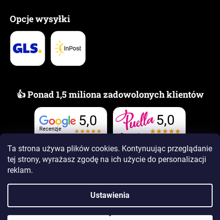
Opcje wysyłki
👍 Ponad 1,5 miliona zadowolonych klientów
5,0
5,0
Recenzje
Recenzje
Ta strona używa plików cookies. Kontynuując przeglądanie
tej strony, wyrażasz zgodę na ich użycie
do personalizacji
reklam.
Ustawienia
Opracował Shoptet Premium
Copyright 2026
www.PUELLAzapachy.pl
. Wszystkie prawa