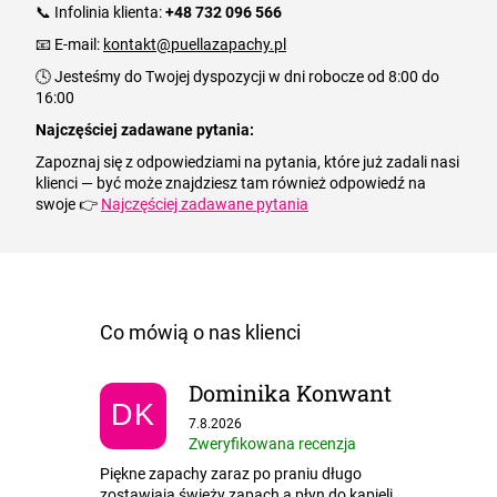
📞 Infolinia klienta:
+48 732 096 566
📧 E-mail:
kontakt@puellazapachy.pl
🕓 Jesteśmy do Twojej dyspozycji w dni robocze od 8:00 do
16:00
Najczęściej zadawane pytania
:
Zapoznaj się z odpowiedziami na pytania, które już zadali nasi
klienci — być może znajdziesz tam również odpowiedź na
swoje 👉
Najczęściej zadawane pytania
Dominika Konwant
DK
Ocena sklepu to 5 na 5 gwiazdek.
7.8.2026
Zweryfikowana recenzja
Piękne zapachy zaraz po praniu długo
zostawiają świeży zapach a płyn do kąpieli