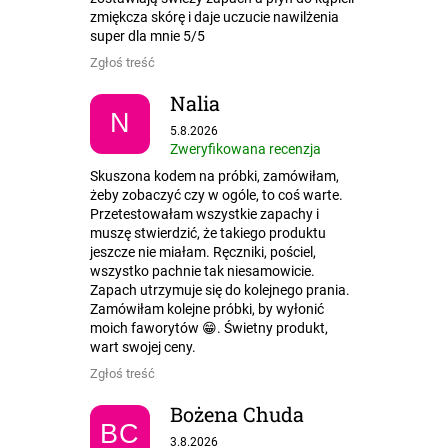
zmiękcza skórę i daje uczucie nawilżenia
super dla mnie 5/5
Zgłoś treść
Nalia
N
Ocena sklepu to 5 na 5 gwiazdek.
5.8.2026
Zweryfikowana recenzja
Skuszona kodem na próbki, zamówiłam,
żeby zobaczyć czy w ogóle, to coś warte.
Przetestowałam wszystkie zapachy i
muszę stwierdzić, że takiego produktu
jeszcze nie miałam. Ręczniki, pościel,
wszystko pachnie tak niesamowicie.
Zapach utrzymuje się do kolejnego prania.
Zamówiłam kolejne próbki, by wyłonić
moich faworytów 😁. Świetny produkt,
wart swojej ceny.
Zgłoś treść
Bożena Chuda
BC
Ocena sklepu to 5 na 5 gwiazdek.
3.8.2026