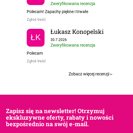
Zweryfikowana recenzja
Polecam! Zapachy piękne i trwałe
Zgłoś treść
Łukasz Konopelski
ŁK
Ocena sklepu to 5 na 5 gwiazdek.
30.7.2026
Zweryfikowana recenzja
Polecam
Zgłoś treść
Zobacz więcej recenzji
Zapisz się na newsletter! Otrzymuj
ekskluzywne oferty, rabaty i nowości
bezpośrednio na swój e-mail.