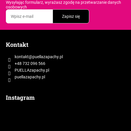
Wysyłając formularz, wyrażasz zgodę
na przetwarzanie danych
osobowych
Zapisz się
S
t
Kontakt
o
p
kontakt
@
puellazapachy.pl
k
+48 732 096 566
a
PUELLAzapachy.pl
puellazapachy.pl
Instagram