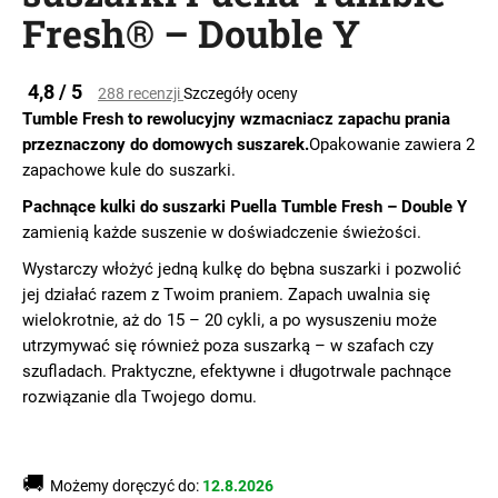
Fresh® – Double Y
SZUKAJ
Średnia
4,8 / 5
288 recenzji
Szczegóły oceny
ocena
Tumble Fresh to rewolucyjny wzmacniacz zapachu prania
produktu
przeznaczony do domowych suszarek.
Opakowanie zawiera 2
wynosi
zapachowe kule do suszarki.
0,0
P
na
o
Pachnące kulki do suszarki Puella Tumble Fresh – Double Y
5
l
zamienią każde suszenie w doświadczenie świeżości.
gwiazdek.
e
Wystarczy włożyć jedną kulkę do bębna suszarki i pozwolić
c
jej działać razem z Twoim praniem. Zapach uwalnia się
a
wielokrotnie, aż do 15 – 20 cykli, a po wysuszeniu może
m
utrzymywać się również poza suszarką – w szafach czy
y
szufladach. Praktyczne, efektywne i długotrwale pachnące
rozwiązanie dla Twojego domu.
🚚
Możemy doręczyć do:
12.8.2026